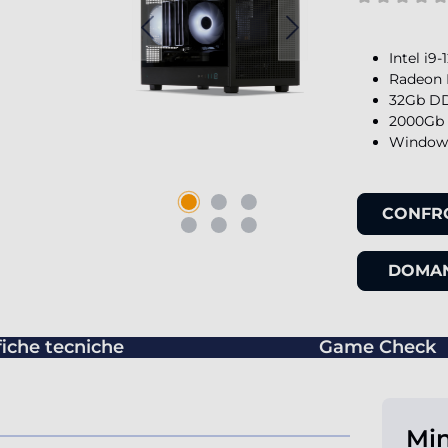
Intel i9
Radeon 
32Gb DD
2000Gb 
Windows
CONFR
DOMAN
fiche tecniche
Game Check
Min