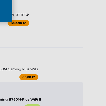
 RX 9070 XT 16Gb
+284,90 €*
60M Gaming Plus WiFi
-10,00 €*
ing B760M-Plus WiFi II