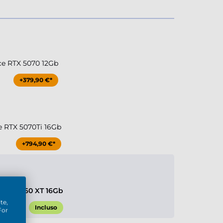
ce RTX 5070 12Gb
+379,90 €*
e RTX 5070Ti 16Gb
+794,90 €*
 RX 9060 XT 16Gb
te,
Incluso
For