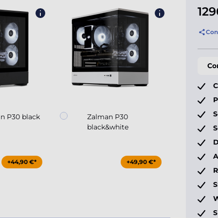
129
Con
Co
C
P
S
n P30 black
Zalman P30
Za
black&white
S
D
A
+44,90 €*
+49,90 €*
S
W
S