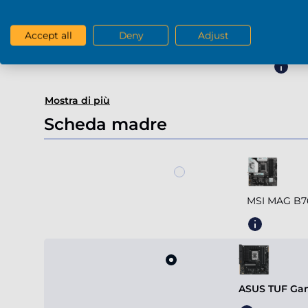
Accept all
Deny
Adjust
Radeon
Mostra di più
Scheda madre
MSI MAG B7
ASUS TUF Gam