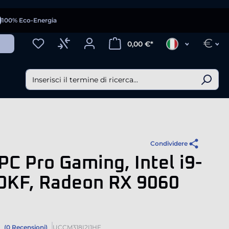
100% Eco-Energia
€
0,00 €*
Condividere
PC Pro Gaming, Intel i9-
0KF, Radeon RX 9060
(0 Recensioni)
UCCM318I2I1HF