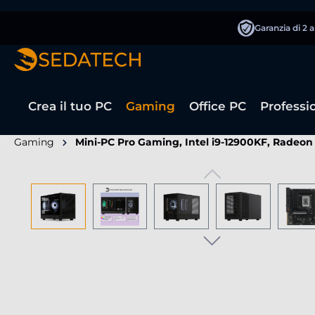
 ricerca
Passa alla navigazione principale
Garanzia di 2 
Crea il tuo PC
Gaming
Office PC
Professi
Gaming
Mini-PC Pro Gaming, Intel i9-12900KF, Radeo
Salta la galleria di immagini