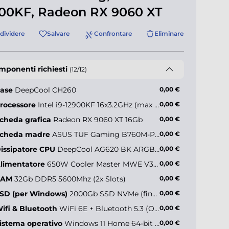
00KF, Radeon RX 9060 XT
dividere
Salvare
Confrontare
Eliminare
mponenti richiesti
(12/12)
ase
DeepCool CH260
0,00 €
rocessore
Intel i9-12900KF 16x3.2GHz (max 5.2GHz)
0,00 €
cheda grafica
Radeon RX 9060 XT 16Gb
0,00 €
lman P50 DS Black
cheda madre
ASUS TUF Gaming B760M-Plus WiFi II
0,00 €
issipatore CPU
DeepCool AG620 BK ARGB V2
0,00 €
limentatore
650W Cooler Master MWE V3 (80+ Gold)
0,00 €
+84,90 €*
RAM
32Gb DDR5 5600Mhz (2x Slots)
0,00 €
SD (per Windows)
2000Gb SSD NVMe (fino a 5000MB/s)
0,00 €
ifi & Bluetooth
WiFi 6E + Bluetooth 5.3 (Onboard)
0,00 €
istema operativo
Windows 11 Home 64-bit IT
0,00 €