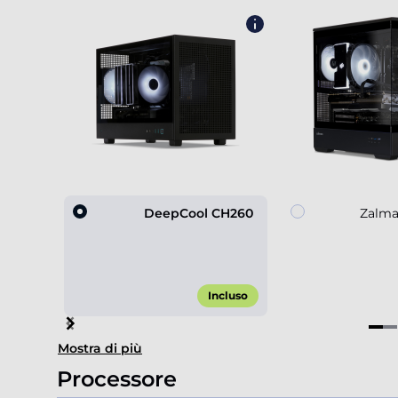
DeepCool CH260
Zalma
Incluso
Item
Mostra di più
1
of
Processore
4