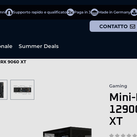
anni
Supporto rapido e qualificato
Paga in 3
Made in Germany
CONTATTO
onale
Summer Deals
n RX 9060 XT
Gaming
Mini-
1290
XT