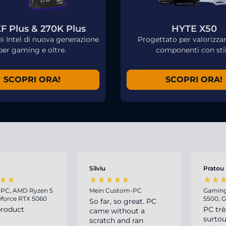
F Plus & 270K Plus
HYTE X50
ni Intel di nuova generazione
Progettato per valorizzar
per gaming e oltre.
componenti con stil
SCOPRI ORA!
SCOPRI ORA!
Silviu
Pratou
PC, AMD Ryzen 5
Mein Custom-PC
Gaming
eforce RTX 5060
5500, 
So far, so great. PC
roduct
PC trè
came without a
surtou
scratch and ran