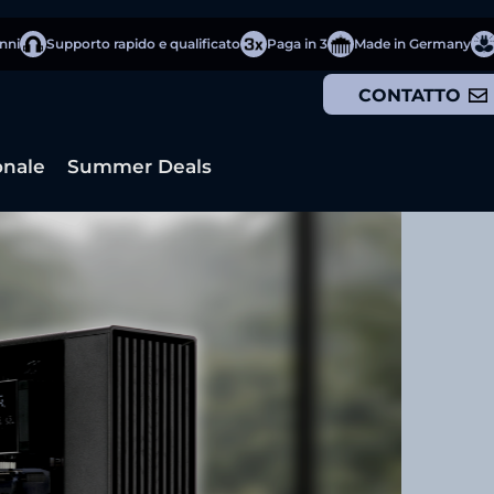
anni
Supporto rapido e qualificato
Paga in 3
Made in Germany
CONTATTO
onale
Summer Deals