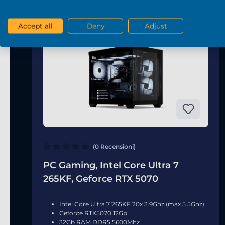
Accept all
Deny
Adjust
%
(0 Recensioni)
PC Gaming, Intel Core Ultra 7
265KF, Geforce RTX 5070
Intel Core Ultra 7 265KF 20x 3.9Ghz (max 5.5Ghz)
Geforce RTX5070 12Gb
32Gb RAM DDR5 5600Mhz