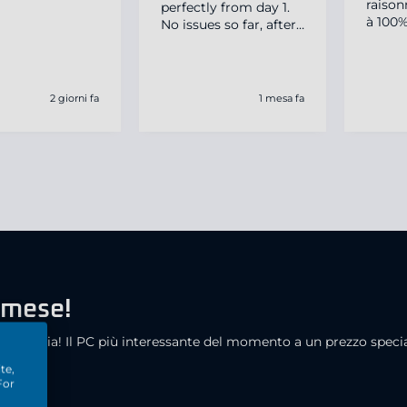
raison
perfectly from day 1.
à 100%
No issues so far, after
a month. Couldn't be
happier with my
choice.
2 giorni fa
1 mesa fa
l mese!
categoria! Il PC più interessante del momento a un prezzo specia
te,
For