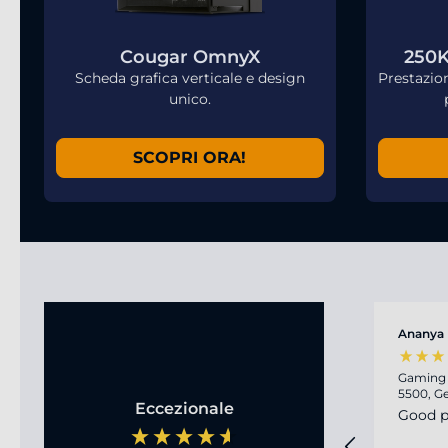
Cougar OmnyX
250K
Scheda grafica verticale e design
Prestazio
unico.
SCOPRI ORA!
Ananya
Gaming 
5500, G
Eccezionale
Good p