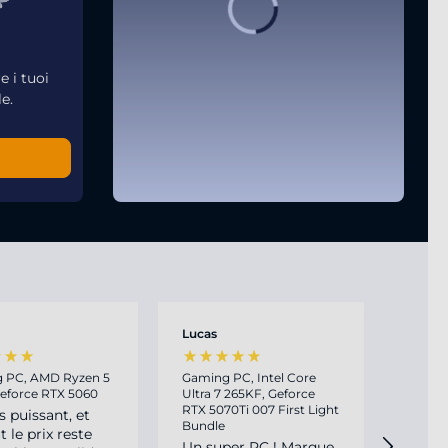
e i tuoi
e.
Lucas
Daniil
 PC, AMD Ryzen 5
Gaming PC, Intel Core
Mein 
Geforce RTX 5060
Ultra 7 265KF, Geforce
Этот 
RTX 5070Ti 007 First Light
s puissant, et
макс
Bundle
t le prix reste
конс
Un super PC ! Marque