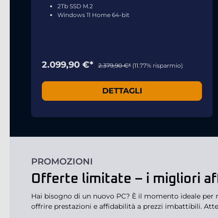
2Tb SSD M.2
Windows 11 Home 64-bit
2.099,90 €*
2.379,90 €*
(11.77% risparmio)
DETTAGLI
PROMOZIONI
Offerte limitate – i migliori a
Hai bisogno di un nuovo PC? È il momento ideale per ri
offrire prestazioni e affidabilità a prezzi imbattibili. A