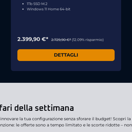
1Tb SSD M.2
Windows 11 Home 64-bit
2.399,90 €*
2.729,90 €*
(12.09% risparmio)
DETTAGLI
ffari della settimana
nnovare la tua configurazione senza sforare il budget! Scopri la 
ttenzione: le offerte sono a tempo limitato e le scorte ridotte – no