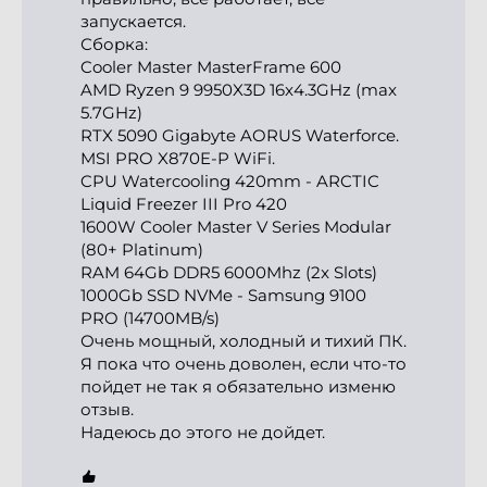
запускается.

Сборка:

Cooler Master MasterFrame 600

AMD Ryzen 9 9950X3D 16x4.3GHz (max 
5.7GHz)

RTX 5090 Gigabyte AORUS Waterforce.

MSI PRO X870E-P WiFi.

CPU Watercooling 420mm - ARCTIC 
Liquid Freezer III Pro 420

1600W Cooler Master V Series Modular 
(80+ Platinum)

RAM 64Gb DDR5 6000Mhz (2x Slots)

1000Gb SSD NVMe - Samsung 9100 
PRO (14700MB/s)

Очень мощный, холодный и тихий ПК.

Я пока что очень доволен, если что-то 
пойдет не так я обязательно изменю 
отзыв.

Надеюсь до этого не дойдет.