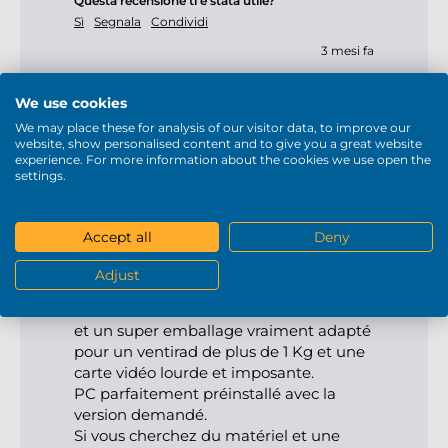
Questa recensione ti è stata utile?
Sì
Segnala
Condividi
3 mesi fa
We use cookies
Eric PC Intel Core Ultra 9 285K 24x3.7GHz
We may place these for analysis of our visitor data, to improve our
(max 5.7GHz) Geforce RTX5090 32Go
website, show personalised content and to give you a great website
experience. For more information about the cookies we use open the
settings.
Mein Custom-PC
Bonjour,

Accept all
Deny
PC correspondant exactement à mes 
souhaits en suivant les conseils judicieux 
Adjust
du technicien du support.

PC sans aucun bruit comme demandé 
et un super emballage vraiment adapté 
pour un ventirad de plus de 1 Kg et une 
carte vidéo lourde et imposante.

PC parfaitement préinstallé avec la 
version demandé.

Si vous cherchez du matériel et une 