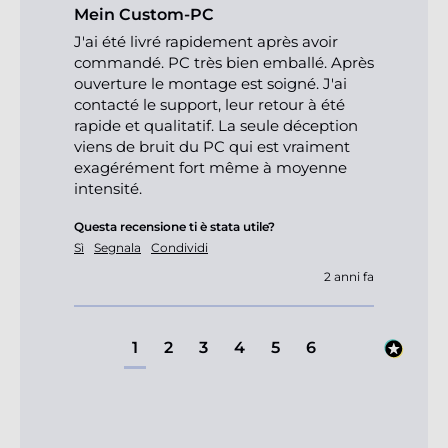
Mein Custom-PC
J'ai été livré rapidement après avoir 
commandé. PC très bien emballé. Après 
ouverture le montage est soigné. J'ai 
contacté le support, leur retour à été 
rapide et qualitatif. La seule déception 
viens de bruit du PC qui est vraiment 
exagérément fort même à moyenne 
intensité.
Questa recensione ti è stata utile?
Sì
Segnala
Condividi
2 anni fa
1
2
3
4
5
6