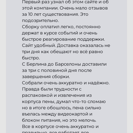
Первый раз узнал об этом сайте и об 
этой компании. Очень мало отзывов 
за 10 лет существования. Это 
подозрительно.

Сборку оплатил легко, постоянно 
держат в курсе событий и очень 
быстрое реагирование поддержки.

Сайт удобный. Доставка оказалась не 
три дня как обещают но всё равно 
быстро.

С Берлина до Барселоны доставили 
за три с половиной дня после 
завершения сборки.

Собрали очень аккуратно и надёжно. 
Правда были трудности с 
распаковкой и извлечения из 
корпуса пены, думал что-то сломаю 
но в итоге обошлось, пена сильно 
въелась между видеокартой и 
блоком питания, но это мелочь.

Все в корпусе очень аккуратно и 
правильно, все работает, все 