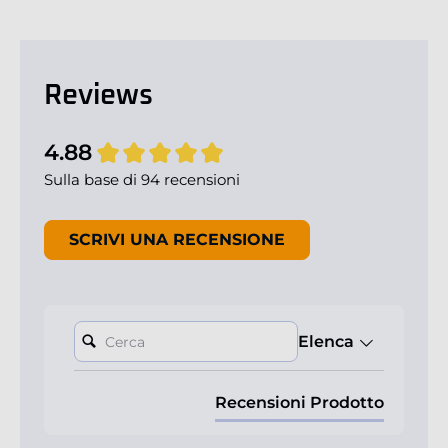
Reviews
New content loaded
4.88
Sulla base di 94 recensioni
SCRIVI UNA RECENSIONE
Cerca:
Elenca
Recensioni Prodotto