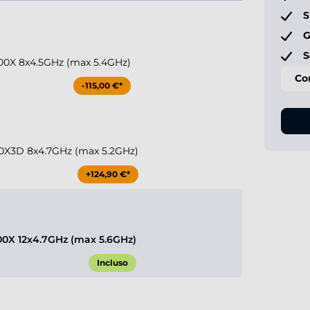
S
G
S
00X 8x4.5GHz (max 5.4GHz)
Co
-115,00 €*
0X3D 8x4.7GHz (max 5.2GHz)
+124,90 €*
0X 12x4.7GHz (max 5.6GHz)
Incluso