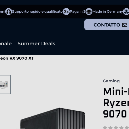
anni
Supporto rapido e qualificato
Paga in 3
Made in Germany
CONTATTO
onale
Summer Deals
deon RX 9070 XT
Gaming
Mini
Ryze
9070