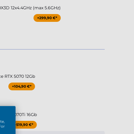
X3D 12x4.4GHz (max 5.6GHz)
+299,90 €*
ce RTX 5070 12Gb
+104,90 €*
e RTX 5070Ti 16Gb
te,
+519,90 €*
For