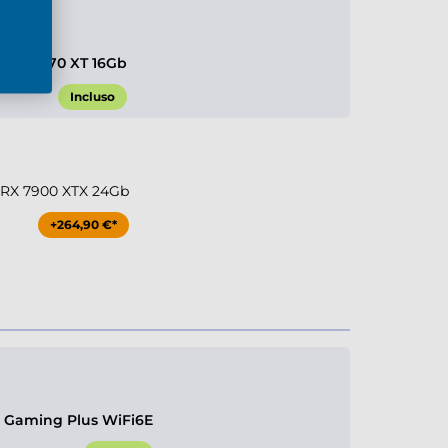
 RX 9070 XT 16Gb
Incluso
RX 7900 XTX 24Gb
+264,90 €*
 Gaming Plus WiFi6E