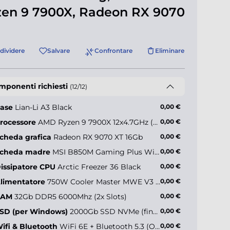
en 9 7900X, Radeon RX 9070
dividere
Salvare
Confrontare
Eliminare
mponenti richiesti
(12/12)
ase
Lian-Li A3 Black
0,00 €
rocessore
AMD Ryzen 9 7900X 12x4.7GHz (max 5.6GHz)
0,00 €
cheda grafica
Radeon RX 9070 XT 16Gb
0,00 €
cheda madre
MSI B850M Gaming Plus WiFi6E
0,00 €
issipatore CPU
Arctic Freezer 36 Black
0,00 €
limentatore
750W Cooler Master MWE V3 (80+ Gold)
0,00 €
RAM
32Gb DDR5 6000Mhz (2x Slots)
0,00 €
SD (per Windows)
2000Gb SSD NVMe (fino a 5000MB/s)
0,00 €
ifi & Bluetooth
WiFi 6E + Bluetooth 5.3 (Onboard)
0,00 €