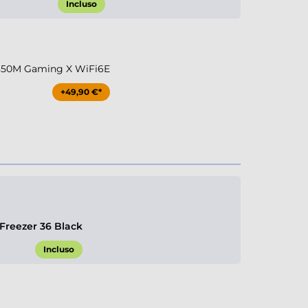
Incluso
850M Gaming X WiFi6E
+49,90 €*
 Freezer 36 Black
Incluso