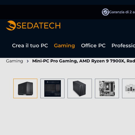
 ricerca
Passa alla navigazione principale
Garanzia di 2 
Crea il tuo PC
Gaming
Office PC
Professi
Gaming
Mini-PC Pro Gaming, AMD Ryzen 9 7900X, Ra
Salta la galleria di immagini