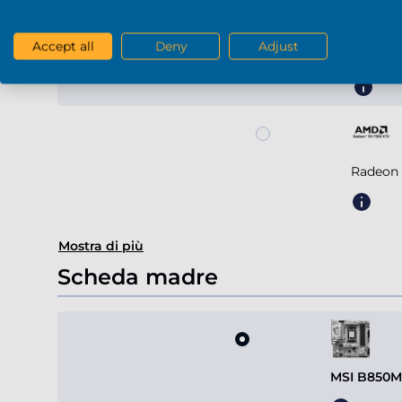
Accept all
Deny
Adjust
Radeon
Radeon 
Mostra di più
Scheda madre
MSI B850M