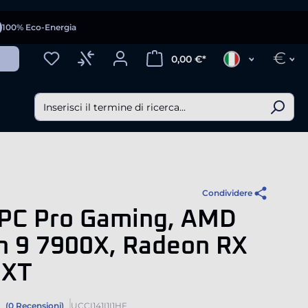
100% Eco-Energia
€
0,00 €*
Condividere
-PC Pro Gaming, AMD
n 9 7900X, Radeon RX
 XT
(0 Recensioni)
UCCI141I1I1HF