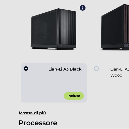
Lian-Li A3 Black
Lian-Li A
Wood
Incluso
Item
Mostra di più
1
of
Processore
3