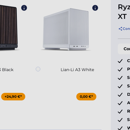
Ryz
XT
Con
Co
C
P
3 Black
Lian-Li A3 White
S
S
D
+24,90 €*
0,00 €*
A
S
W