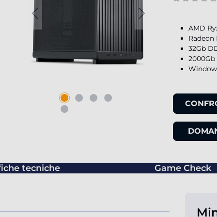
AMD Ryz
Radeon 
32Gb DD
2000Gb 
Windows
CONFR
DOMAN
fiche tecniche
Game Check
Mi