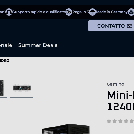
anni
Supporto rapido e qualificato
Paga in 3
Made in Germany
CONTATTO
onale
Summer Deals
 5060
Gaming
Mini-
1240