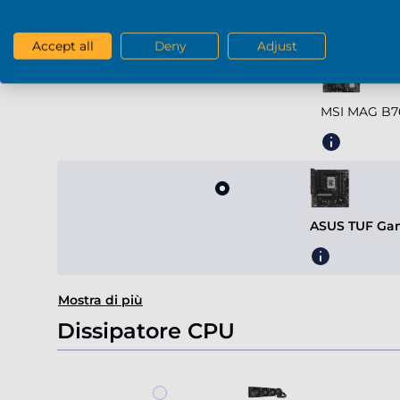
Scheda madre
Accept all
Deny
Adjust
MSI MAG B7
ASUS TUF Gam
Mostra di più
Dissipatore CPU