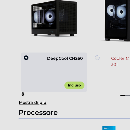
DeepCool CH260
Cooler Ma
301
Incluso
Item
Mostra di più
1
of
Processore
4