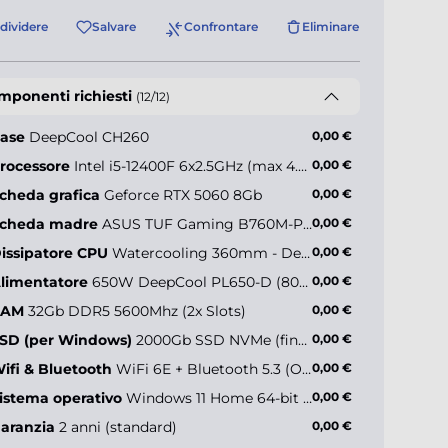
dividere
Salvare
Confrontare
Eliminare
mponenti richiesti
(12/12)
ase
DeepCool CH260
0,00 €
rocessore
Intel i5-12400F 6x2.5GHz (max 4.4GHz)
0,00 €
cheda grafica
Geforce RTX 5060 8Gb
0,00 €
lman P30
ck&white
cheda madre
ASUS TUF Gaming B760M-Plus WiFi II
0,00 €
issipatore CPU
Watercooling 360mm - Deepcool LE360 V2 ARGB
0,00 €
limentatore
650W DeepCool PL650-D (80+ Bronze)
0,00 €
+49,90 €*
RAM
32Gb DDR5 5600Mhz (2x Slots)
0,00 €
SD (per Windows)
2000Gb SSD NVMe (fino a 5000MB/s)
0,00 €
ifi & Bluetooth
WiFi 6E + Bluetooth 5.3 (Onboard)
0,00 €
istema operativo
Windows 11 Home 64-bit IT
0,00 €
aranzia
2 anni (standard)
0,00 €