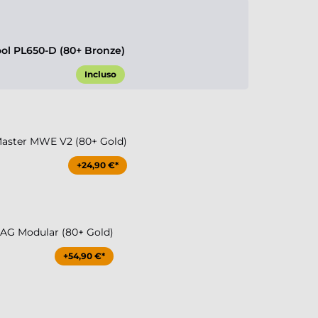
l PL650-D (80+ Bronze)
Incluso
aster MWE V2 (80+ Gold)
+24,90 €*
G Modular (80+ Gold)
+54,90 €*