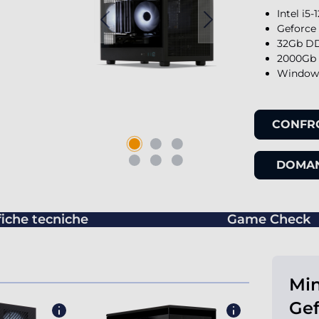
Intel i5
Geforce
32Gb DD
2000Gb 
Windows
CONFR
DOMAN
fiche tecniche
Game Check
Min
Gef