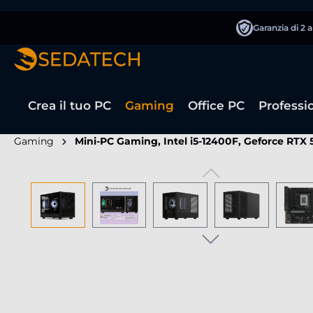
 ricerca
Passa alla navigazione principale
Garanzia di 2 
Crea il tuo PC
Gaming
Office PC
Professi
Gaming
Mini-PC Gaming, Intel i5-12400F, Geforce RTX
Salta la galleria di immagini