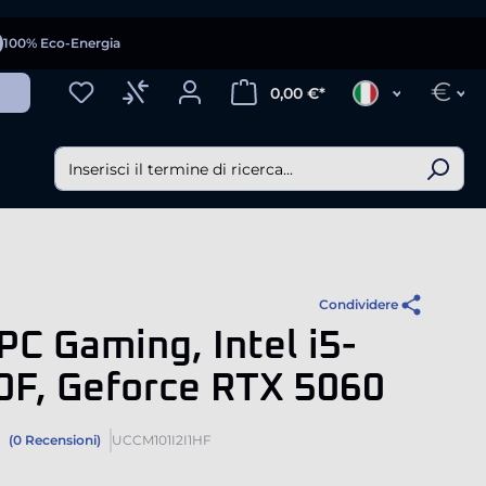
100% Eco-Energia
€
0,00 €*
Condividere
PC Gaming, Intel i5-
0F, Geforce RTX 5060
(0 Recensioni)
UCCM101I2I1HF