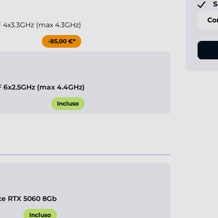
S
Co
0F 4x3.3GHz (max 4.3GHz)
-85,00 €*
0F 6x2.5GHz (max 4.4GHz)
Incluso
ce RTX 5060 8Gb
Incluso