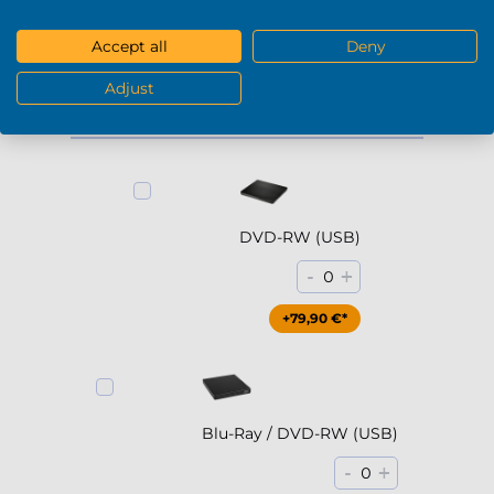
+229,90 €*
Accept all
Deny
Mostra di più
Adjust
DVD / Blu-Ray
DVD-RW (USB)
-
+
0
+79,90 €*
Blu-Ray / DVD-RW (USB)
-
+
0