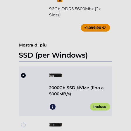
96Gb DDR5 5600Mhz (2x
Slots)
+1.099,90 €*
Mostra di più
SSD (per Windows)
2000Gb SSD NVMe (fino a
5000MB/s)
Incluso