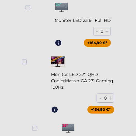
Monitor LED 23.6'' Full HD
-
+
0
+164,90 €*
Monitor LED 27'' QHD
CoolerMaster GA 271 Gaming
100Hz
-
+
0
+204,90 €*
+134,90 €*