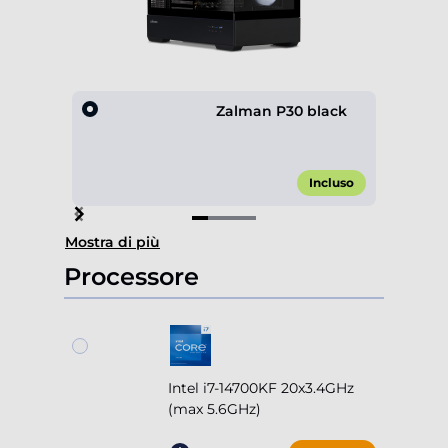
Zalman P30 black
Incluso
Item
Mostra di più
1
of
Processore
4
Intel i7-14700KF 20x3.4GHz
(max 5.6GHz)