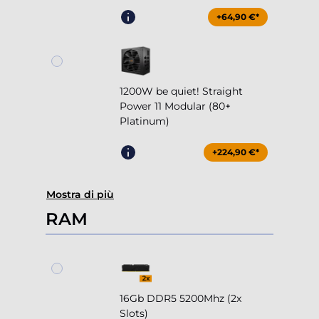
+64,90 €*
1200W be quiet! Straight
Power 11 Modular (80+
Platinum)
+224,90 €*
Mostra di più
RAM
16Gb DDR5 5200Mhz (2x
Slots)