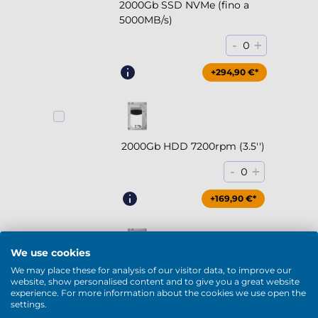
2000Gb SSD NVMe (fino a
5000MB/s)
-
+
0
+294,90 €*
2000Gb HDD 7200rpm (3.5'')
-
+
0
+169,90 €*
We use cookies
We may place these for analysis of our visitor data, to improve our
4000Gb HDD 7200rpm (3.5'')
website, show personalised content and to give you a great website
experience. For more information about the cookies we use open the
-
+
0
settings.