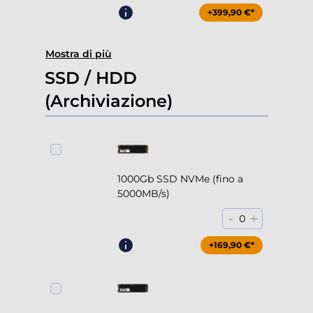
+399,90 €*
Mostra di più
SSD / HDD
(Archiviazione)
1000Gb SSD NVMe (fino a
5000MB/s)
-
+
0
+169,90 €*