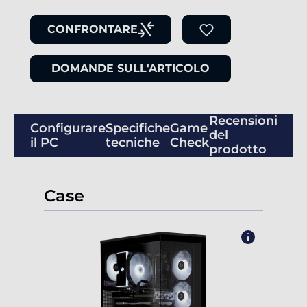
CONFRONTARE
DOMANDE SULL'ARTICOLO
Recensioni
Configurare
Specifiche
Game
del
il PC
tecniche
Check
prodotto
Case