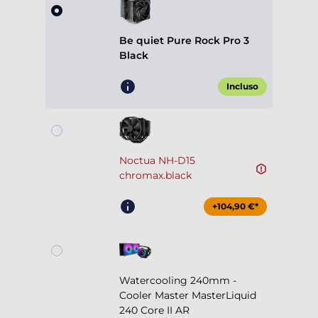
Be quiet Pure Rock Pro 3
Black
Incluso
Noctua NH-D15
chromax.black
+104,90 €*
Watercooling 240mm -
Cooler Master MasterLiquid
240 Core II AR