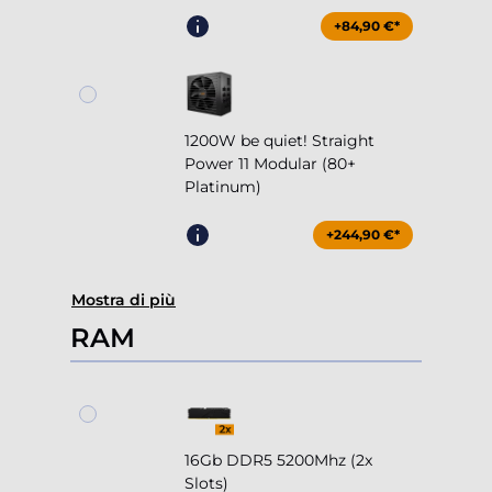
+84,90 €*
1200W be quiet! Straight
Power 11 Modular (80+
Platinum)
+244,90 €*
Mostra di più
RAM
16Gb DDR5 5200Mhz (2x
Slots)