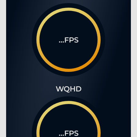
...FPS
WQHD
...FPS