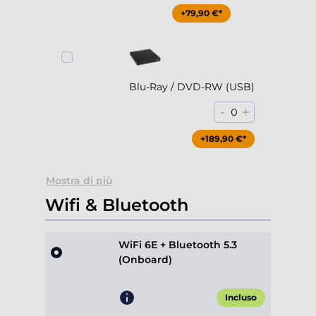
+79,90 €*
Blu-Ray / DVD-RW (USB)
-
+
0
+189,90 €*
Mostra di più
Wifi & Bluetooth
WiFi 6E + Bluetooth 5.3
(Onboard)
Incluso