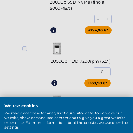
2000Gb SSD NVMe (fino a
5000MB/s)
-
+
0
+294,90 €*
2000Gb HDD 7200rpm (3.5'')
-
+
0
+169,90 €*
We use cookies
We may place these for analysis of our visitor data, to improve our
4000Gb HDD 7200rpm (3.5'')
website, show personalised content and to give you a great website
experience. For more information about the cookies we use open the
-
+
0
settings.