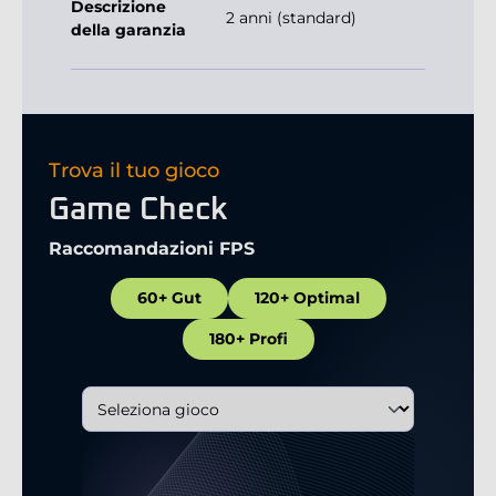
Descrizione
2 anni (standard)
della garanzia
Trova il tuo gioco
Game Check
Raccomandazioni FPS
60+ Gut
120+ Optimal
180+ Profi