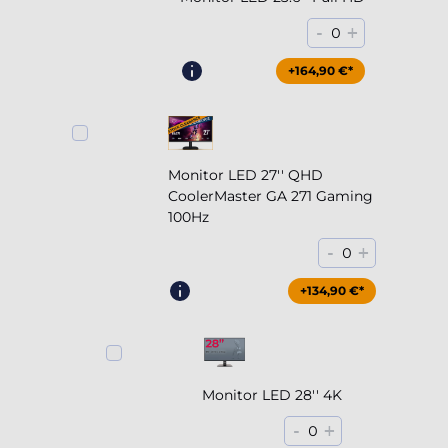
-
+
0
+164,90 €*
Monitor LED 27'' QHD
CoolerMaster GA 271 Gaming
100Hz
-
+
0
+204,90 €*
+134,90 €*
Monitor LED 28'' 4K
-
+
0