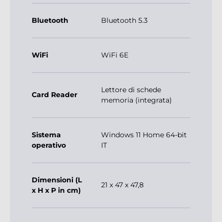
Bluetooth
Bluetooth 5.3
WiFi
WiFi 6E
Lettore di schede
Card Reader
memoria (integrata)
Sistema
Windows 11 Home 64-bit
operativo
IT
Dimensioni (L
21 x 47 x 47,8
x H x P in cm)