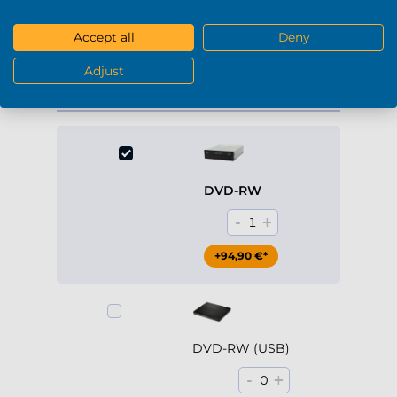
+229,90 €*
Accept all
Deny
Mostra di più
Adjust
DVD / Blu-Ray
DVD-RW
-
+
1
+94,90 €*
DVD-RW (USB)
-
+
0