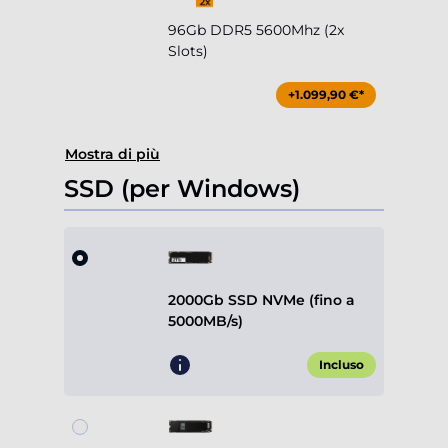
96Gb DDR5 5600Mhz (2x
Slots)
+1.099,90 €*
Mostra di più
SSD (per Windows)
2000Gb SSD NVMe (fino a
5000MB/s)
Incluso