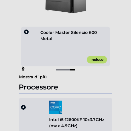
lack
Cooler Master Silencio 600
Metal
,90 €*
Incluso
Item
Mostra di più
4
of
Processore
4
Intel i5-12600KF 10x3.7GHz
(max 4.9GHz)