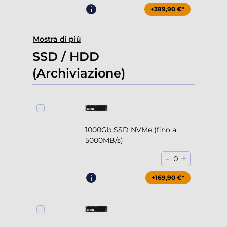
+399,90 €*
Mostra di più
SSD / HDD
(Archiviazione)
1000Gb SSD NVMe (fino a
5000MB/s)
-
+
0
+169,90 €*