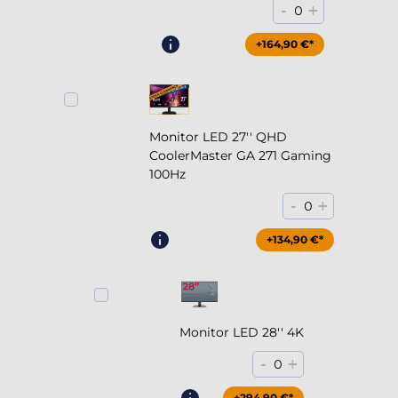
-
+
0
+164,90 €*
Monitor LED 27'' QHD
CoolerMaster GA 271 Gaming
100Hz
-
+
0
+204,90 €*
+134,90 €*
Monitor LED 28'' 4K
-
+
0
+294,90 €*