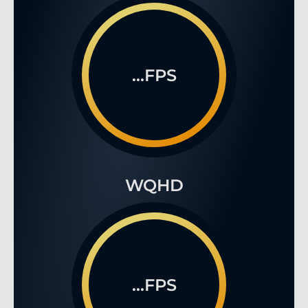
...FPS
WQHD
...FPS