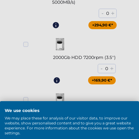
5000MB/s)
-
+
0
+294,90 €*
2000Gb HDD 7200rpm (3.5'')
-
+
0
+169,90 €*
We use cookies
4000Gb HDD 7200rpm (3.5'')
We may place these for analysis of our visitor data, to improve our
-
+
website, show personalised content and to give you a great website
0
experience. For more information about the cookies we use open the
settings.
+229,90 €*