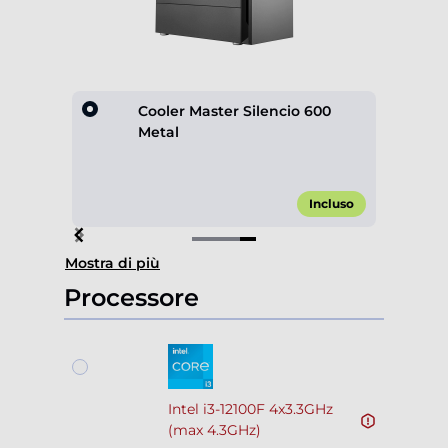
lack
Cooler Master Silencio 600
Metal
,90 €*
Incluso
Item
Mostra di più
4
of
Processore
4
Intel i3-12100F 4x3.3GHz
(max 4.3GHz)