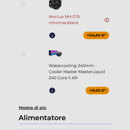
Noctua NH-D15
chromax.black
+104,90 €*
Watercooling 240mm -
Cooler Master MasterLiquid
240 Core II AR
+19,90 €*
Mostra di più
Alimentatore