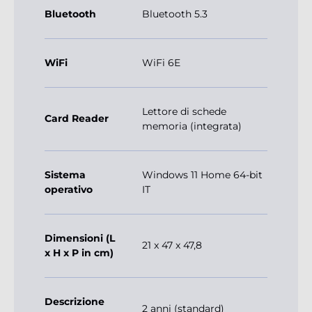
Bluetooth
Bluetooth 5.3
WiFi
WiFi 6E
Lettore di schede
Card Reader
memoria (integrata)
Sistema
Windows 11 Home 64-bit
operativo
IT
Dimensioni (L
21 x 47 x 47,8
x H x P in cm)
Descrizione
2 anni (standard)