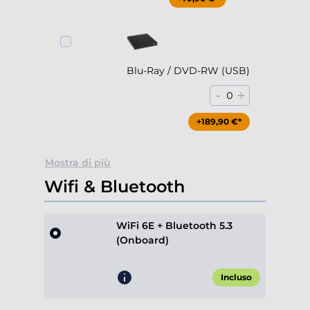
Blu-Ray / DVD-RW (USB)
-
+
0
+189,90 €*
Mostra di più
Wifi & Bluetooth
WiFi 6E + Bluetooth 5.3
(Onboard)
Incluso