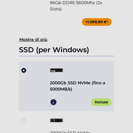
96Gb DDR5 5600Mhz (2x
Slots)
+1.099,90 €*
Mostra di più
SSD (per Windows)
2000Gb SSD NVMe (fino a
5000MB/s)
Incluso