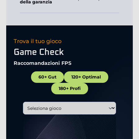
della garanzia
Trova il tuo gioco
Game Check
Raccomandazioni FPS
60+ Gut
120+ Optimal
180+ Profi