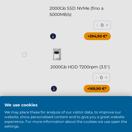
2000Gb SSD NVMe (fino a
5000MB/s)
-
+
0
+294,90 €*
2000Gb HDD 7200rpm (3.5'')
-
+
0
+169,90 €*
We use cookies
We may place these for analysis of our visitor data, to improve our
website, show personalised content and to give you a great website
4000Gb HDD 7200rpm (3.5'')
experience. For more information about the cookies we use open the
settings.
-
+
0