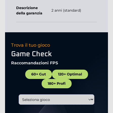
Descrizione
2 anni (standard)
della garanzia
Trova il tuo gioco
Game Check
Raccomandazioni FPS
60+ Gut
120+ Optimal
180+ Profi