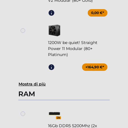
V2 Modular (80+ Gold)
0,00 €*
1200W be quiet! Straight
Power 11 Modular (80+
Platinum)
+164,90 €*
Mostra di più
RAM
16Gb DDR5 5200Mhz (2x