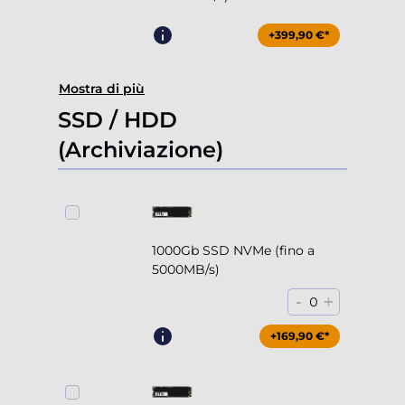
+399,90 €*
Mostra di più
SSD / HDD
(Archiviazione)
1000Gb SSD NVMe (fino a
5000MB/s)
-
+
0
+169,90 €*