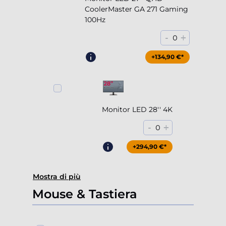
CoolerMaster GA 271 Gaming
100Hz
-
+
0
+204,90 €*
+134,90 €*
Monitor LED 28'' 4K
-
+
0
+294,90 €*
Mostra di più
Mouse & Tastiera