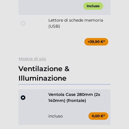
Incluso
Lettore di schede memoria
(USB)
+39,90 €*
Mostra di più
Ventilazione &
Illuminazione
Ventola Case 280mm (2x
140mm) (frontale)
incluso
0,00 €*