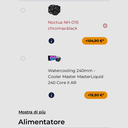
Noctua NH-D15
chromax.black
+104,90 €*
Watercooling 240mm -
Cooler Master MasterLiquid
240 Core II AR
+19,90 €*
Mostra di più
Alimentatore