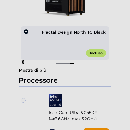
ox 600
Fractal Design North TG Black
,00 €*
Incluso
Item
Mostra di più
4
of
Processore
4
Intel Core Ultra 5 245KF
14x3.6GHz (max 5.2GHz)