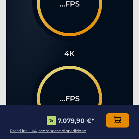
...FPS
4K
...FPS
7.079,90 €
*
%
Prezzi incl. IVA, senza spese di spedizione