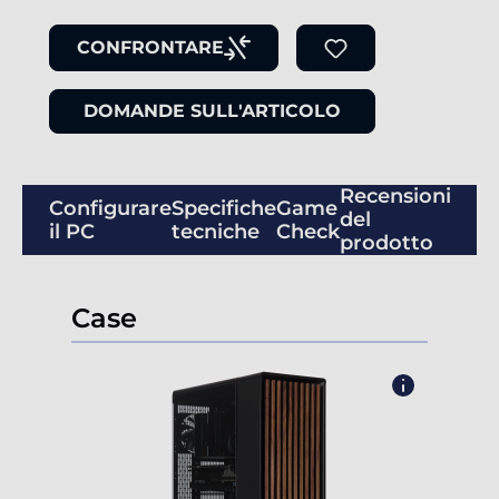
CONFRONTARE
DOMANDE SULL'ARTICOLO
Recensioni
Configurare
Specifiche
Game
del
il PC
tecniche
Check
prodotto
Case