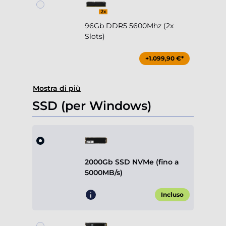
96Gb DDR5 5600Mhz (2x
Slots)
+1.099,90 €*
Mostra di più
SSD (per Windows)
2000Gb SSD NVMe (fino a
5000MB/s)
Incluso