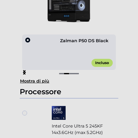
0 4F
Zalman P50 DS Black
,00 €*
Incluso
Item
Mostra di più
2
of
Processore
4
Intel Core Ultra 5 245KF
14x3.6GHz (max 5.2GHz)