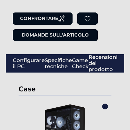
CONFRONTARE
DOMANDE SULL'ARTICOLO
Recensioni
Configurare
Specifiche
Game
del
il PC
tecniche
Check
prodotto
Case