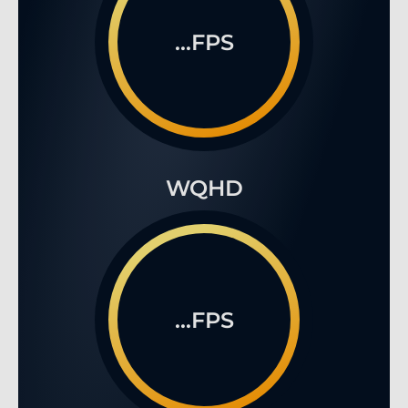
...FPS
WQHD
...FPS