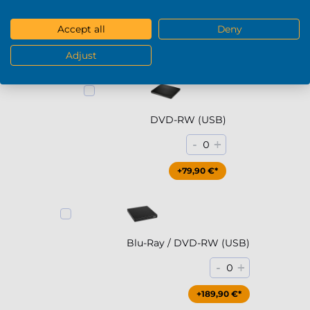
Mostra di più
Accept all
Deny
DVD / Blu-Ray
Adjust
DVD-RW (USB)
-
+
0
+79,90 €*
Blu-Ray / DVD-RW (USB)
-
+
0
+189,90 €*