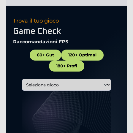
Trova il tuo gioco
Game Check
Raccomandazioni FPS
60+ Gut
120+ Optimal
180+ Profi