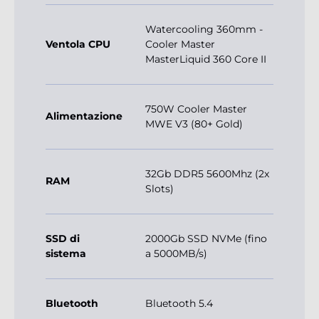
Watercooling 360mm -
Ventola CPU
Cooler Master
MasterLiquid 360 Core II
750W Cooler Master
Alimentazione
MWE V3 (80+ Gold)
32Gb DDR5 5600Mhz (2x
RAM
Slots)
SSD di
2000Gb SSD NVMe (fino
sistema
a 5000MB/s)
Bluetooth
Bluetooth 5.4