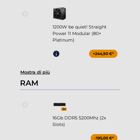
1200W be quiet! Straight
Power 11 Modular (80+
Platinum)
+244,90 €*
Mostra di più
RAM
16Gb DDR5 5200Mhz (2x
Slots)
-195,00 €*