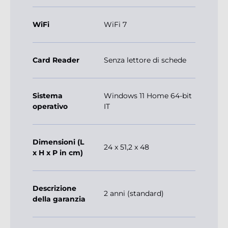
WiFi
WiFi 7
Card Reader
Senza lettore di schede
Sistema
Windows 11 Home 64-bit
operativo
IT
Dimensioni (L
24 x 51,2 x 48
x H x P in cm)
Descrizione
2 anni (standard)
della garanzia