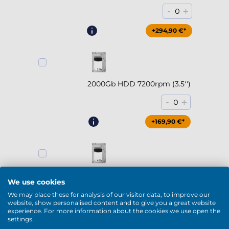
-
+
0
+294,90 €*
2000Gb HDD 7200rpm (3.5'')
-
+
0
+169,90 €*
4000Gb HDD 7200rpm (3.5'')
We use cookies
-
+
0
We may place these for analysis of our visitor data, to improve our
website, show personalised content and to give you a great website
experience. For more information about the cookies we use open the
+229,90 €*
settings.