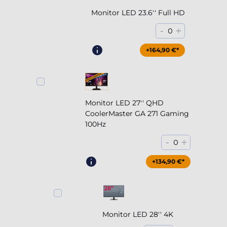
Monitor LED 23.6'' Full HD
-
+
0
+164,90 €*
Monitor LED 27'' QHD
CoolerMaster GA 271 Gaming
100Hz
-
+
0
+204,90 €*
+134,90 €*
Monitor LED 28'' 4K