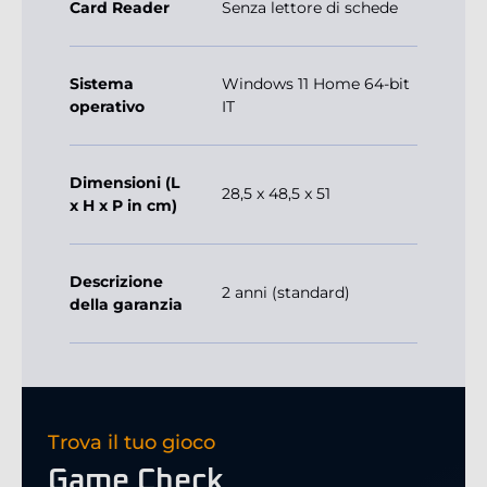
Card Reader
Senza lettore di schede
Sistema
Windows 11 Home 64-bit
operativo
IT
Dimensioni (L
28,5 x 48,5 x 51
x H x P in cm)
Descrizione
2 anni (standard)
della garanzia
Trova il tuo gioco
Game Check