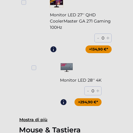
Monitor LED 27'' QHD
CoolerMaster GA 271 Gaming
100Hz
-
+
0
+204,90 €*
+134,90 €*
Monitor LED 28'' 4K
-
+
0
+294,90 €*
Mostra di più
Mouse & Tastiera