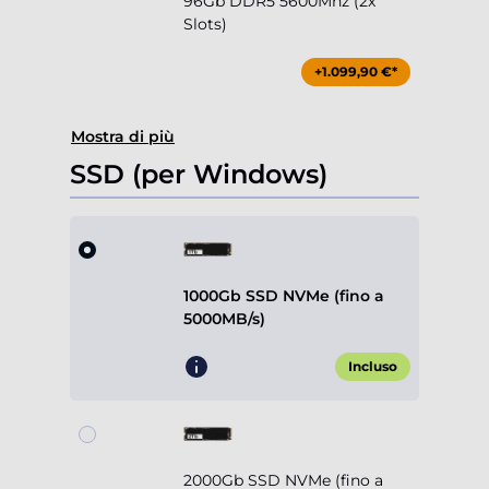
96Gb DDR5 5600Mhz (2x
Slots)
+1.099,90 €*
Mostra di più
SSD (per Windows)
1000Gb SSD NVMe (fino a
5000MB/s)
Incluso
2000Gb SSD NVMe (fino a