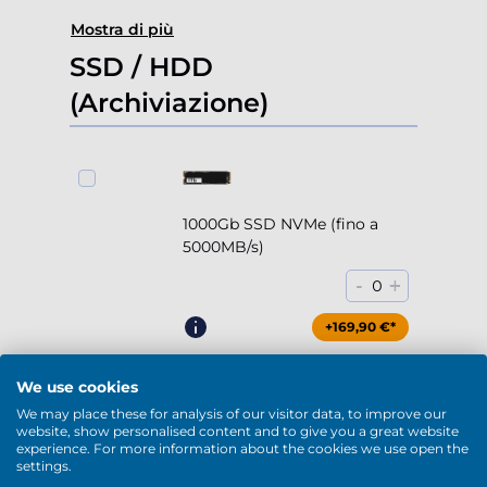
Mostra di più
SSD / HDD
(Archiviazione)
1000Gb SSD NVMe (fino a
5000MB/s)
-
+
0
+169,90 €*
We use cookies
We may place these for analysis of our visitor data, to improve our
website, show personalised content and to give you a great website
2000Gb SSD NVMe (fino a
experience. For more information about the cookies we use open the
5000MB/s)
settings.