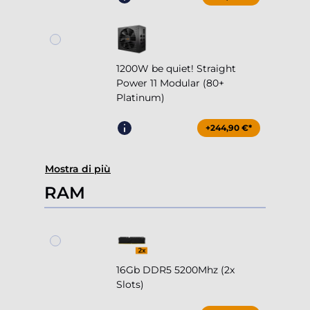
1200W be quiet! Straight
Power 11 Modular (80+
Platinum)
+244,90 €*
Mostra di più
RAM
16Gb DDR5 5200Mhz (2x
Slots)