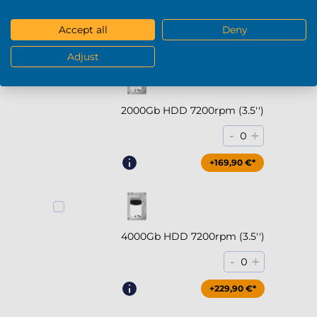
-
+
0
Accept all
Deny
+294,90 €*
Adjust
2000Gb HDD 7200rpm (3.5'')
-
+
0
+169,90 €*
4000Gb HDD 7200rpm (3.5'')
-
+
0
+229,90 €*