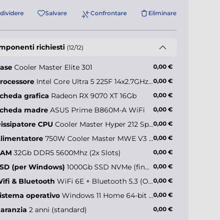
dividere
Salvare
Confrontare
Eliminare
mponenti richiesti
(12/12)
ase
Cooler Master Elite 301
0,00 €
rocessore
Intel Core Ultra 5 225F 14x2.7GHz (max 4.9GHz)
0,00 €
cheda grafica
Radeon RX 9070 XT 16Gb
0,00 €
ler Master
sterBox 600
cheda madre
ASUS Prime B860M-A WiFi
0,00 €
issipatore CPU
Cooler Master Hyper 212 Spectrum V3 ARGB
0,00 €
limentatore
750W Cooler Master MWE V3 (80+ Gold)
0,00 €
+44,90 €*
RAM
32Gb DDR5 5600Mhz (2x Slots)
0,00 €
SD (per Windows)
1000Gb SSD NVMe (fino a 5000MB/s)
0,00 €
ifi & Bluetooth
WiFi 6E + Bluetooth 5.3 (Onboard)
0,00 €
istema operativo
Windows 11 Home 64-bit IT
0,00 €
aranzia
2 anni (standard)
0,00 €