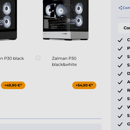
Con
Co
C
P
S
n P30 black
Zalman P30
Coo
black&white
Ma
S
D
A
+49,90 €*
+54,90 €*
S
W
S
G