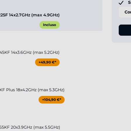
S
Co
 225F 14x2.7GHz (max 4.9GHz)
Incluso
 245KF 14x3.6GHz (max 5.2GHz)
+49,90 €*
50KF Plus 18x4.2GHz (max 5.3GHz)
+104,90 €*
 265KF 20x3.9GHz (max 5.5GHz)