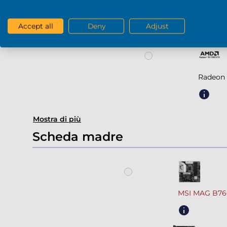
Radeon
Accept all
Deny
Adjust
Radeon 
Mostra di più
Scheda madre
MSI MAG B76