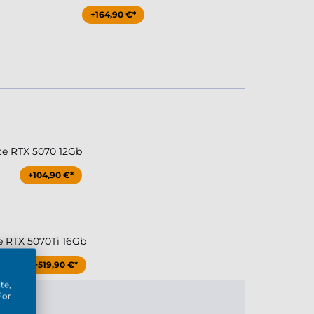
+164,90 €*
ce RTX 5070 12Gb
+104,90 €*
e RTX 5070Ti 16Gb
+519,90 €*
te,
For