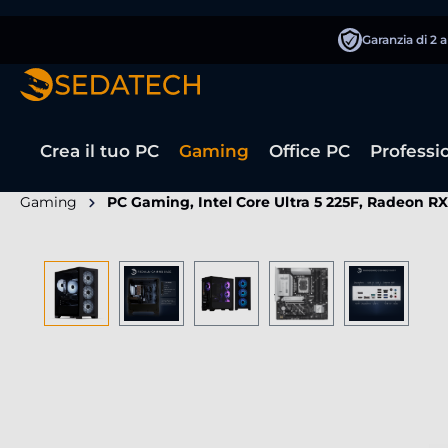
 ricerca
Passa alla navigazione principale
Garanzia di 2 
Crea il tuo PC
Gaming
Office PC
Professi
Gaming
PC Gaming, Intel Core Ultra 5 225F, Radeon R
Salta la galleria di immagini