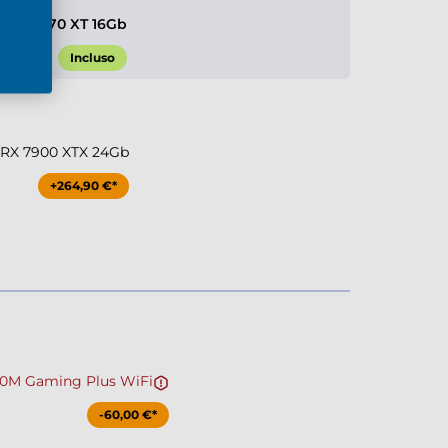
 RX 9070 XT 16Gb
Incluso
RX 7900 XTX 24Gb
+264,90 €*
0M Gaming Plus WiFi
-60,00 €*