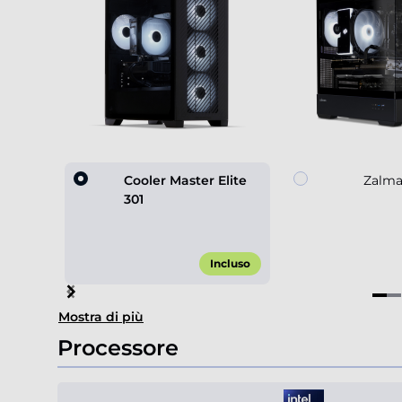
Cooler Master Elite
Zalma
301
Incluso
Item
Mostra di più
1
of
Processore
4