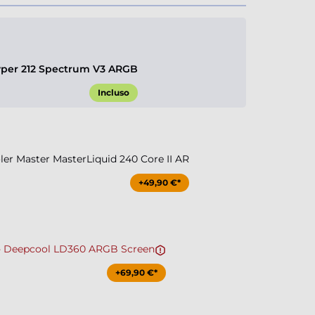
yper 212 Spectrum V3 ARGB
Incluso
r Master MasterLiquid 240 Core II AR
+49,90 €*
 Deepcool LD360 ARGB Screen
+69,90 €*