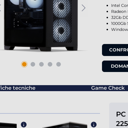
Intel Co
Radeon 
32Gb DD
1000Gb 
Windows
CONFR
DOMAN
fiche tecniche
Game Check
PC 
225