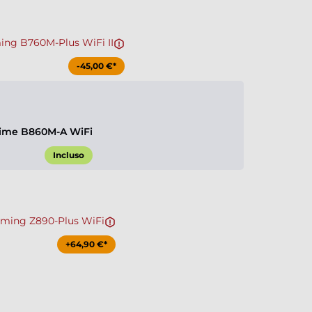
ng B760M-Plus WiFi II
-45,00 €*
ime B860M-A WiFi
Incluso
ming Z890-Plus WiFi
+64,90 €*