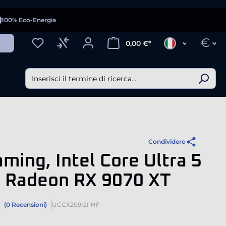
100% Eco-Energia
€
0,00 €*
Condividere
ming, Intel Core Ultra 5
, Radeon RX 9070 XT
(0 Recensioni)
UCCX209I2I1HF