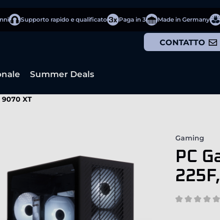
anni
Supporto rapido e qualificato
Paga in 3
Made in Germany
CONTATTO
onale
Summer Deals
X 9070 XT
Gaming
PC Ga
225F