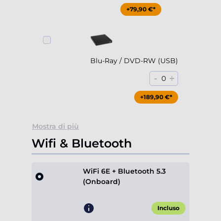
+79,90 €*
Blu-Ray / DVD-RW (USB)
-
+
0
+189,90 €*
Mostra di più
Wifi & Bluetooth
WiFi 6E + Bluetooth 5.3
(Onboard)
Incluso