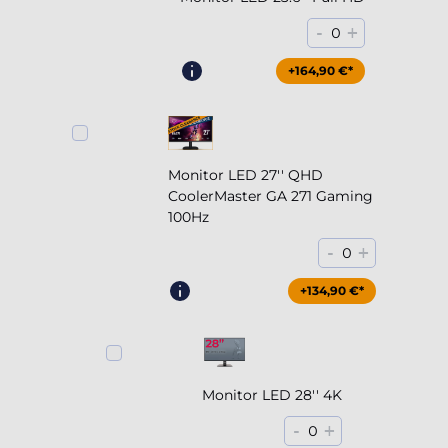
-
+
0
+164,90 €*
Monitor LED 27'' QHD
CoolerMaster GA 271 Gaming
100Hz
-
+
0
+204,90 €*
+134,90 €*
Monitor LED 28'' 4K
-
+
0