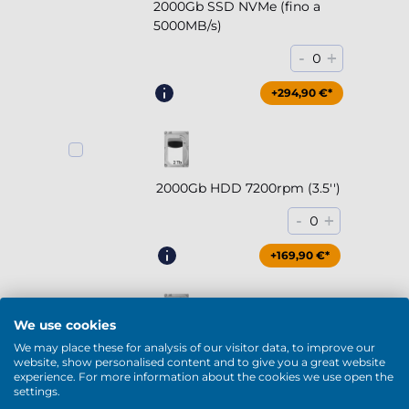
2000Gb SSD NVMe (fino a
5000MB/s)
-
+
0
+294,90 €*
2000Gb HDD 7200rpm (3.5'')
-
+
0
+169,90 €*
We use cookies
We may place these for analysis of our visitor data, to improve our
4000Gb HDD 7200rpm (3.5'')
website, show personalised content and to give you a great website
experience. For more information about the cookies we use open the
-
+
0
settings.