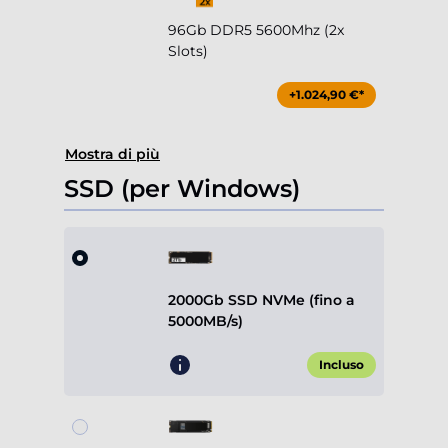
96Gb DDR5 5600Mhz (2x
Slots)
+1.024,90 €*
Mostra di più
SSD (per Windows)
2000Gb SSD NVMe (fino a
5000MB/s)
Incluso