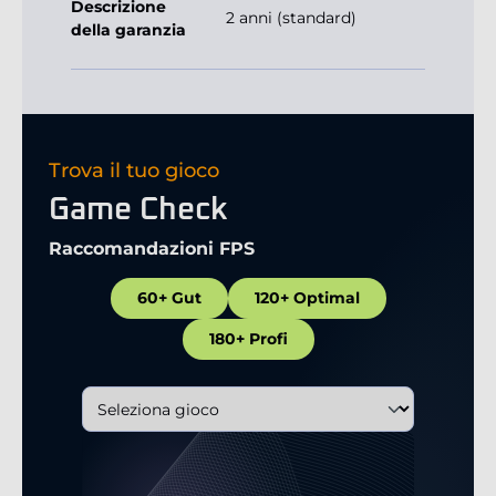
Descrizione
2 anni (standard)
della garanzia
Trova il tuo gioco
Game Check
Raccomandazioni FPS
60+ Gut
120+ Optimal
180+ Profi