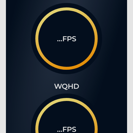
...FPS
WQHD
...FPS