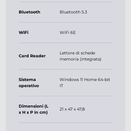
Bluetooth
Bluetooth 5.3
WiFi
WiFi 6E
Lettore di schede
Card Reader
memoria (integrata)
Sistema
Windows 11 Home 64-bit
operativo
IT
Dimensioni (L
21 x 47 x 47,8
x H x P in cm)