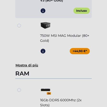
V3 (80+ Gold)
Incluso
750W MSI MAG Modular (80+
Gold)
+44,90 €*
Mostra di più
RAM
16Gb DDR5 6000Mhz (2x
Slots)