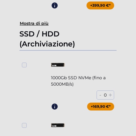
+399,90 €*
Mostra di più
SSD / HDD
(Archiviazione)
1000Gb SSD NVMe (fino a
5000MB/s)
-
+
0
+169,90 €*