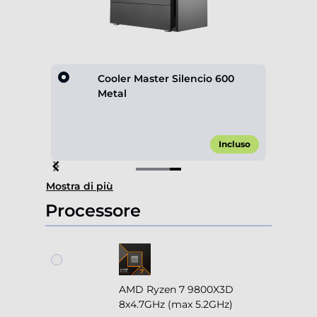
lack
Cooler Master Silencio 600
Metal
,90 €*
Incluso
Item
Mostra di più
4
of
Processore
4
AMD Ryzen 7 9800X3D
8x4.7GHz (max 5.2GHz)