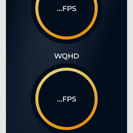
...FPS
WQHD
...FPS