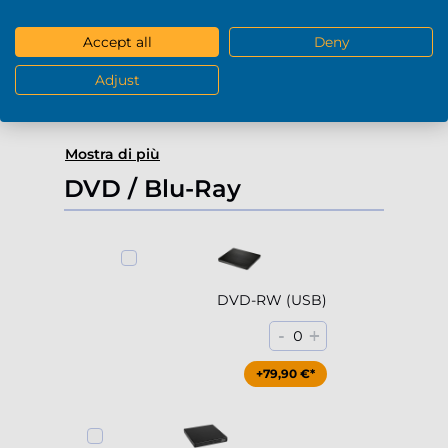
4000Gb HDD 7200rpm (3.5'')
Accept all
Deny
-
+
0
Adjust
+229,90 €*
Mostra di più
DVD / Blu-Ray
DVD-RW (USB)
-
+
0
+79,90 €*