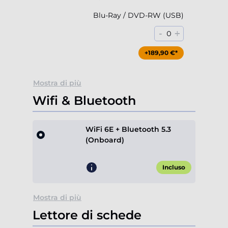
Blu-Ray / DVD-RW (USB)
-
+
0
+189,90 €*
Mostra di più
Wifi & Bluetooth
WiFi 6E + Bluetooth 5.3
(Onboard)
Incluso
Mostra di più
Lettore di schede