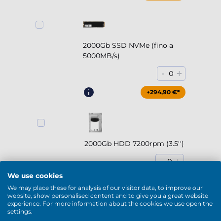
2000Gb SSD NVMe (fino a
5000MB/s)
-
+
0
+294,90 €*
2000Gb HDD 7200rpm (3.5'')
-
+
0
We use cookies
+169,90 €*
We may place these for analysis of our visitor data, to improve our
website, show personalised content and to give you a great website
experience. For more information about the cookies we use open the
settings.