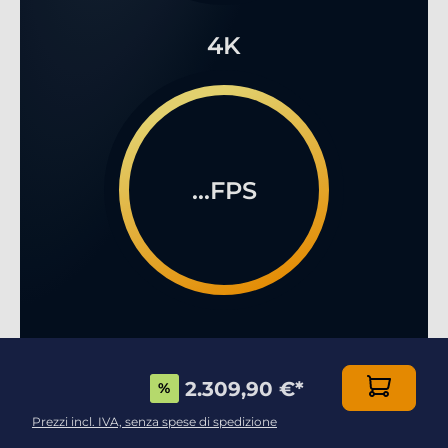
4K
...FPS
2.309,90 €
*
%
Prezzi incl. IVA, senza spese di spedizione
GODETEVI AL MASSIMO I GIOCHI IN 3D SENZA
RESTRIZIONI!