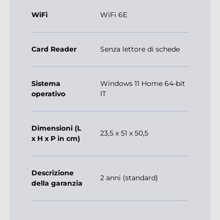
WiFi
WiFi 6E
Card Reader
Senza lettore di schede
Sistema
Windows 11 Home 64-bit
operativo
IT
Dimensioni (L
23,5 x 51 x 50,5
x H x P in cm)
Descrizione
2 anni (standard)
della garanzia