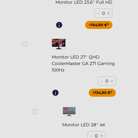
Monitor LED 23.6'' Full HD
-
+
0
+164,90 €*
Monitor LED 27'' QHD
CoolerMaster GA 271 Gaming
100Hz
-
+
0
+204,90 €*
+134,90 €*
Monitor LED 28'' 4K
-
+
0