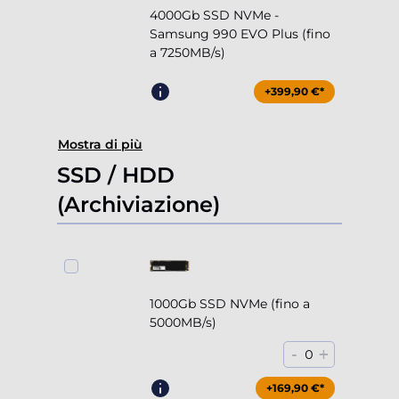
4000Gb SSD NVMe -
Samsung 990 EVO Plus (fino
a 7250MB/s)
+399,90 €*
Mostra di più
SSD / HDD
(Archiviazione)
1000Gb SSD NVMe (fino a
5000MB/s)
-
+
0
+169,90 €*