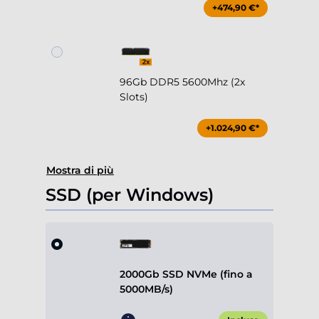
+474,90 €*
96Gb DDR5 5600Mhz (2x
Slots)
+1.024,90 €*
Mostra di più
SSD (per Windows)
2000Gb SSD NVMe (fino a
5000MB/s)