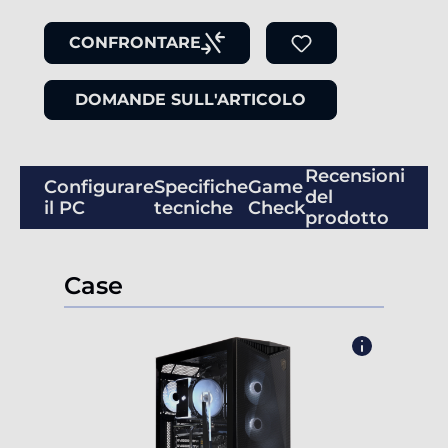
CONFRONTARE
DOMANDE SULL'ARTICOLO
Recensioni
Configurare
Specifiche
Game
del
il PC
tecniche
Check
prodotto
Case