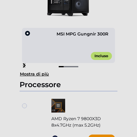
MSI MPG Gungnir 300R
Incluso
Item
Mostra di più
1
of
Processore
4
AMD Ryzen 7 9800X3D
8x4.7GHz (max 5.2GHz)