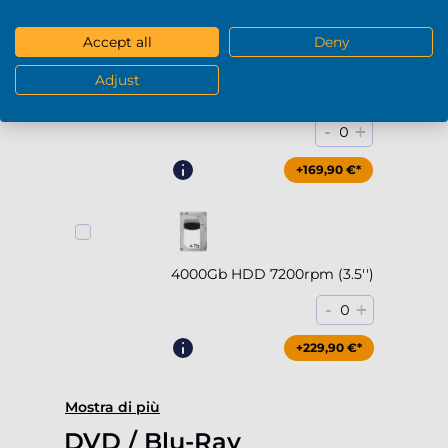
Accept all
Deny
Adjust
2000Gb HDD 7200rpm (3.5'')
-
+
0
+169,90 €*
4000Gb HDD 7200rpm (3.5'')
-
+
0
+229,90 €*
Mostra di più
DVD / Blu-Ray