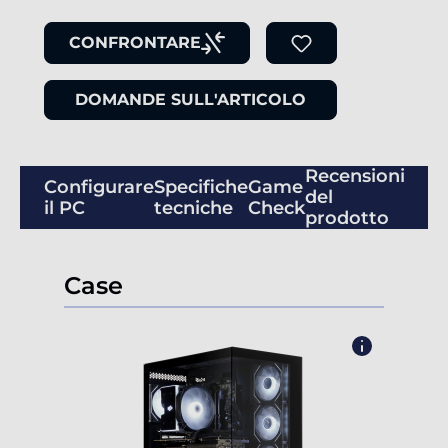
CONFRONTARE
DOMANDE SULL'ARTICOLO
Recensioni
Configurare
Specifiche
Game
del
il PC
tecniche
Check
prodotto
Case