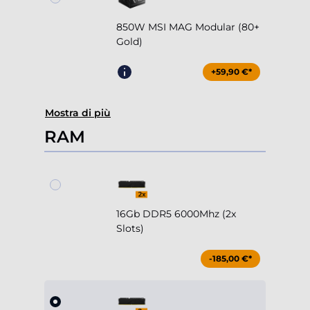
850W MSI MAG Modular (80+
Gold)
+59,90 €*
Mostra di più
RAM
16Gb DDR5 6000Mhz (2x
Slots)
-185,00 €*