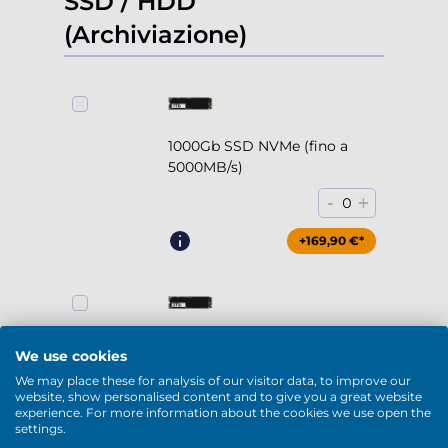
SSD / HDD
(Archiviazione)
1000Gb SSD NVMe (fino a
5000MB/s)
-
+
0
+169,90 €*
2000Gb SSD NVMe (fino a
We use cookies
5000MB/s)
We may place these for analysis of our visitor data, to improve our
website, show personalised content and to give you a great website
-
+
0
experience. For more information about the cookies we use open the
settings.
+294,90 €*