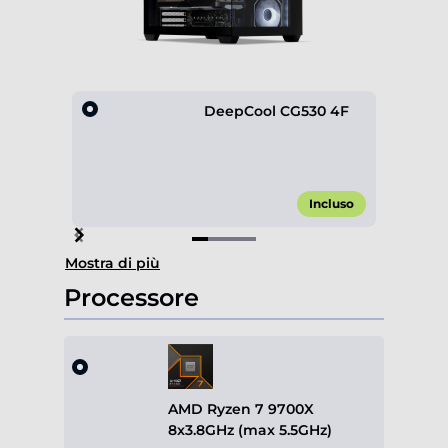
DeepCool CG530 4F
Incluso
Item
Mostra di più
1
of
Processore
4
AMD Ryzen 7 9700X
8x3.8GHz (max 5.5GHz)