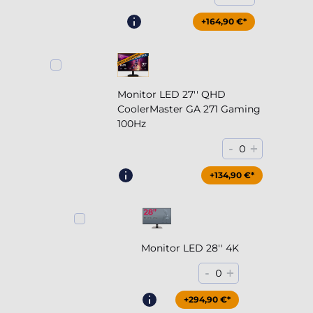
+164,90 €*
Monitor LED 27'' QHD
CoolerMaster GA 271 Gaming
100Hz
-
+
0
+204,90 €*
+134,90 €*
Monitor LED 28'' 4K
-
+
0
+294,90 €*