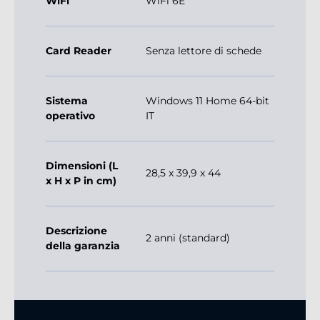
WiFi
WiFi 6E
Card Reader
Senza lettore di schede
Sistema
Windows 11 Home 64-bit
operativo
IT
Dimensioni (L
28,5 x 39,9 x 44
x H x P in cm)
Descrizione
2 anni (standard)
della garanzia