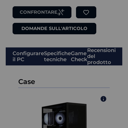
CONFRONTARE
DOMANDE SULL'ARTICOLO
Recensioni
Configurare
Specifiche
Game
del
il PC
tecniche
Check
prodotto
Case