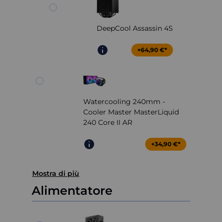
DeepCool Assassin 4S
+64,90 €*
Watercooling 240mm -
Cooler Master MasterLiquid
240 Core II AR
+34,90 €*
Mostra di più
Alimentatore