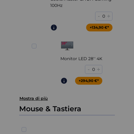
100Hz
-
+
0
+204,90 €*
+134,90 €*
Monitor LED 28'' 4K
-
+
0
+294,90 €*
Mostra di più
Mouse & Tastiera