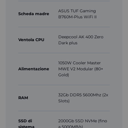
ASUS TUF Gaming
Scheda madre
B760M-Plus WiFi II
Deepcool AK 400 Zero
Ventola CPU
Dark plus
1050W Cooler Master
Alimentazione
MWE V2 Modular (80+
Gold)
32Gb DDR5 5600Mhz (2x
RAM
Slots)
SSD di
2000Gb SSD NVMe (fino
sistema
a 5000MB/s)