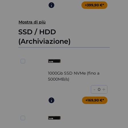
+399,90 €*
Mostra di più
SSD / HDD
(Archiviazione)
1000Gb SSD NVMe (fino a
5000MB/s)
-
+
0
+169,90 €*