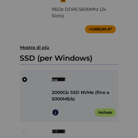
96Gb DDR5 5600Mhz (2x
Slots)
+1.099,90 €*
Mostra di più
SSD (per Windows)
2000Gb SSD NVMe (fino a
5000MB/s)
Incluso