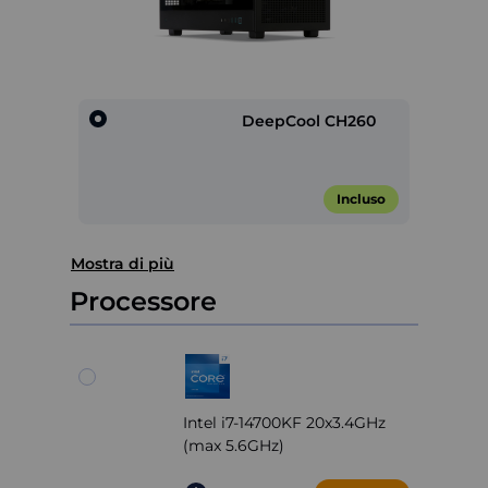
DeepCool CH260
Incluso
Item
Mostra di più
1
of
Processore
1
Intel i7-14700KF 20x3.4GHz
(max 5.6GHz)