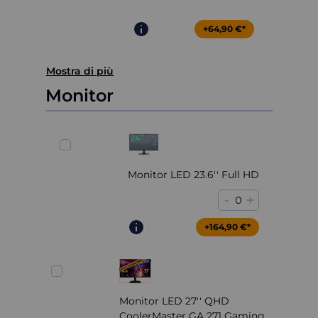
+64,90 €*
Mostra di più
Monitor
Monitor LED 23.6'' Full HD
-
+
0
+164,90 €*
Monitor LED 27'' QHD
CoolerMaster GA 271 Gaming