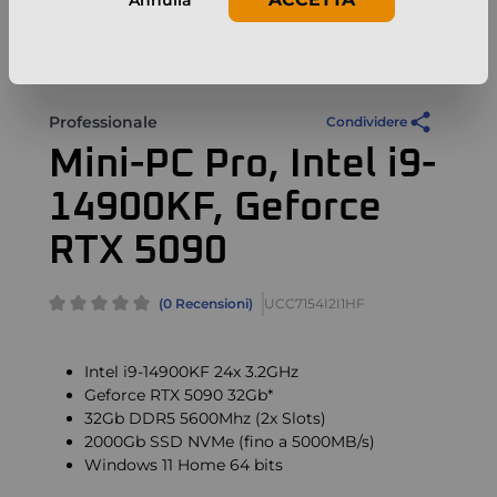
Annulla
Professionale
Condividere
Mini-PC Pro, Intel i9-
14900KF, Geforce
RTX 5090
(0 Recensioni)
UCC7154I2I1HF
Intel i9-14900KF 24x 3.2GHz
Geforce RTX 5090 32Gb*
32Gb DDR5 5600Mhz (2x Slots)
2000Gb SSD NVMe (fino a 5000MB/s)
Windows 11 Home 64 bits