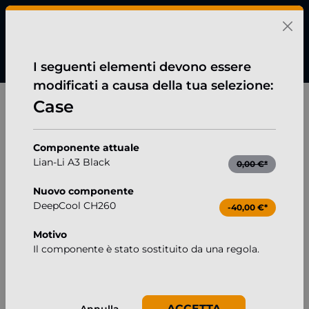
nuto principale
I seguenti elementi devono essere
modificati a causa della tua selezione:
Professionale
Case
Mini-PC Pro, Intel i9-14900KF, Geforce RTX 5090
Salta la galleria di immagini
Componente attuale
Lian-Li A3 Black
0,00 €*
Nuovo componente
DeepCool CH260
-40,00 €*
Motivo
Il componente è stato sostituito da una regola.
ACCETTA