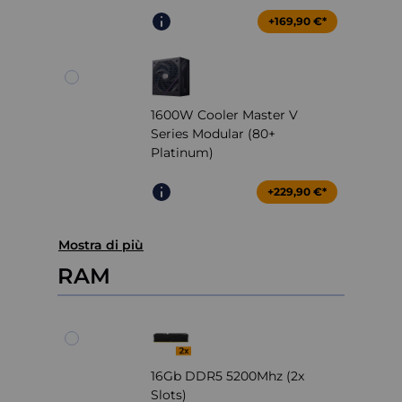
+169,90 €*
1600W Cooler Master V
Series Modular (80+
Platinum)
+229,90 €*
Mostra di più
RAM
16Gb DDR5 5200Mhz (2x
Slots)