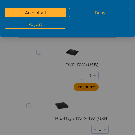
+229,90 €*
Accept all
Deny
Mostra di più
Adjust
DVD / Blu-Ray
DVD-RW (USB)
-
+
0
+79,90 €*
Blu-Ray / DVD-RW (USB)
-
+
0