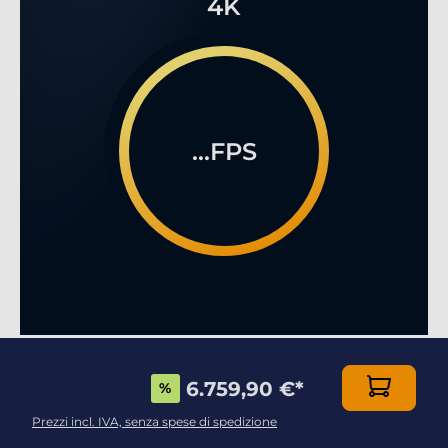
4K
...FPS
IL MULTIPLAYER GAMING ONLINE COME NON
6.759,90 €
*
%
AVETE MAI VISTO!
Prezzi incl. IVA, senza spese di spedizione