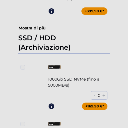
+399,90 €*
Mostra di più
SSD / HDD
(Archiviazione)
1000Gb SSD NVMe (fino a
5000MB/s)
-
+
0
+169,90 €*