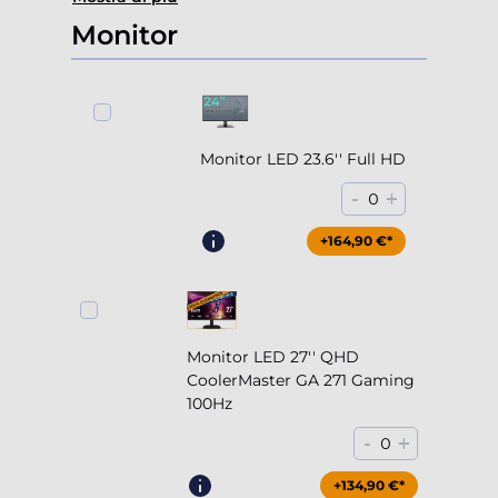
Monitor
Monitor LED 23.6'' Full HD
-
+
0
+164,90 €*
Monitor LED 27'' QHD
CoolerMaster GA 271 Gaming
100Hz
-
+
0
+204,90 €*
+134,90 €*