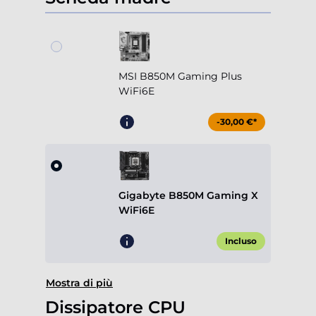
MSI B850M Gaming Plus
WiFi6E
-30,00 €*
Gigabyte B850M Gaming X
WiFi6E
Incluso
Mostra di più
Dissipatore CPU