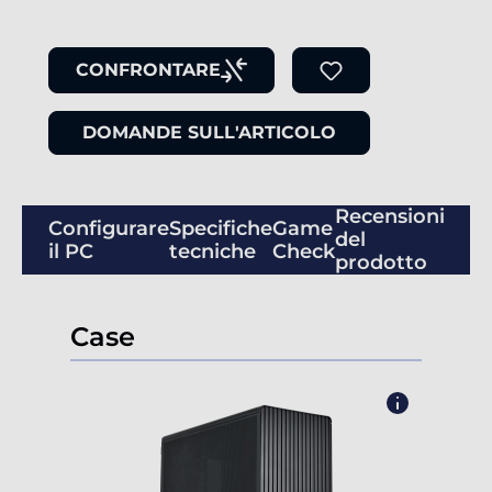
CONFRONTARE
DOMANDE SULL'ARTICOLO
Recensioni
Configurare
Specifiche
Game
del
il PC
tecniche
Check
prodotto
Case