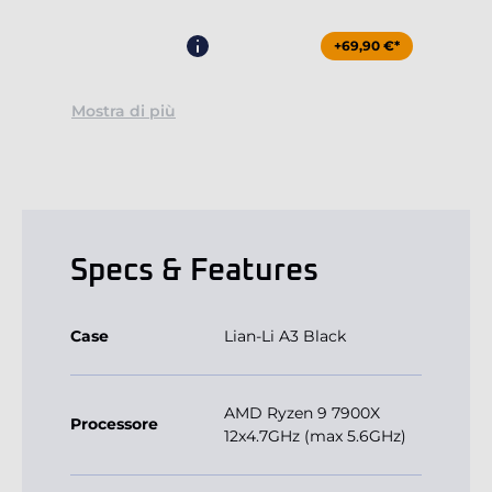
+69,90 €*
Mostra di più
Specs & Features
Case
Lian-Li A3 Black
AMD Ryzen 9 7900X
Processore
12x4.7GHz (max 5.6GHz)