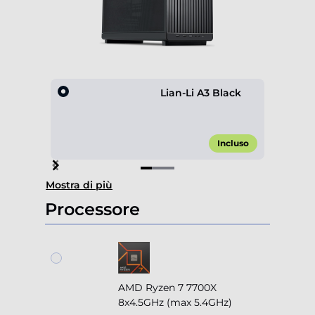
Lian-Li A3 Black
Incluso
Item
Mostra di più
1
of
Processore
3
AMD Ryzen 7 7700X
8x4.5GHz (max 5.4GHz)