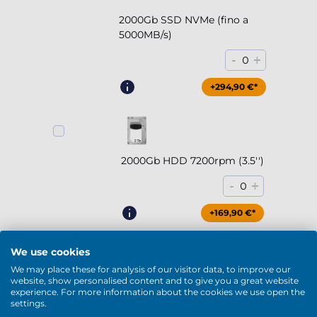
2000Gb SSD NVMe (fino a
5000MB/s)
-
+
0
+294,90 €*
2000Gb HDD 7200rpm (3.5'')
-
+
0
+169,90 €*
We use cookies
We may place these for analysis of our visitor data, to improve our
website, show personalised content and to give you a great website
4000Gb HDD 7200rpm (3.5'')
experience. For more information about the cookies we use open the
settings.
-
+
0