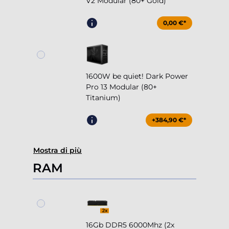
V2 Modular (80+ Gold)
0,00 €*
1600W be quiet! Dark Power
Pro 13 Modular (80+
Titanium)
+384,90 €*
Mostra di più
RAM
16Gb DDR5 6000Mhz (2x