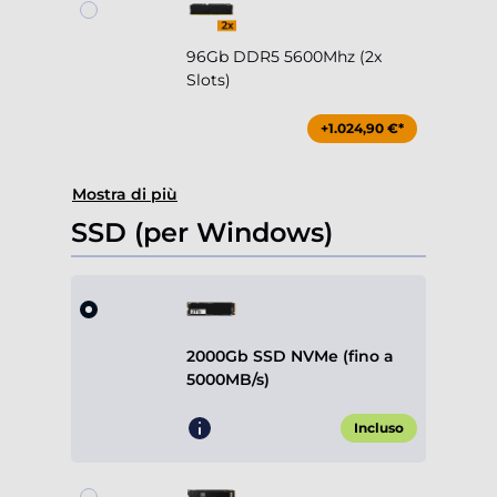
96Gb DDR5 5600Mhz (2x
Slots)
+1.024,90 €*
Mostra di più
SSD (per Windows)
2000Gb SSD NVMe (fino a
5000MB/s)
Incluso