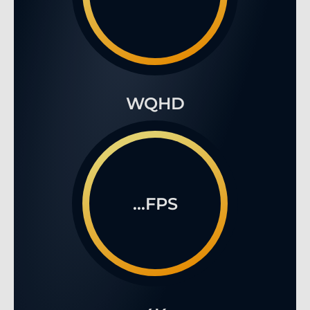
WQHD
...FPS