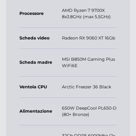
AMD Ryzen 7 9700X
Processore
8x3.8GHz (max 5.5GHz)
Scheda video
Radeon RX 9060 XT 16Gb
MSI B850M Gaming Plus
Scheda madre
WiFi6E
Ventola CPU
Arctic Freezer 36 Black
650W DeepCool PL650-D
Alimentazione
(80+ Bronze)
32Gb DDR5 6000Mhz (2x