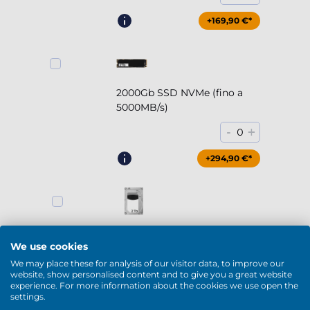
+169,90 €*
2000Gb SSD NVMe (fino a
5000MB/s)
-
+
0
+294,90 €*
2000Gb HDD 7200rpm (3.5'')
We use cookies
-
+
0
We may place these for analysis of our visitor data, to improve our
website, show personalised content and to give you a great website
+169,90 €*
experience. For more information about the cookies we use open the
settings.