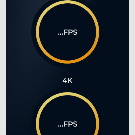
...FPS
4K
...FPS