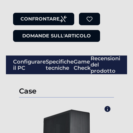
CONFRONTARE
DOMANDE SULL'ARTICOLO
Recensioni
Configurare
Specifiche
Game
del
il PC
tecniche
Check
prodotto
Case