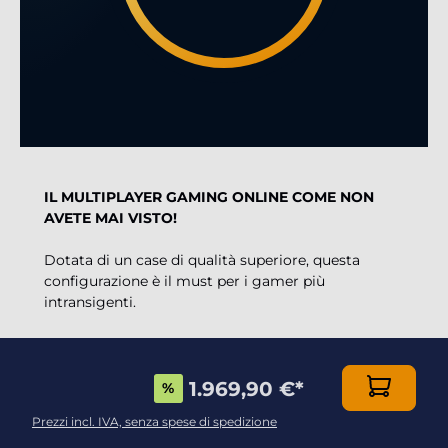
IL MULTIPLAYER GAMING ONLINE COME NON
AVETE MAI VISTO!
Dotata di un case di qualità superiore, questa
configurazione è il must per i gamer più
intransigenti.
Combinando DirectX 12 con la scheda grafica
Radeon RX 9060 XT 16Gb
, uno dei modelli più
1.969,90 €
*
veloci sul mercato, e sfruttando la
fenomenale
%
potenza 3D del processore AMD Ryzen 7 9700X
Prezzi incl. IVA, senza spese di spedizione
8x 3.8Ghz (max 5.5Ghz)
, potrete giocare a