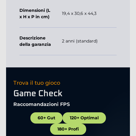
Dimensioni (L
19,4 x 30,6 x 44,3
x H x P in cm)
Descrizione
2 anni (standard)
della garanzia
Trova il tuo gioco
Game Check
Raccomandazioni FPS
60+ Gut
120+ Optimal
180+ Profi