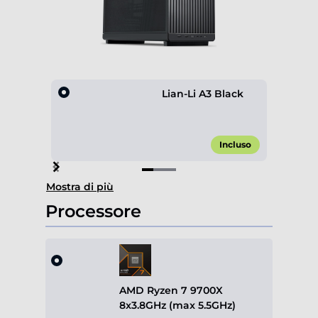
Lian-Li A3 Black
Incluso
Item
Mostra di più
1
of
Processore
3
AMD Ryzen 7 9700X
8x3.8GHz (max 5.5GHz)