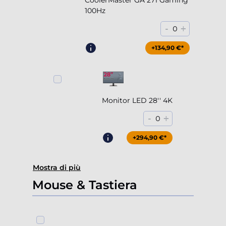
CoolerMaster GA 271 Gaming
100Hz
-
+
0
+204,90 €*
+134,90 €*
Monitor LED 28'' 4K
-
+
0
+294,90 €*
Mostra di più
Mouse & Tastiera