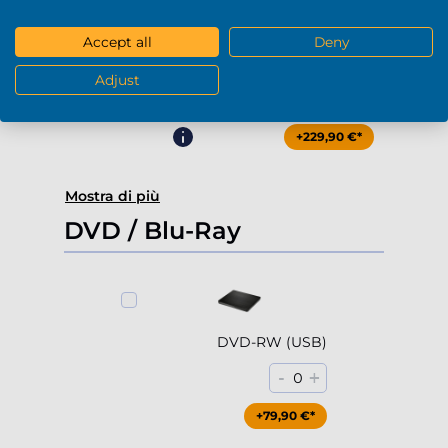
Accept all
Deny
4000Gb HDD 7200rpm (3.5'')
Adjust
-
+
0
+229,90 €*
Mostra di più
DVD / Blu-Ray
DVD-RW (USB)
-
+
0
+79,90 €*