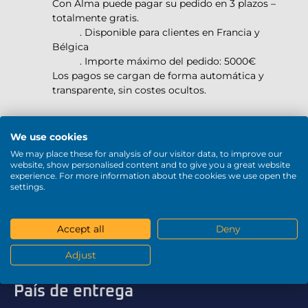
Con Alma puede pagar su pedido en 3 plazos –
totalmente gratis.
. Disponible para clientes en Francia y
Bélgica
. Importe máximo del pedido: 5000€
Los pagos se cargan de forma automática y
transparente, sin costes ocultos.
Klarna - Pago a plazos 6x, 12x, 24x, 36x
We use cookies
Con Klarna puede pagar su pedido de forma
flexible.
We may place these for analysis of our visitor data, to improve our
website, show personalised content and to give you a great website
. Pago a 30 días, sin coste
experience. For more information about the cookies we use open the
. Pago a plazos: 6, 12, 24 o 36 meses
settings.
Este servicio está disponible únicamente para
clientes en Alemania, Austria, España e Italia.
El importe máximo del pedido es de 4000€.
Accept all
Deny
Adjust
País de entrega