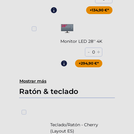
+204,90 €*
+134,90 €*
Monitor LED 28'' 4K
-
+
0
+294,90 €*
Mostrar más
Ratón & teclado
Teclado/Ratón - Cherry
(Layout ES)