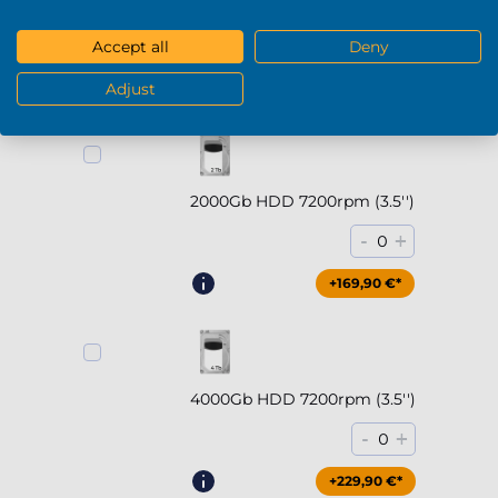
5000MB/s)
-
+
0
Accept all
Deny
+294,90 €*
Adjust
2000Gb HDD 7200rpm (3.5'')
-
+
0
+169,90 €*
4000Gb HDD 7200rpm (3.5'')
-
+
0
+229,90 €*