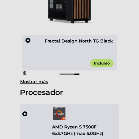
ox 600
Fractal Design North TG Black
,00 €*
Incluido
Item
Mostrar más
4
of
Procesador
4
AMD Ryzen 5 7500F
6x3.7GHz (max 5.0GHz)