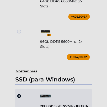
64Gb DDR5 6000Mhz (2x
Slots)
+474,90 €*
96Gb DDR5 5600Mhz (2x
Slots)
+1024,90 €*
Mostrar más
SSD (para Windows)
2000Gb SSD NVMe - KIOXIA