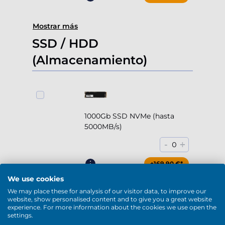
Mostrar más
SSD / HDD
(Almacenamiento)
1000Gb SSD NVMe (hasta
5000MB/s)
-
+
0
+169,90 €*
We use cookies
We may place these for analysis of our visitor data, to improve our
website, show personalised content and to give you a great website
experience. For more information about the cookies we use open the
settings.
2000Gb SSD NVMe (hasta