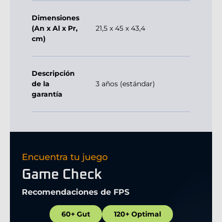
Dimensiones
(An x Al x Pr,
21,5 x 45 x 43,4
cm)
Descripción
de la
3 años (estándar)
garantía
Encuentra tu juego
Game Check
Recomendaciones de FPS
60+ Gut
120+ Optimal