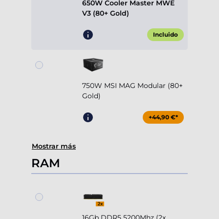
650W Cooler Master MWE
V3 (80+ Gold)
Incluido
750W MSI MAG Modular (80+
Gold)
+44,90 €*
Mostrar más
RAM
16Gb DDR5 5200Mhz (2x