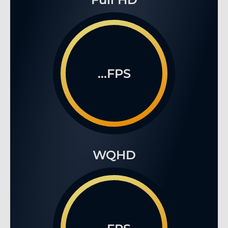
...FPS
WQHD