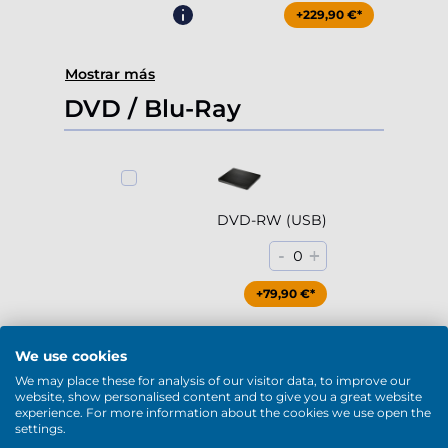
+229,90 €*
Mostrar más
DVD / Blu-Ray
DVD-RW (USB)
-
+
0
+79,90 €*
We use cookies
We may place these for analysis of our visitor data, to improve our
website, show personalised content and to give you a great website
Blu-Ray / DVD-RW (USB)
experience. For more information about the cookies we use open the
settings.
-
+
0