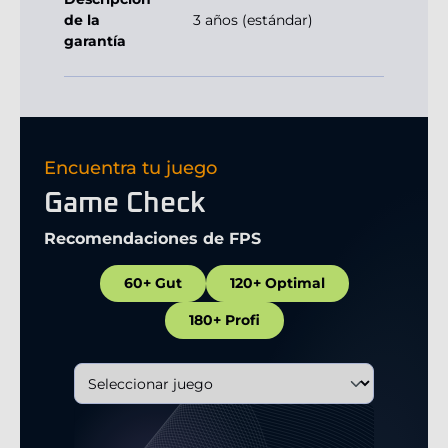
de la
3 años (estándar)
garantía
Encuentra tu juego
Game Check
Recomendaciones de FPS
60+ Gut
120+ Optimal
180+ Profi