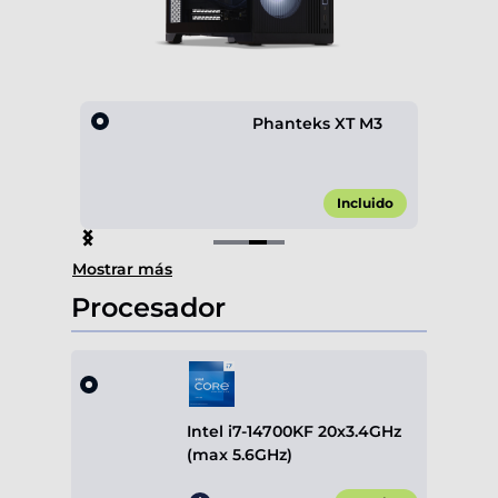
301
Phanteks XT M3
,00 €*
Incluido
Item
Mostrar más
3
of
Procesador
4
Intel i7-14700KF 20x3.4GHz
(max 5.6GHz)