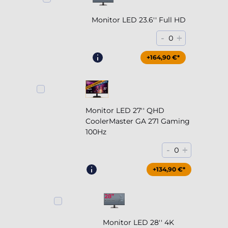
Monitor LED 23.6'' Full HD
-
+
0
+164,90 €*
Monitor LED 27'' QHD
CoolerMaster GA 271 Gaming
100Hz
-
+
0
+204,90 €*
+134,90 €*
Monitor LED 28'' 4K