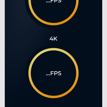
...FPS
4K
...FPS