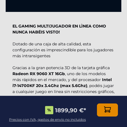
EL GAMING MULTIJUGADOR EN LÌNEA COMO
NUNCA HABÉIS VISTO!
Dotado de una caja de alta calidad, esta
configuración es imprescindible para los jugadores
más intransigentes
Gracias a la gran potencia 3D de la tarjeta gráfica
Radeon RX 9060 XT 16Gb
, uno de los modelos
más rápidos en el mercado, y del procesador
Intel
i7-14700KF 20x 3.4Ghz (max 5.6Ghz)
, podéis jugar
a cualquier juego en línea sin restricciones gráficos,
con fluidez y efectos 3D impresionantes!
Gracias al eficaz rendimiento de la
fuente de
1899,90 €
*
alimentación certificada 80+
y de los otros
%
componentes, esta máquina le asegurará una
Precios con IVA, gastos de envío no incluidos
longevidad excelente y la posibilidad de