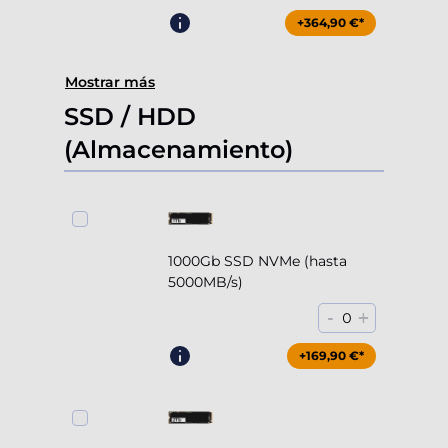
+364,90 €*
Mostrar más
SSD / HDD
(Almacenamiento)
1000Gb SSD NVMe (hasta
5000MB/s)
-
+
0
+169,90 €*