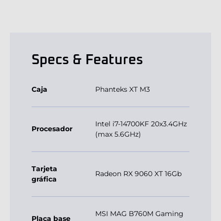
Specs & Features
Caja
Phanteks XT M3
Intel i7-14700KF 20x3.4GHz
Procesador
(max 5.6GHz)
Tarjeta
Radeon RX 9060 XT 16Gb
gráfica
MSI MAG B760M Gaming
Placa base