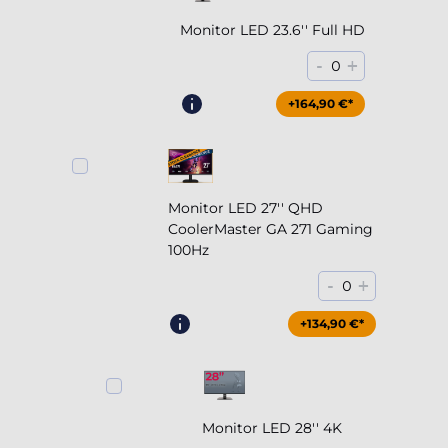
Monitor LED 23.6'' Full HD
-
+
0
+164,90 €*
Monitor LED 27'' QHD
CoolerMaster GA 271 Gaming
100Hz
-
+
0
+204,90 €*
+134,90 €*
Monitor LED 28'' 4K