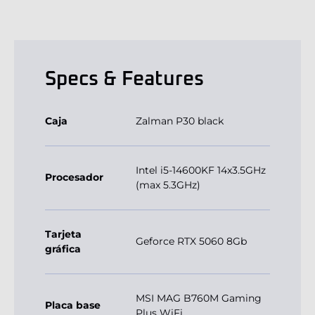
Specs & Features
Caja
Zalman P30 black
Intel i5-14600KF 14x3.5GHz
Procesador
(max 5.3GHz)
Tarjeta
Geforce RTX 5060 8Gb
gráfica
MSI MAG B760M Gaming
Placa base
Plus WiFi