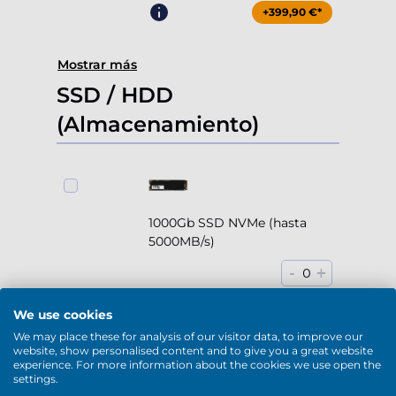
+399,90 €*
Mostrar más
SSD / HDD
(Almacenamiento)
1000Gb SSD NVMe (hasta
5000MB/s)
-
+
0
+169,90 €*
We use cookies
We may place these for analysis of our visitor data, to improve our
website, show personalised content and to give you a great website
experience. For more information about the cookies we use open the
settings.