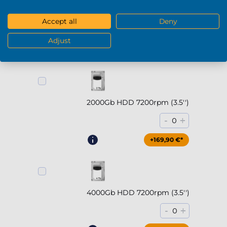
2000Gb SSD NVMe (hasta
5000MB/s)
Accept all
Deny
-
+
0
Adjust
+294,90 €*
2000Gb HDD 7200rpm (3.5'')
-
+
0
+169,90 €*
4000Gb HDD 7200rpm (3.5'')
-
+
0