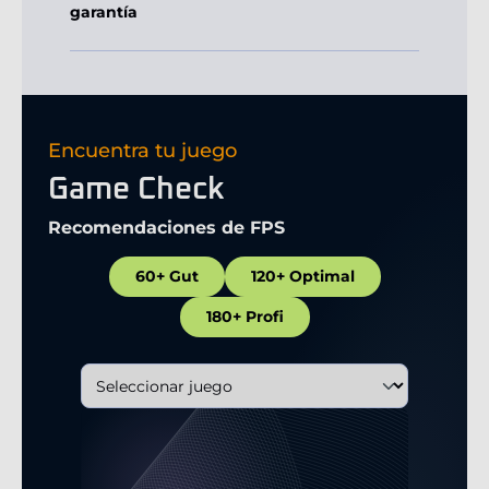
garantía
Encuentra tu juego
Game Check
Recomendaciones de FPS
60+ Gut
120+ Optimal
180+ Profi