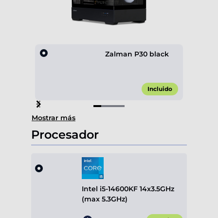
Zalman P30 black
Incluido
Item
Mostrar más
1
of
Procesador
4
Intel i5-14600KF 14x3.5GHz
(max 5.3GHz)