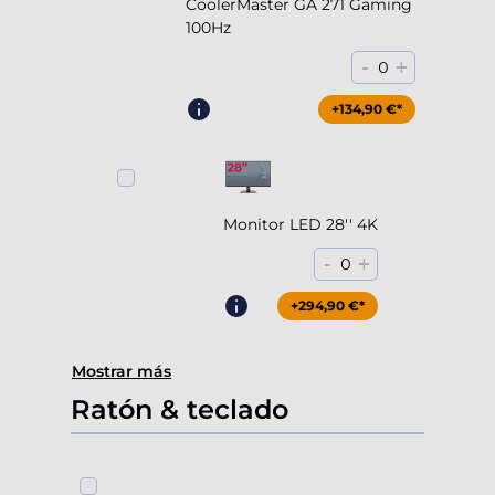
CoolerMaster GA 271 Gaming
100Hz
-
+
0
+204,90 €*
+134,90 €*
Monitor LED 28'' 4K
-
+
0
+294,90 €*
Mostrar más
Ratón & teclado