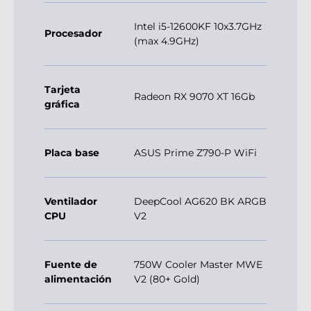
Intel i5-12600KF 10x3.7GHz
Procesador
(max 4.9GHz)
Tarjeta
Radeon RX 9070 XT 16Gb
gráfica
Placa base
ASUS Prime Z790-P WiFi
Ventilador
DeepCool AG620 BK ARGB
CPU
V2
Fuente de
750W Cooler Master MWE
alimentación
V2 (80+ Gold)