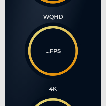
WQHD
...FPS
4K