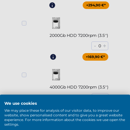
+294,90 €*
2000Gb HDD 7200rpm (3.5'')
-
+
0
+169,90 €*
4000Gb HDD 7200rpm (3.5'')
-
+
0
We use cookies
+229,90 €*
We may place these for analysis of our visitor data, to improve our
website, show personalised content and to give you a great website
experience. For more information about the cookies we use open the
settings.
Mostrar más