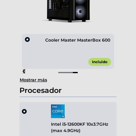
D600
Cooler Master MasterBox 600
,00 €*
Incluido
Item
Mostrar más
4
of
Procesador
4
Intel i5-12600KF 10x3.7GHz
(max 4.9GHz)