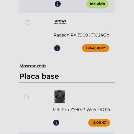
Incluido
Radeon RX 7900 XTX 24Gb
+264,90 €*
Mostrar más
Placa base
MSI Pro Z790-P WiFi DDR5
-5,00 €*