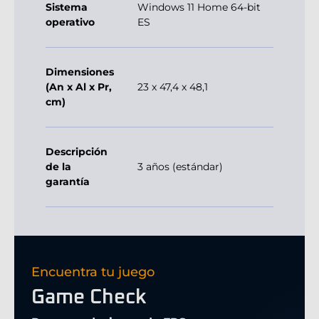
Sistema
Windows 11 Home 64-bit
operativo
ES
Dimensiones
(An x Al x Pr,
23 x 47,4 x 48,1
cm)
Descripción
de la
3 años (estándar)
garantía
Encuentra tu juego
Game Check