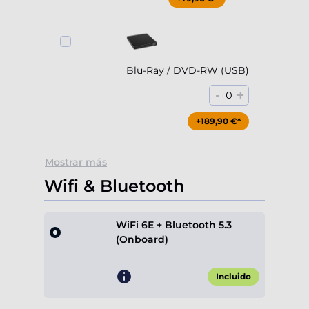
Blu-Ray / DVD-RW (USB)
-
+
0
+189,90 €*
Mostrar más
Wifi & Bluetooth
WiFi 6E + Bluetooth 5.3
(Onboard)
Incluido