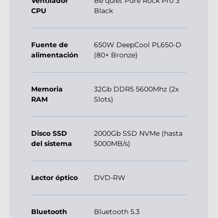
Ventilador
Be quiet Pure Rock Pro 3
CPU
Black
Fuente de
650W DeepCool PL650-D
alimentación
(80+ Bronze)
Memoria
32Gb DDR5 5600Mhz (2x
RAM
Slots)
Disco SSD
2000Gb SSD NVMe (hasta
del sistema
5000MB/s)
Lector óptico
DVD-RW
Bluetooth
Bluetooth 5.3