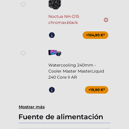
Noctua NH-D15
chromax.black
+104,90 €*
Watercooling 240mm -
Cooler Master MasterLiquid
240 Core II AR
+19,90 €*
Mostrar más
Fuente de alimentación