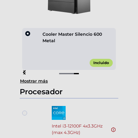
lack
Cooler Master Silencio 600
Metal
,90 €*
Incluido
Item
Mostrar más
4
of
Procesador
4
Intel i3-12100F 4x3.3GHz
(max 4.3GHz)