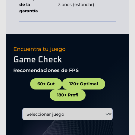
de la
3 años (estándar)
garantía
Encuentra tu juego
Game Check
Recomendaciones de FPS
60+ Gut
120+ Optimal
180+ Profi