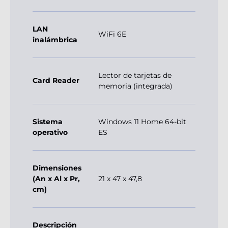
LAN
WiFi 6E
inalámbrica
Lector de tarjetas de
Card Reader
memoria (integrada)
Sistema
Windows 11 Home 64-bit
operativo
ES
Dimensiones
(An x Al x Pr,
21 x 47 x 47,8
cm)
Descripción