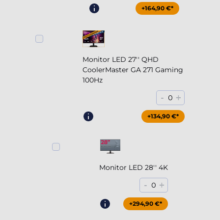
+164,90 €*
Monitor LED 27'' QHD
CoolerMaster GA 271 Gaming
100Hz
-
+
0
+204,90 €*
+134,90 €*
Monitor LED 28'' 4K
-
+
0
+294,90 €*