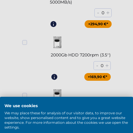
5000MB/s)
-
+
0
+294,90 €*
2000Gb HDD 7200rpm (3.5'')
-
+
0
+169,90 €*
We use cookies
4000Gb HDD 7200rpm (3.5'')
We may place these for analysis of our visitor data, to improve our
-
+
website, show personalised content and to give you a great website
0
experience. For more information about the cookies we use open the
settings.
+229,90 €*