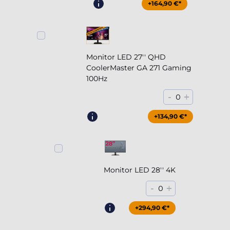
+164,90 €*
Monitor LED 27'' QHD
CoolerMaster GA 271 Gaming
100Hz
-
+
0
+204,90 €*
+134,90 €*
Monitor LED 28'' 4K
-
+
0
+294,90 €*