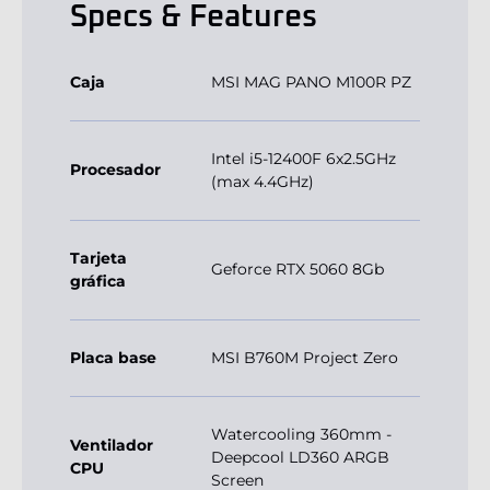
Specs & Features
Caja
MSI MAG PANO M100R PZ
Intel i5-12400F 6x2.5GHz
Procesador
(max 4.4GHz)
Tarjeta
Geforce RTX 5060 8Gb
gráfica
Placa base
MSI B760M Project Zero
Watercooling 360mm -
Ventilador
Deepcool LD360 ARGB
CPU
Screen