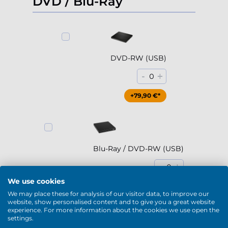
DVD / Blu-Ray
DVD-RW (USB)
-
+
0
+79,90 €*
Blu-Ray / DVD-RW (USB)
-
+
0
We use cookies
+189,90 €*
We may place these for analysis of our visitor data, to improve our
website, show personalised content and to give you a great website
experience. For more information about the cookies we use open the
Mostrar más
settings.