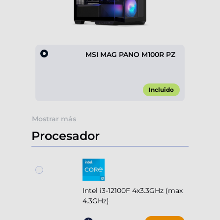
MSI MAG PANO M100R PZ
Incluido
Item
Mostrar más
1
of
Procesador
1
Intel i3-12100F 4x3.3GHz (max
4.3GHz)