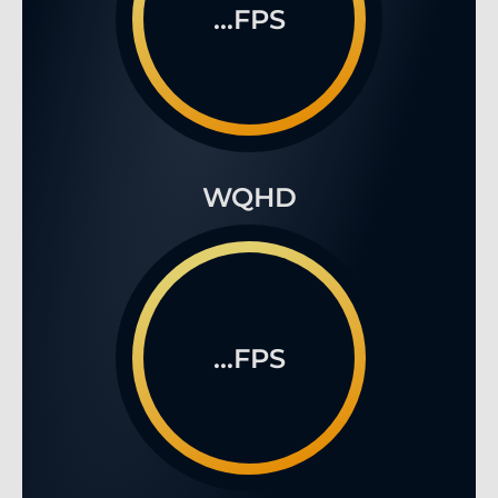
...FPS
WQHD
...FPS