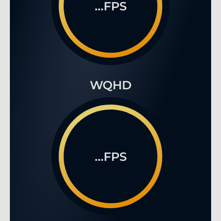
...FPS
WQHD
...FPS