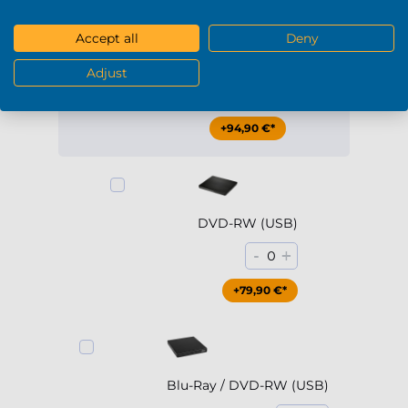
Accept all
Deny
DVD-RW
Adjust
-
+
1
+94,90 €*
DVD-RW (USB)
-
+
0
+79,90 €*
Blu-Ray / DVD-RW (USB)