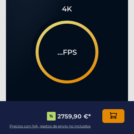
4K
...FPS
2759,90 €
*
%
EL GAMING MULTIJUGADOR EN LÌNEA COMO
Precios con IVA, gastos de envío no incluidos
NUNCA HABÉIS VISTO!