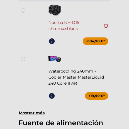
Noctua NH-D15
chromax.black
+104,90 €*
Watercooling 240mm -
Cooler Master MasterLiquid
240 Core II AR
+19,90 €*
Mostrar más
Fuente de alimentación