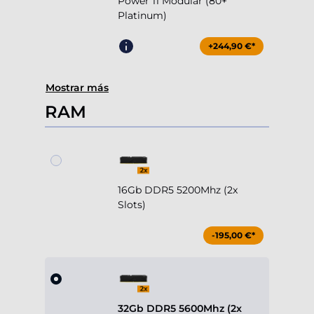
Power 11 Modular (80+
Platinum)
+244,90 €*
Mostrar más
RAM
16Gb DDR5 5200Mhz (2x
Slots)
-195,00 €*
32Gb DDR5 5600Mhz (2x