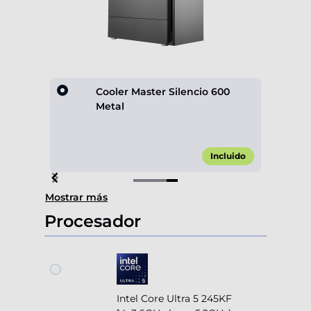
lack
Cooler Master Silencio 600
Metal
,90 €*
Incluido
Item
Mostrar más
4
of
Procesador
4
Intel Core Ultra 5 245KF