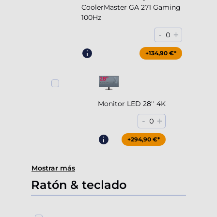
CoolerMaster GA 271 Gaming
100Hz
-
+
0
+204,90 €*
+134,90 €*
Monitor LED 28'' 4K
-
+
0
+294,90 €*
Mostrar más
Ratón & teclado