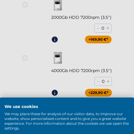
2000Gb HDD 7200rpm (3.5'')
-
+
0
+169,90 €*
4000Gb HDD 7200rpm (3.5'')
-
+
0
+229,90 €*
We use cookies
Mostrar más
We may place these for analysis of our visitor data, to improve our
website, show personalised content and to give you a great website
DVD / Blu-Ray
experience. For more information about the cookies we use open the
settings.