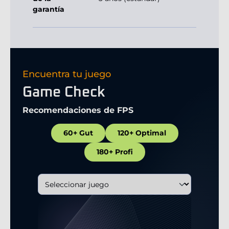
garantía
Encuentra tu juego
Game Check
Recomendaciones de FPS
60+ Gut
120+ Optimal
180+ Profi