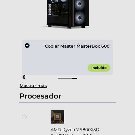
D600
Cooler Master MasterBox 600
,00 €*
Incluido
Item
Mostrar más
4
of
Procesador
4
AMD Ryzen 7 9800X3D