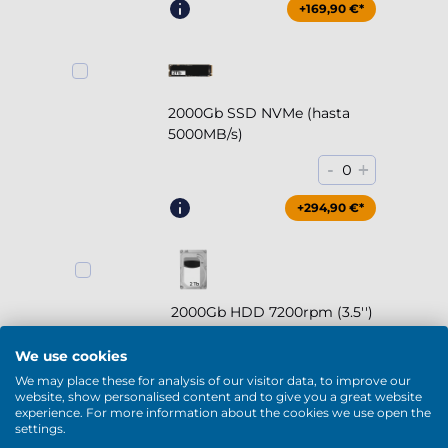
+169,90 €*
2000Gb SSD NVMe (hasta
5000MB/s)
-
+
0
+294,90 €*
2000Gb HDD 7200rpm (3.5'')
-
+
0
We use cookies
We may place these for analysis of our visitor data, to improve our
+169,90 €*
website, show personalised content and to give you a great website
experience. For more information about the cookies we use open the
settings.