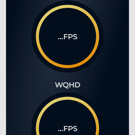
...FPS
WQHD
...FPS