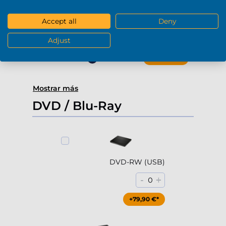
4000Gb HDD 7200rpm (3.5'')
Accept all
Deny
-
+
0
Adjust
+229,90 €*
Mostrar más
DVD / Blu-Ray
DVD-RW (USB)
-
+
0
+79,90 €*