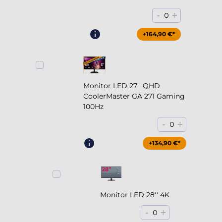
-
+
0
+164,90 €*
Monitor LED 27'' QHD
CoolerMaster GA 271 Gaming
100Hz
-
+
0
+204,90 €*
+134,90 €*
Monitor LED 28'' 4K
-
+
0