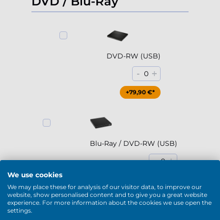
DVD / Blu-Ray
DVD-RW (USB)
-
+
0
+79,90 €*
Blu-Ray / DVD-RW (USB)
-
+
0
We use cookies
+189,90 €*
We may place these for analysis of our visitor data, to improve our
website, show personalised content and to give you a great website
experience. For more information about the cookies we use open the
Mostrar más
settings.