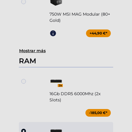
750W MSI MAG Modular (80+
Gold)
+44,90 €*
Mostrar más
RAM
16Gb DDR5 6000Mhz (2x
Slots)
-185,00 €*