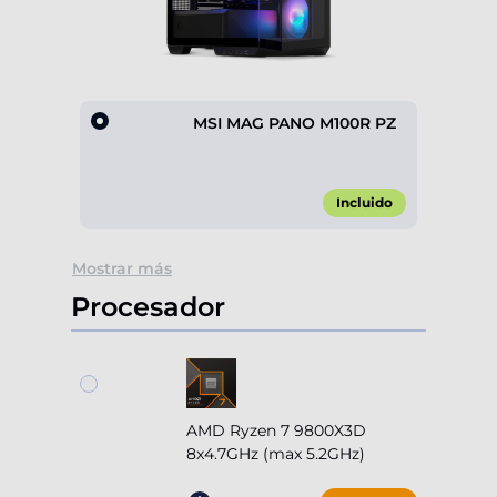
MSI MAG PANO M100R PZ
Incluido
Item
Mostrar más
1
of
Procesador
1
AMD Ryzen 7 9800X3D
8x4.7GHz (max 5.2GHz)