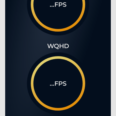
...FPS
WQHD
...FPS