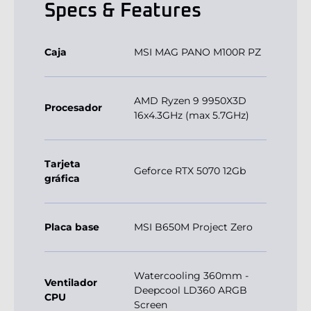
Specs & Features
Caja
MSI MAG PANO M100R PZ
AMD Ryzen 9 9950X3D
Procesador
16x4.3GHz (max 5.7GHz)
Tarjeta
Geforce RTX 5070 12Gb
gráfica
Placa base
MSI B650M Project Zero
Watercooling 360mm -
Ventilador
Deepcool LD360 ARGB
CPU
Screen