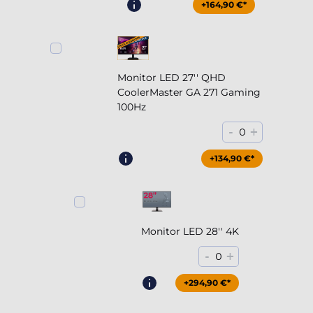
+164,90 €*
Monitor LED 27'' QHD
CoolerMaster GA 271 Gaming
100Hz
-
+
0
+204,90 €*
+134,90 €*
Monitor LED 28'' 4K
-
+
0
+294,90 €*