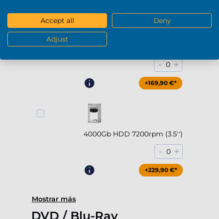
Accept all
Deny
Adjust
2000Gb HDD 7200rpm (3.5'')
-
+
0
+169,90 €*
4000Gb HDD 7200rpm (3.5'')
-
+
0
+229,90 €*
Mostrar más
DVD / Blu-Ray