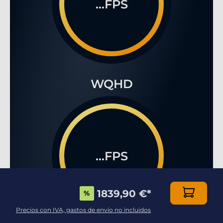
...FPS
WQHD
...FPS
1839,90 €
*
%
Precios con IVA, gastos de envío no incluidos