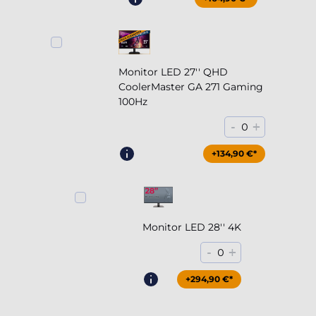
Monitor LED 27'' QHD
CoolerMaster GA 271 Gaming
100Hz
-
+
0
+204,90 €*
+134,90 €*
Monitor LED 28'' 4K
-
+
0
+294,90 €*