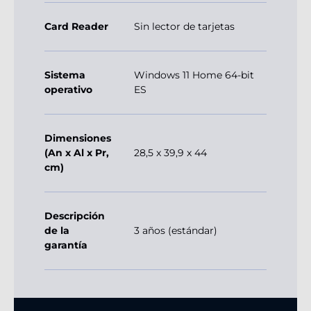
Card Reader
Sin lector de tarjetas
Sistema
Windows 11 Home 64-bit
operativo
ES
Dimensiones
(An x Al x Pr,
28,5 x 39,9 x 44
cm)
Descripción
de la
3 años (estándar)
garantía