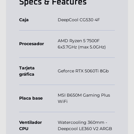
Specs & Features
Caja
DeepCool CG530 4F
AMD Ryzen 5 7500F
Procesador
6x3.7GHz (max 5.0GHz)
Tarjeta
Geforce RTX 5060Ti 8Gb
gráfica
MSI B650M Gaming Plus
Placa base
WiFi
Ventilador
Watercooling 360mm -
CPU
Deepcool LE360 V2 ARGB