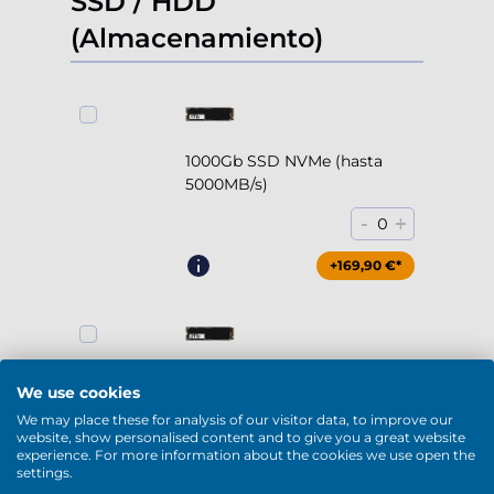
SSD / HDD
(Almacenamiento)
1000Gb SSD NVMe (hasta
5000MB/s)
-
+
0
+169,90 €*
2000Gb SSD NVMe (hasta
We use cookies
5000MB/s)
We may place these for analysis of our visitor data, to improve our
website, show personalised content and to give you a great website
-
+
0
experience. For more information about the cookies we use open the
settings.
+294,90 €*