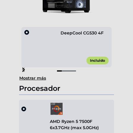
DeepCool CG530 4F
Incluido
Item
Mostrar más
1
of
Procesador
4
AMD Ryzen 5 7500F
6x3.7GHz (max 5.0GHz)