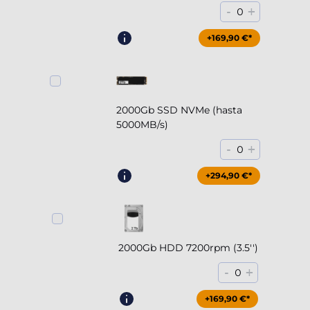
-
+
0
+169,90 €*
2000Gb SSD NVMe (hasta
5000MB/s)
-
+
0
+294,90 €*
2000Gb HDD 7200rpm (3.5'')
-
+
0
+169,90 €*