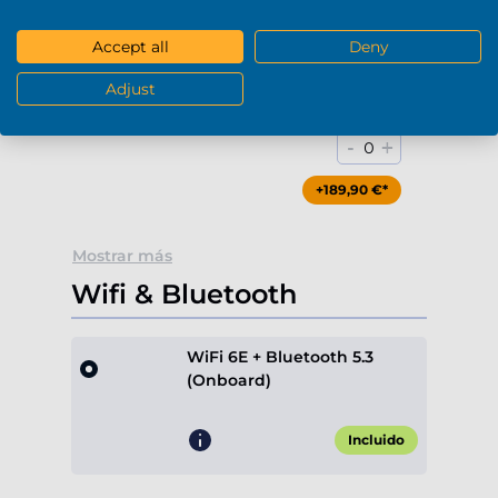
Accept all
Deny
Adjust
Blu-Ray / DVD-RW (USB)
-
+
0
+189,90 €*
Mostrar más
Wifi & Bluetooth
WiFi 6E + Bluetooth 5.3
(Onboard)
Incluido