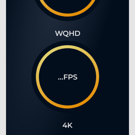
WQHD
...FPS
4K