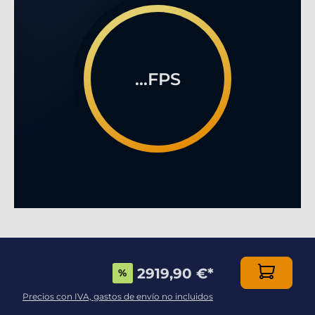
...FPS
EL GAMING MULTIJUGADOR EN LÌNEA COMO
NUNCA HABÉIS VISTO!
2919,90 €
*
%
Dotado de una caja de alta calidad, esta
Precios con IVA, gastos de envío no incluidos
configuración es imprescindible para los jugadores