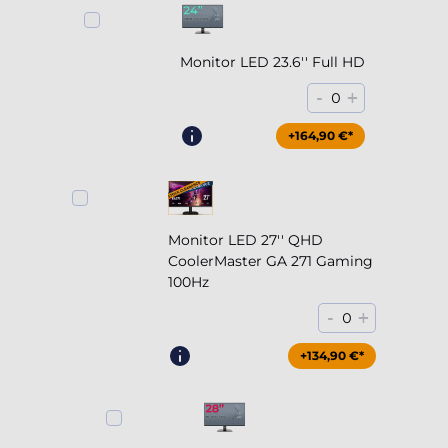
Monitor LED 23.6'' Full HD
-
+
0
+164,90 €*
Monitor LED 27'' QHD
CoolerMaster GA 271 Gaming
100Hz
-
+
0
+204,90 €*
+134,90 €*