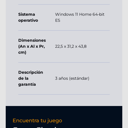
Sistema
Windows 11 Home 64-bit
operativo
ES
Dimensiones
(An x Al x Pr,
22,5 x 31,2 x 43,8
cm)
Descripción
de la
3 años (estándar)
garantía
Encuentra tu juego