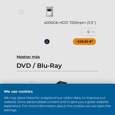
4000Gb HDD 7200rpm (3.5'')
-
+
0
+229,90 €*
Mostrar más
DVD / Blu-Ray
We use cookies
DVD-RW (USB)
We may place these for analysis of our visitor data, to improve our
website, show personalised content and to give you a great website
-
+
0
experience. For more information about the cookies we use open the
settings.
+79,90 €*