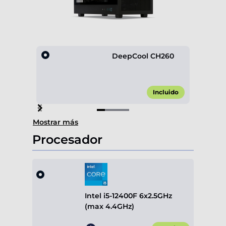
DeepCool CH260
Incluido
Item
Mostrar más
1
of
Procesador
4
Intel i5-12400F 6x2.5GHz
(max 4.4GHz)