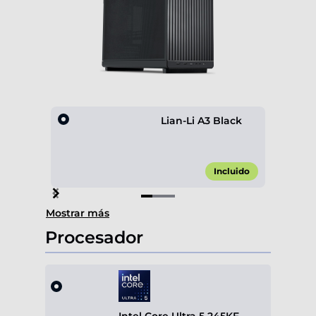
Lian-Li A3 Black
Incluido
Item
Mostrar más
1
of
Procesador
3