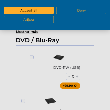
-
+
0
Accept all
Deny
+229,90 €*
Adjust
Mostrar más
DVD / Blu-Ray
DVD-RW (USB)
-
+
0
+79,90 €*