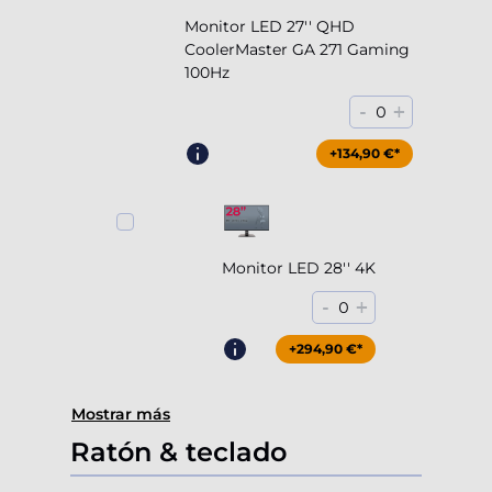
Monitor LED 27'' QHD
CoolerMaster GA 271 Gaming
100Hz
-
+
0
+204,90 €*
+134,90 €*
Monitor LED 28'' 4K
-
+
0
+294,90 €*
Mostrar más
Ratón & teclado