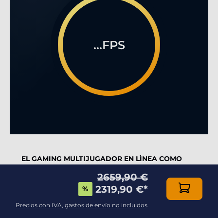
...FPS
EL GAMING MULTIJUGADOR EN LÌNEA COMO
NUNCA HABÉIS VISTO!
2659,90 €
2319,90 €
*
%
Dotado de una caja de alta calidad, esta
configuración es imprescindible para los jugadores
Precios con IVA, gastos de envío no incluidos
más intransigentes