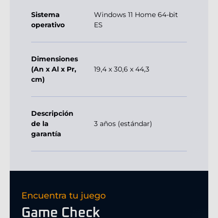
Sistema
Windows 11 Home 64-bit
operativo
ES
Dimensiones
(An x Al x Pr,
19,4 x 30,6 x 44,3
cm)
Descripción
de la
3 años (estándar)
garantía
Encuentra tu juego
Game Check