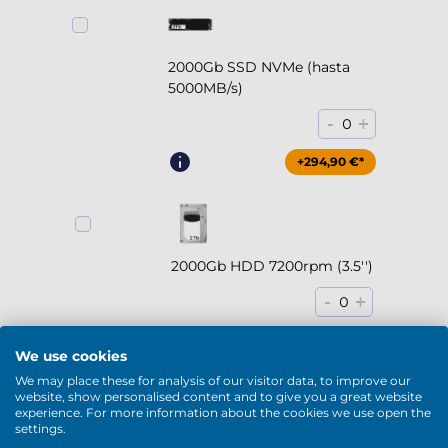
2000Gb SSD NVMe (hasta
5000MB/s)
-
+
0
+294,90 €*
2000Gb HDD 7200rpm (3.5'')
-
+
0
+169,90 €*
We use cookies
We may place these for analysis of our visitor data, to improve our
website, show personalised content and to give you a great website
experience. For more information about the cookies we use open the
settings.
4000Gb HDD 7200rpm (3.5'')