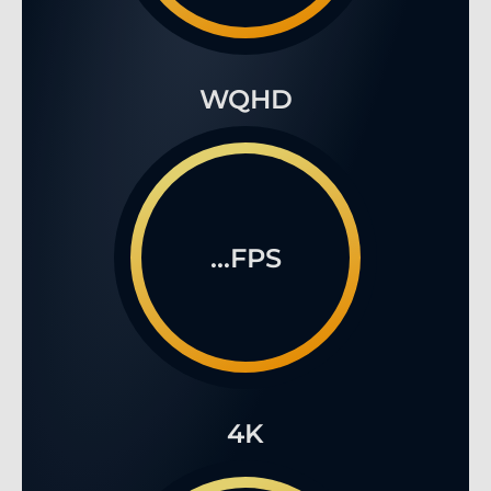
WQHD
...FPS
4K