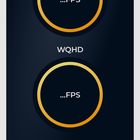
WQHD
...FPS