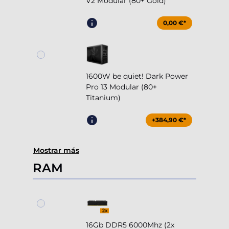
V2 Modular (80+ Gold)
0,00 €*
1600W be quiet! Dark Power
Pro 13 Modular (80+
Titanium)
+384,90 €*
Mostrar más
RAM
16Gb DDR5 6000Mhz (2x