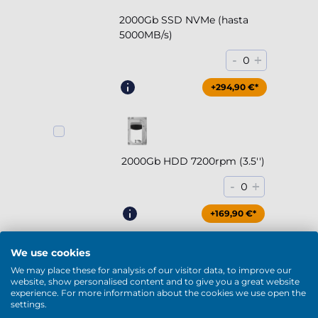
2000Gb SSD NVMe (hasta
5000MB/s)
-
+
0
+294,90 €*
2000Gb HDD 7200rpm (3.5'')
-
+
0
+169,90 €*
We use cookies
We may place these for analysis of our visitor data, to improve our
website, show personalised content and to give you a great website
4000Gb HDD 7200rpm (3.5'')
experience. For more information about the cookies we use open the
settings.
-
+
0