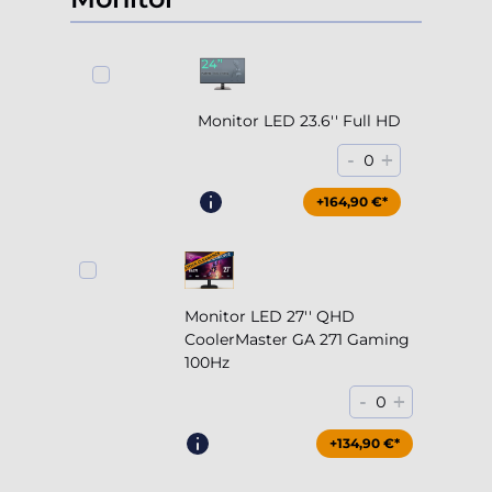
Monitor LED 23.6'' Full HD
-
+
0
+164,90 €*
Monitor LED 27'' QHD
CoolerMaster GA 271 Gaming
100Hz
-
+
0
+204,90 €*
+134,90 €*