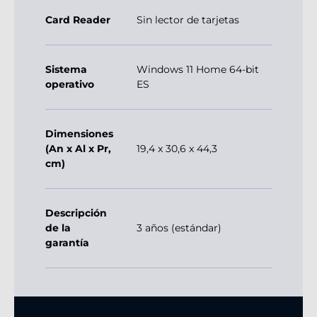
Card Reader
Sin lector de tarjetas
Sistema
Windows 11 Home 64-bit
operativo
ES
Dimensiones
(An x Al x Pr,
19,4 x 30,6 x 44,3
cm)
Descripción
de la
3 años (estándar)
garantía