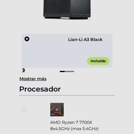
Lian-Li A3 Black
Incluido
Item
Mostrar más
1
of
Procesador
3
AMD Ryzen 7 7700X
8x4.5GHz (max 5.4GHz)