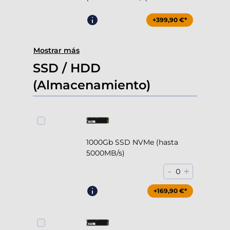
+399,90 €*
Mostrar más
SSD / HDD
(Almacenamiento)
1000Gb SSD NVMe (hasta
5000MB/s)
-
+
0
+169,90 €*