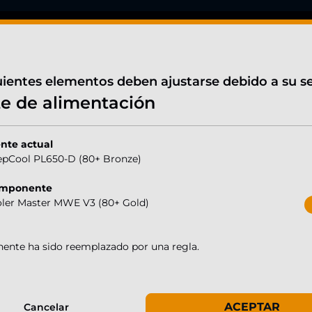
ños
Soporte reactivo & cualificado
Paga en 3
Made in Germany
CONTACTO
uientes elementos deben ajustarse debido a su se
e de alimentación
Summer Deals
orce RTX 5060
te actual
pCool PL650-D (80+ Bronze)
omponente
Gaming
er Master MWE V3 (80+ Gold)
Mini-
Ultra
ente ha sido reemplazado por una regla.
5060
ACEPTAR
Cancelar