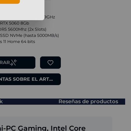
re Ultra 7 265KF 20x 3.9GHz
 RTX 5060 8Gb
R5 5600Mhz (2x Slots)
SSD NVMe (hasta 5000MB/s)
 11 Home 64 bits
RAR
TAS SOBRE EL ARTÍCULO
k
Reseñas de productos
i-PC Gaming, Intel Core