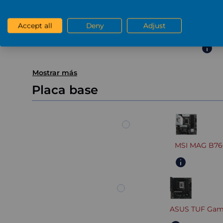
Accept all
Deny
Adjust
Gefor
Mostrar más
Placa base
MSI MAG B76
ASUS TUF Gami