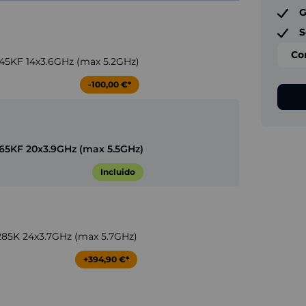
G
S
Co
 245KF 14x3.6GHz (max 5.2GHz)
-100,00 €*
 265KF 20x3.9GHz (max 5.5GHz)
Incluido
9 285K 24x3.7GHz (max 5.7GHz)
+394,90 €*