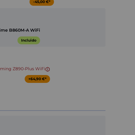
-45,00 €*
ime B860M-A WiFi
Incluido
ming Z890-Plus WiFi
+64,90 €*