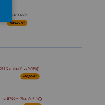
ce RTX 5070 12Gb
+514,90 €*
0M Gaming Plus WiFi
-60,00 €*
ng B760M-Plus WiFi II