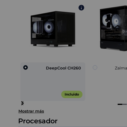
DeepCool CH260
Zalma
Incluido
Item
Mostrar más
1
of
Procesador
4