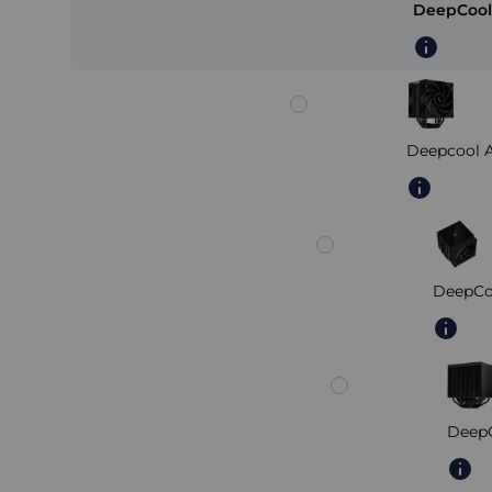
DeepCool
Deepcool A
DeepCo
DeepC