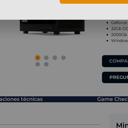
Intel Co
Geforce
32Gb DD
2000Gb 
Windows
COMPA
PREGUN
caciones técnicas
Game Chec
Min