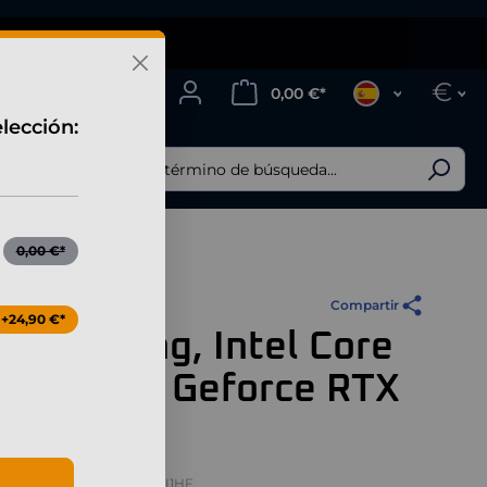
100% Eco-Energía
€
0,00 €*
lección:
0,00 €*
Compartir
+24,90 €*
PC Gaming, Intel Core
 7 265KF, Geforce RTX
(0 Reseñas)
UCCM116I2I1HF