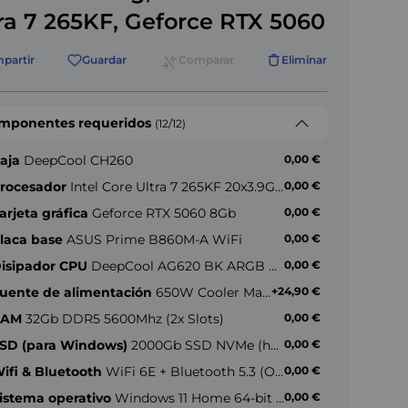
ra 7 265KF, Geforce RTX 5060
partir
Guardar
Comparar
Eliminar
mponentes requeridos
(12/12)
aja
DeepCool CH260
0,00 €
rocesador
Intel Core Ultra 7 265KF 20x3.9GHz (max 5.5GHz)
0,00 €
arjeta gráfica
Geforce RTX 5060 8Gb
0,00 €
lman P50 DS Black
laca base
ASUS Prime B860M-A WiFi
0,00 €
isipador CPU
DeepCool AG620 BK ARGB V2
0,00 €
uente de alimentación
650W Cooler Master MWE V3 (80+ Gold)
+24,90 €
+84,90 €*
RAM
32Gb DDR5 5600Mhz (2x Slots)
0,00 €
SD (para Windows)
2000Gb SSD NVMe (hasta 5000MB/s)
0,00 €
ifi & Bluetooth
WiFi 6E + Bluetooth 5.3 (Onboard)
0,00 €
istema operativo
Windows 11 Home 64-bit ES
0,00 €