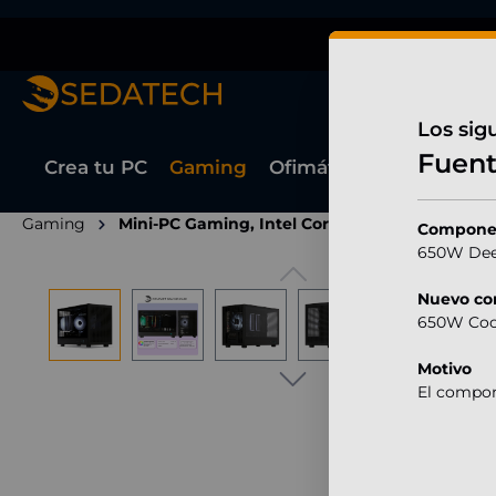
 búsqueda
Saltar a la navegación principal
Garantía de 3 a
Los sig
Fuent
Crea tu PC
Gaming
Ofimática
Profesional
Gaming
Mini-PC Gaming, Intel Core Ultra 7 265KF, Gef
Componen
650W Dee
Omitir galería de imágenes
Nuevo c
650W Cool
Motivo
El compon