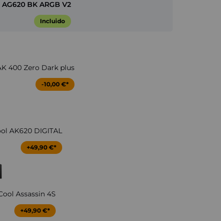
 AG620 BK ARGB V2
Incluido
K 400 Zero Dark plus
-10,00 €*
ol AK620 DIGITAL
+49,90 €*
ool Assassin 4S
+49,90 €*