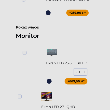
+239,90 zł*
Pokaż więcej
Monitor
Ekran LED 23.6'' Full HD
-
+
0
+669,90 zł*
Ekran LED 27'' QHD