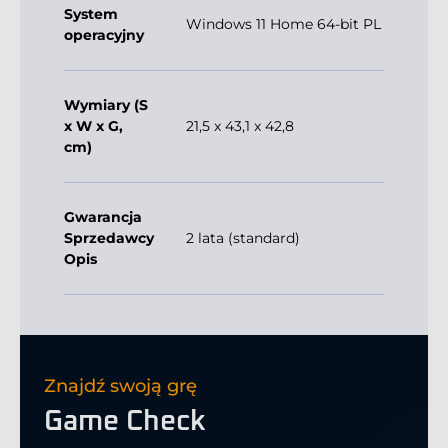
System
Windows 11 Home 64-bit PL
operacyjny
Wymiary (S
x W x G,
21,5 x 43,1 x 42,8
cm)
Gwarancja
Sprzedawcy
2 lata (standard)
Opis
Znajdź swoją grę
Game Check