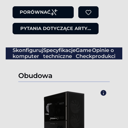
PORÓWNAĆ
PYTANIA DOTYCZĄCE ARTYKUŁU
Skonfiguruj
Specyfikacje
Game
Opinie o
komputer
techniczne
Check
produkcie
Obudowa