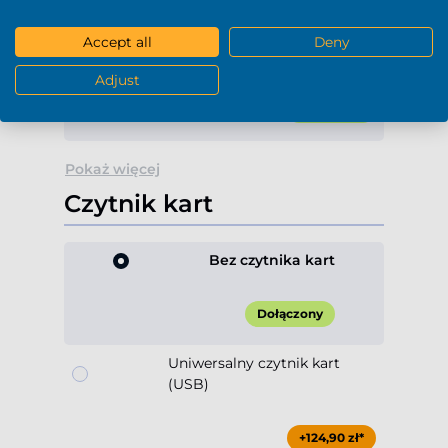
WiFi 6E + Bluetooth 5.3
Accept all
Deny
(Onboard)
Adjust
Dołączony
Pokaż więcej
Czytnik kart
Bez czytnika kart
Dołączony
Uniwersalny czytnik kart
(USB)
+124,90 zł*