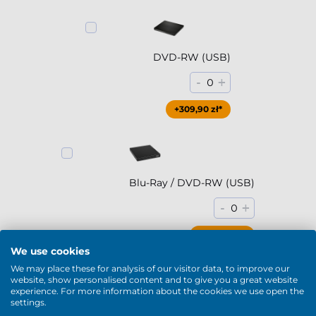
DVD-RW (USB)
-
+
0
+309,90 zł*
Blu-Ray / DVD-RW (USB)
-
+
0
+784,90 zł*
We use cookies
We may place these for analysis of our visitor data, to improve our
Pokaż więcej
website, show personalised content and to give you a great website
experience. For more information about the cookies we use open the
WiFi & Bluetooth
settings.