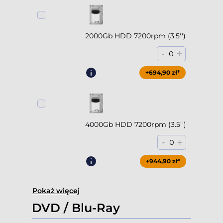
2000Gb HDD 7200rpm (3.5'')
-
+
0
+694,90 zł*
4000Gb HDD 7200rpm (3.5'')
-
+
0
+944,90 zł*
Pokaż więcej
DVD / Blu-Ray