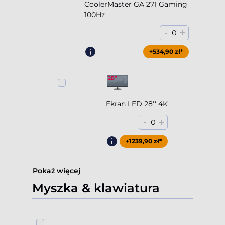
CoolerMaster GA 271 Gaming
100Hz
-
+
0
+854,90 zł*
+534,90 zł*
Ekran LED 28'' 4K
-
+
0
+1239,90 zł*
Pokaż więcej
Myszka & klawiatura