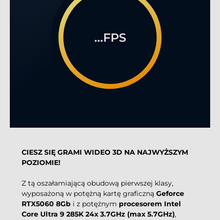
...FPS
CIESZ SIĘ GRAMI WIDEO 3D NA NAJWYŻSZYM
POZIOMIE!
Z tą oszałamiającą obudową pierwszej klasy,
wyposażoną w potężną kartę graficzną
Geforce
RTX5060 8Gb
i z potężnym
procesorem Intel
Core Ultra 9 285K 24x 3.7GHz (max 5.7GHz)
,