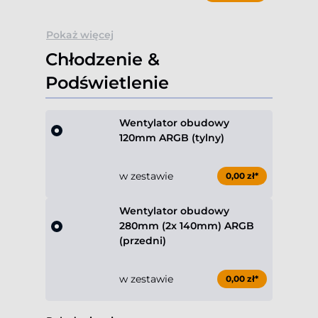
Pokaż więcej
Chłodzenie &
Podświetlenie
Wentylator obudowy
120mm ARGB (tylny)
w zestawie
0,00 zł*
Wentylator obudowy
280mm (2x 140mm) ARGB
(przedni)
w zestawie
0,00 zł*