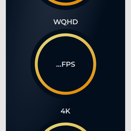
WQHD
...FPS
4K