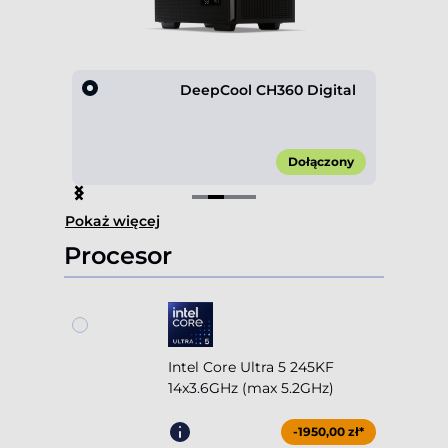
Mesh
DeepCool CH360 Digital
00 zł*
Dołączony
Item
Pokaż więcej
2
of
Procesor
4
Intel Core Ultra 5 245KF
14x3.6GHz (max 5.2GHz)
-1950,00 zł*