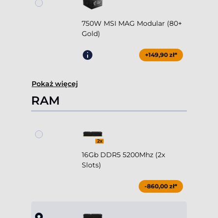
750W MSI MAG Modular (80+
Gold)
+149,90 zł*
Pokaż więcej
RAM
16Gb DDR5 5200Mhz (2x
Slots)
-860,00 zł*