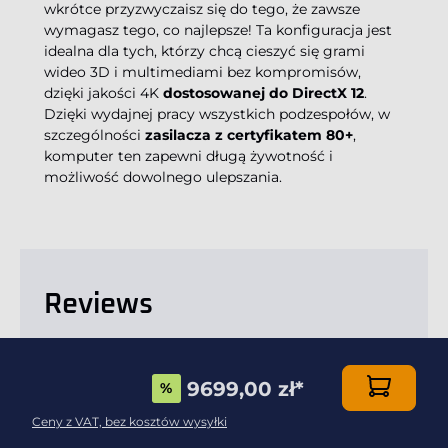
wkrótce przyzwyczaisz się do tego, że zawsze
wymagasz tego, co najlepsze! Ta konfiguracja jest
idealna dla tych, którzy chcą cieszyć się grami
wideo 3D i multimediami bez kompromisów,
dzięki jakości 4K
dostosowanej do DirectX 12
.
Dzięki wydajnej pracy wszystkich podzespołów, w
szczególności
zasilacza z certyfikatem 80+
,
komputer ten zapewni długą żywotność i
możliwość dowolnego ulepszania.
Reviews
New content loaded
NAPISZ OPINIĘ
9699,00 zł
*
%
Ceny z VAT, bez kosztów wysyłki