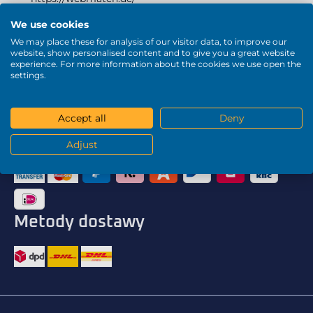
kontakt@webmatch.de
We use cookies
We may place these for analysis of our visitor data, to improve our
website, show personalised content and to give you a great website
experience. For more information about the cookies we use open the
settings.
Kraj dostawy
Accept all
Deny
Metody płatności
Adjust
Metody dostawy