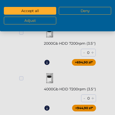
-
+
0
Accept all
Deny
+1239,90 zł*
Adjust
2000Gb HDD 7200rpm (3.5'')
-
+
0
+694,90 zł*
4000Gb HDD 7200rpm (3.5'')
-
+
0
+944,90 zł*