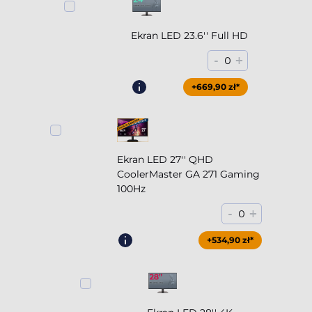
Ekran LED 23.6'' Full HD
-
+
0
+669,90 zł*
Ekran LED 27'' QHD
CoolerMaster GA 271 Gaming
100Hz
-
+
0
+854,90 zł*
+534,90 zł*