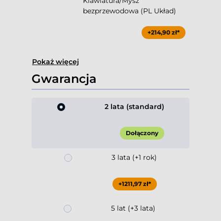
Klawiatura/Mysz
bezprzewodowa (PL Układ)
+214,90 zł*
Pokaż więcej
Gwarancja
2 lata (standard)
Dołączony
3 lata (+1 rok)
+1211,97 zł*
5 lat (+3 lata)