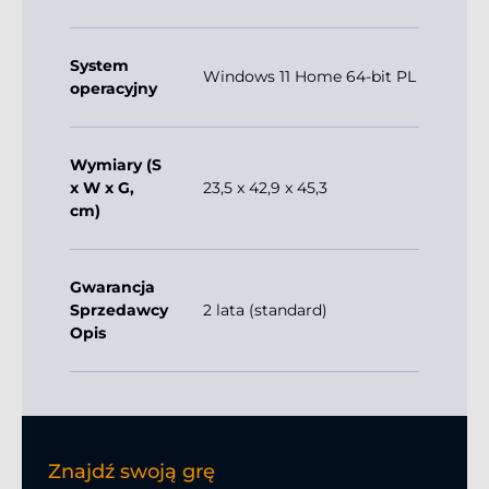
System
Windows 11 Home 64-bit PL
operacyjny
Wymiary (S
x W x G,
23,5 x 42,9 x 45,3
cm)
Gwarancja
Sprzedawcy
2 lata (standard)
Opis
Znajdź swoją grę