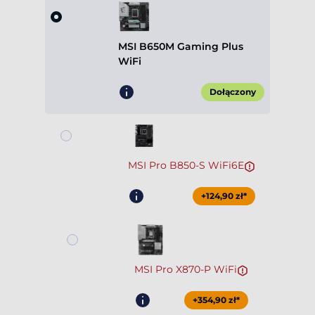
MSI B650M Gaming Plus
WiFi
Dołączony
MSI Pro B850-S WiFi6E
+124,90 zł*
MSI Pro X870-P WiFi
+354,90 zł*