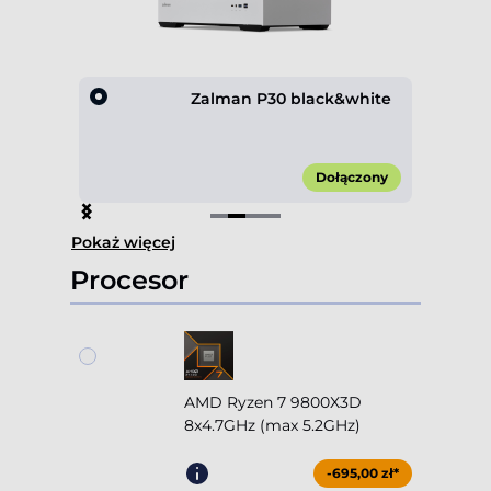
lack
Zalman P30 black&white
00 zł*
Dołączony
Item
Pokaż więcej
2
of
Procesor
4
AMD Ryzen 7 9800X3D
8x4.7GHz (max 5.2GHz)
-695,00 zł*