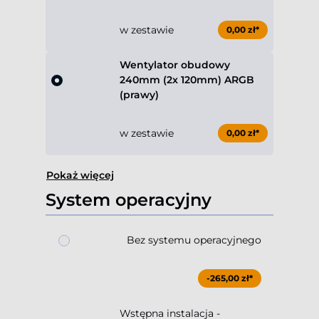
w zestawie
0,00 zł*
Wentylator obudowy
240mm (2x 120mm) ARGB
(prawy)
w zestawie
0,00 zł*
Pokaż więcej
System operacyjny
Bez systemu operacyjnego
-265,00 zł*
Wstępna instalacja -