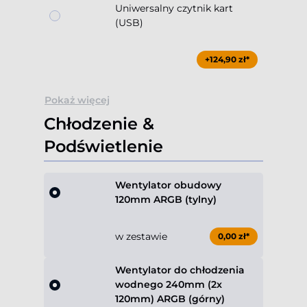
Uniwersalny czytnik kart
(USB)
+124,90 zł*
Pokaż więcej
Chłodzenie &
Podświetlenie
Wentylator obudowy
120mm ARGB (tylny)
w zestawie
0,00 zł*
Wentylator do chłodzenia
wodnego 240mm (2x
120mm) ARGB (górny)