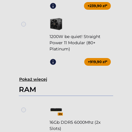
+239,90 zł*
1200W be quiet! Straight
Power 11 Modular (80+
Platinum)
+919,90 zł*
Pokaż więcej
RAM
16Gb DDR5 6000Mhz (2x
Slots)