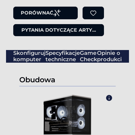
PORÓWNAĆ
PYTANIA DOTYCZĄCE ARTYKUŁU
Skonfiguruj
Specyfikacje
Game
Opinie o
komputer
techniczne
Check
produkcie
Obudowa