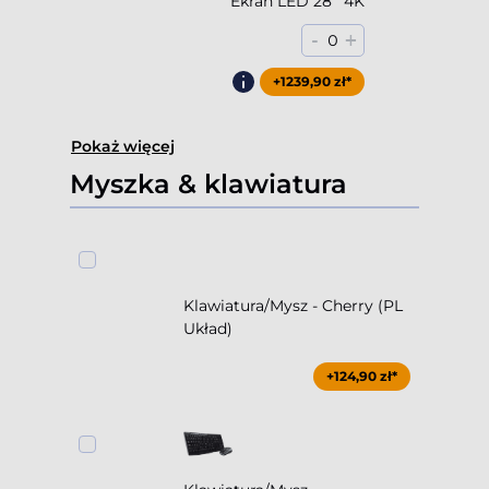
Ekran LED 28'' 4K
-
+
0
+1239,90 zł*
Pokaż więcej
Myszka & klawiatura
Klawiatura/Mysz - Cherry (PL
Układ)
+124,90 zł*