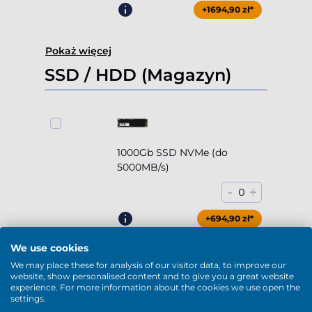
+1694,90 zł*
Pokaż więcej
SSD / HDD (Magazyn)
1000Gb SSD NVMe (do
5000MB/s)
-
+
0
+694,90 zł*
We use cookies
We may place these for analysis of our visitor data, to improve our
website, show personalised content and to give you a great website
experience. For more information about the cookies we use open the
2000Gb SSD NVMe (do
settings.
5000MB/s)