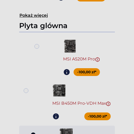
Pokaż więcej
Plyta glówna
MSI A520M Pro
-100,00 zł*
MSI B450M Pro-VDH Max
-100,00 zł*