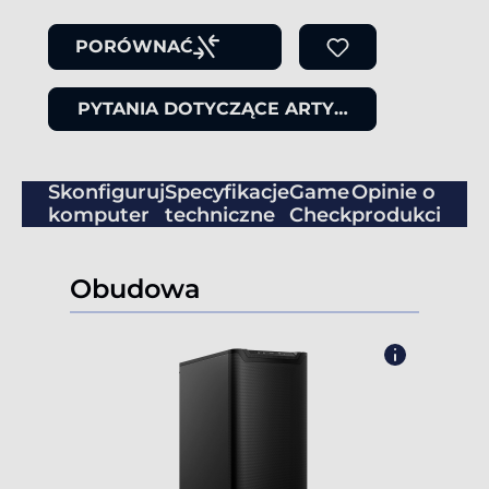
PORÓWNAĆ
PYTANIA DOTYCZĄCE ARTYKUŁU
Skonfiguruj
Specyfikacje
Game
Opinie o
komputer
techniczne
Check
produkcie
Obudowa