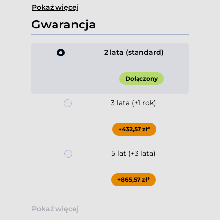
Pokaż więcej
Gwarancja
2 lata (standard)
Dołączony
3 lata (+1 rok)
+432,57 zł*
5 lat (+3 lata)
+865,57 zł*
Pokaż więcej