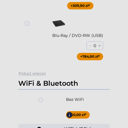
+309,90 zł*
Blu-Ray / DVD-RW (USB)
-
+
0
+784,90 zł*
Pokaż więcej
WiFi & Bluetooth
Bez WiFi
-60,00 zł*