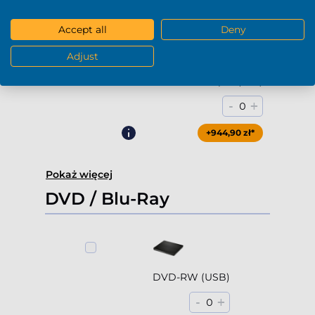
+694,90 zł*
Accept all
Deny
Adjust
4000Gb HDD 7200rpm (3.5'')
-
+
0
+944,90 zł*
Pokaż więcej
DVD / Blu-Ray
DVD-RW (USB)
-
+
0