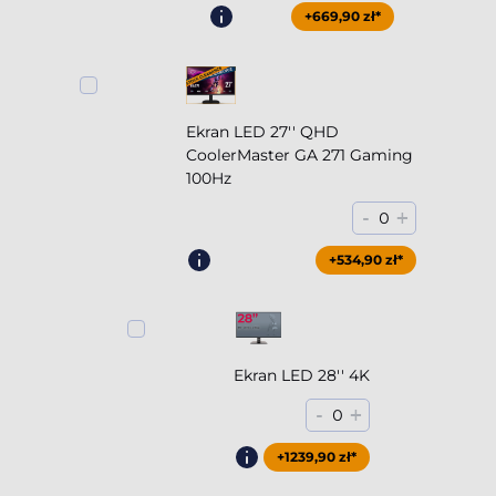
+669,90 zł*
Ekran LED 27'' QHD
CoolerMaster GA 271 Gaming
100Hz
-
+
0
+854,90 zł*
+534,90 zł*
Ekran LED 28'' 4K
-
+
0
+1239,90 zł*