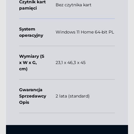
Czytnik kart
Bez czytnika kart
pamięci
System
Windows 11 Home 64-bit PL
operacyjny
Wymiary (S
x W x G,
23,1 x 46,3 x 45
cm)
Gwarancja
Sprzedawcy
2 lata (standard)
Opis