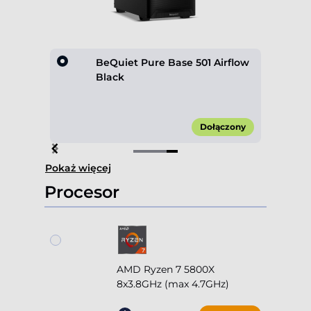
rflow
BeQuiet Pure Base 501 Airflow
Black
00 zł*
Dołączony
Item
Pokaż więcej
4
of
Procesor
4
AMD Ryzen 7 5800X
8x3.8GHz (max 4.7GHz)