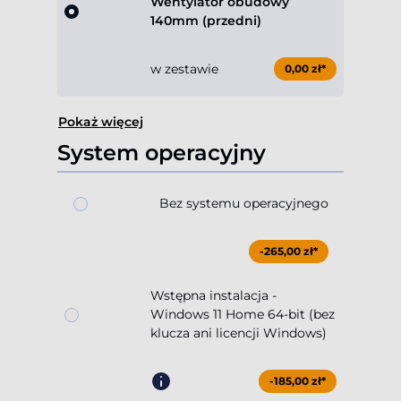
Wentylator obudowy
140mm (przedni)
w zestawie
0,00 zł*
Pokaż więcej
System operacyjny
Bez systemu operacyjnego
-265,00 zł*
Wstępna instalacja -
Windows 11 Home 64-bit (bez
klucza ani licencji Windows)
-185,00 zł*