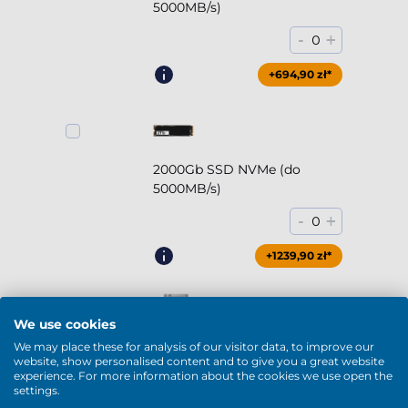
5000MB/s)
-
+
0
+694,90 zł*
2000Gb SSD NVMe (do
5000MB/s)
-
+
0
+1239,90 zł*
We use cookies
We may place these for analysis of our visitor data, to improve our
2000Gb HDD 7200rpm (3.5'')
website, show personalised content and to give you a great website
experience. For more information about the cookies we use open the
-
+
0
settings.