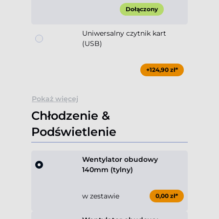
Dołączony
Uniwersalny czytnik kart
(USB)
+124,90 zł*
Pokaż więcej
Chłodzenie &
Podświetlenie
Wentylator obudowy
140mm (tylny)
w zestawie
0,00 zł*