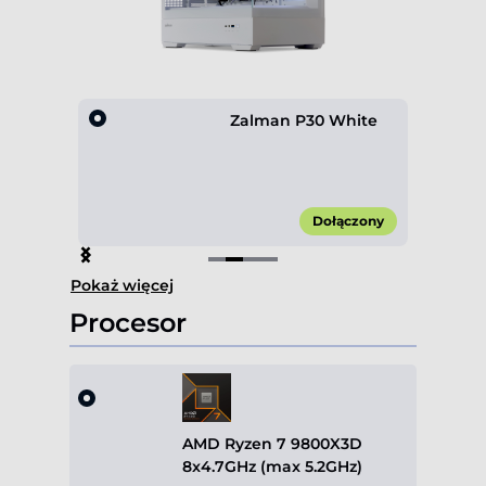
white
Zalman P30 White
00 zł*
Dołączony
Item
Pokaż więcej
2
of
Procesor
4
AMD Ryzen 7 9800X3D
8x4.7GHz (max 5.2GHz)