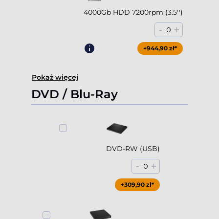
4000Gb HDD 7200rpm (3.5'')
-
+
0
+944,90 zł*
Pokaż więcej
DVD / Blu-Ray
DVD-RW (USB)
-
+
0
+309,90 zł*