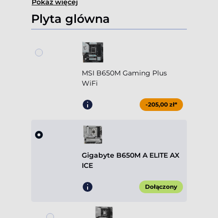
Pokaż więcej
Plyta glówna
MSI B650M Gaming Plus
WiFi
-205,00 zł*
Gigabyte B650M A ELITE AX
ICE
Dołączony