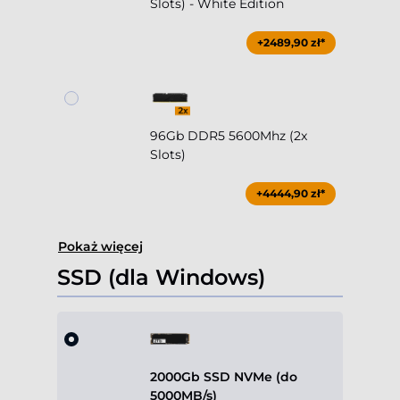
Slots) - White Edition
+2489,90 zł*
96Gb DDR5 5600Mhz (2x
Slots)
+4444,90 zł*
Pokaż więcej
SSD (dla Windows)
2000Gb SSD NVMe (do
5000MB/s)