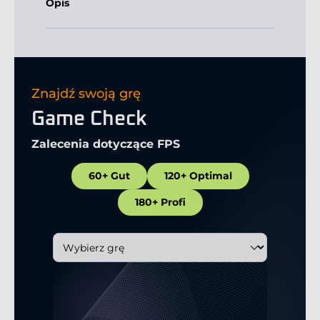
Opis
Znajdź swoją grę
Game Check
Zalecenia dotyczące FPS
60+ Gut
120+ Optimal
180+ Profi