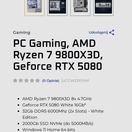
Gaming
Udostępnij
PC Gaming, AMD
Ryzen 7 9800X3D,
Geforce RTX 5080
(0 Opinie)
UCCW231I1I1HF
AMD Ryzen 7 9800X3D 8x 4.7GHz
Geforce RTX 5080 White 16Gb*
32Gb DDR5 6000Mhz (2x Slots) - White
Edition
2000Gb SSD NVMe (do 5000MB/s)
Windows 11 Home 64 bits