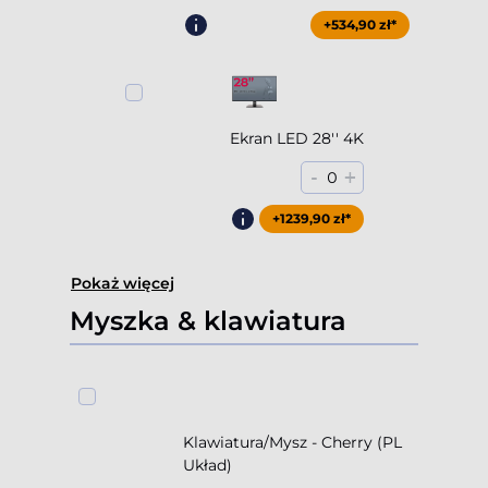
+854,90 zł*
+534,90 zł*
Ekran LED 28'' 4K
-
+
0
+1239,90 zł*
Pokaż więcej
Myszka & klawiatura
Klawiatura/Mysz - Cherry (PL
Układ)