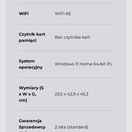
WiFi
WiFi 6E
Czytnik kart
Bez czytnika kart
pamięci
System
Windows 11 Home 64-bit PL
operacyjny
Wymiary (S
x W x G,
23,5 x 42,9 x 45,3
cm)
Gwarancja
Sprzedawcy
2 lata (standard)