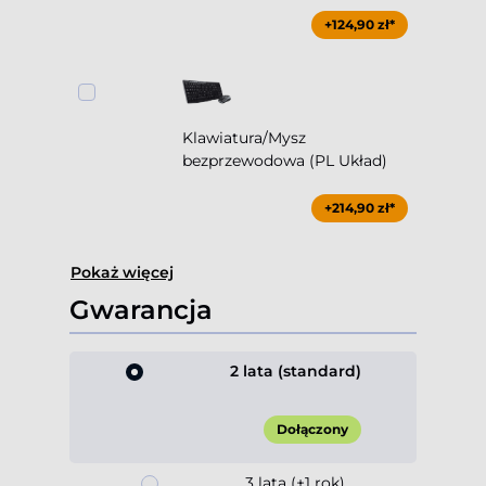
+124,90 zł*
Klawiatura/Mysz
bezprzewodowa (PL Układ)
+214,90 zł*
Pokaż więcej
Gwarancja
2 lata (standard)
Dołączony
3 lata (+1 rok)