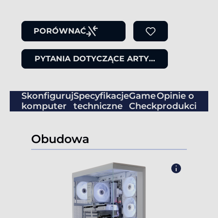
PORÓWNAĆ
PYTANIA DOTYCZĄCE ARTYKUŁU
Skonfiguruj
Specyfikacje
Game
Opinie o
komputer
techniczne
Check
produkcie
Obudowa