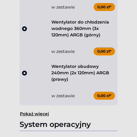
w zestawie
0,00 zł*
Wentylator do chłodzenia
wodnego 360mm (3x
120mm) ARGB (górny)
w zestawie
0,00 zł*
Wentylator obudowy
240mm (2x 120mm) ARGB
(prawy)
w zestawie
0,00 zł*
Pokaż więcej
System operacyjny