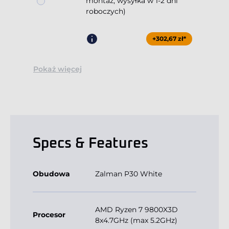
montaż, wysyłka w 1-2 dni
roboczych)
+302,67 zł*
Pokaż więcej
Specs & Features
Obudowa
Zalman P30 White
AMD Ryzen 7 9800X3D
Procesor
8x4.7GHz (max 5.2GHz)