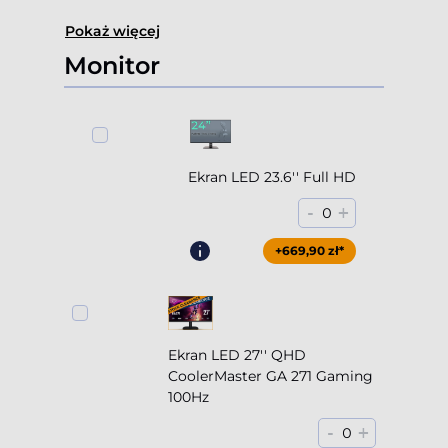
Pokaż więcej
Monitor
Ekran LED 23.6'' Full HD
-
+
0
+669,90 zł*
Ekran LED 27'' QHD
CoolerMaster GA 271 Gaming
100Hz
-
+
0