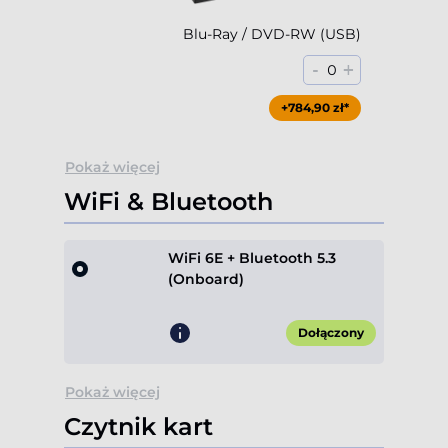
Blu-Ray / DVD-RW (USB)
-
+
0
+784,90 zł*
Pokaż więcej
WiFi & Bluetooth
WiFi 6E + Bluetooth 5.3
(Onboard)
Dołączony
Pokaż więcej
Czytnik kart