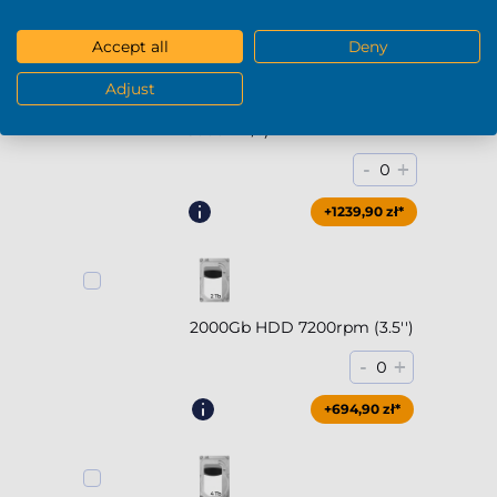
Accept all
Deny
Adjust
2000Gb SSD NVMe (do
5000MB/s)
-
+
0
+1239,90 zł*
2000Gb HDD 7200rpm (3.5'')
-
+
0
+694,90 zł*