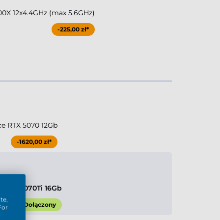
0X 12x4.4GHz (max 5.6GHz)
-225,00 zł*
ce RTX 5070 12Gb
-1620,00 zł*
e RTX 5070Ti 16Gb
te,
Dołączony
For