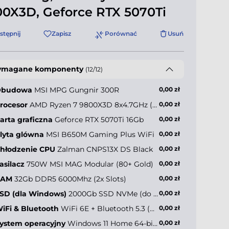
0X3D, Geforce RTX 5070Ti
stępnij
Zapisz
Porównać
Usuń
magane komponenty
(12/12)
Obudowa
MSI MPG Gungnir 300R
0,00 zł
rocesor
AMD Ryzen 7 9800X3D 8x4.7GHz (max 5.2GHz)
0,00 zł
arta graficzna
Geforce RTX 5070Ti 16Gb
0,00 zł
ler Master
sterBox 600
lyta glówna
MSI B650M Gaming Plus WiFi
0,00 zł
hłodzenie CPU
Zalman CNPS13X DS Black
0,00 zł
asilacz
750W MSI MAG Modular (80+ Gold)
0,00 zł
-265,00 zł*
RAM
32Gb DDR5 6000Mhz (2x Slots)
0,00 zł
SD (dla Windows)
2000Gb SSD NVMe (do 5000MB/s)
0,00 zł
iFi & Bluetooth
WiFi 6E + Bluetooth 5.3 (Onboard)
0,00 zł
ystem operacyjny
Windows 11 Home 64-bit PL
0,00 zł