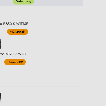
Dołączony
ro B850-S WiFi6E
+124,90 zł*
Pro X870-P WiFi
+354,90 zł*