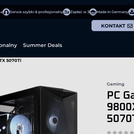
ta
Serwis szybki & profesjonalny
Zapłać w 3
Made in Germany
KONTAKT
jonalny
Summer Deals
TX 5070Ti
Gaming
PC G
9800
5070