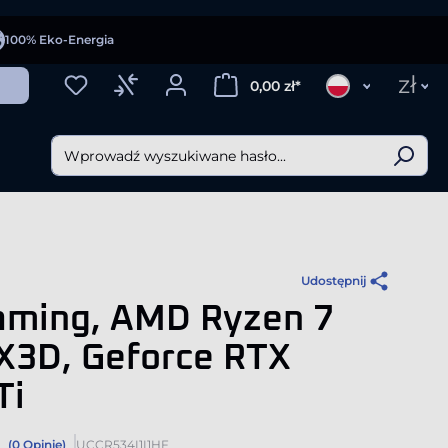
100% Eko-Energia
zł
0,00 zł*
Udostępnij
aming, AMD Ryzen 7
X3D, Geforce RTX
Ti
(0 Opinie)
UCCR534I1I1HF