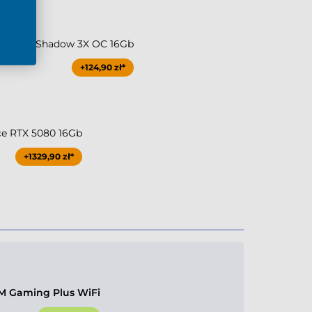
0Ti MSI Shadow 3X OC 16Gb
+124,90 zł*
ce RTX 5080 16Gb
+1329,90 zł*
M Gaming Plus WiFi