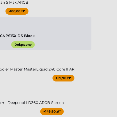
tan 5 Max ARGB
-100,00 zł*
CNPS13X DS Black
Dołączony
ler Master MasterLiquid 240 Core II AR
+59,90 zł*
m - Deepcool LD360 ARGB Screen
+149,90 zł*