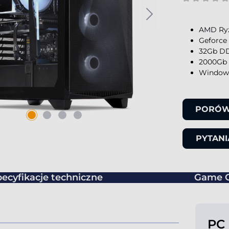
AMD Ryz
Geforce
32Gb DD
2000Gb 
Windows
PORÓ
PYTAN
ecyfikacje techniczne
Game 
PC