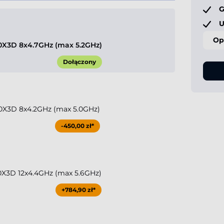
G
U
Op
X3D 8x4.7GHz (max 5.2GHz)
Dołączony
0X3D 8x4.2GHz (max 5.0GHz)
-450,00 zł*
X3D 12x4.4GHz (max 5.6GHz)
+784,90 zł*