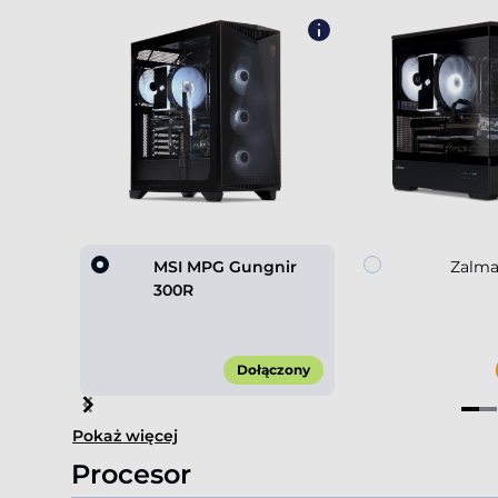
MSI MPG Gungnir
Zalma
300R
Dołączony
Item
Pokaż więcej
1
of
Procesor
4