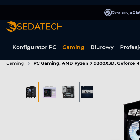
wyszukiwania
Przejdź do głównej nawigacji
Gwarancja 2 la
Konfigurator PC
Gaming
Biurowy
Profes
Gaming
PC Gaming, AMD Ryzen 7 9800X3D, Geforce R
Pomiń galerię zdjęć