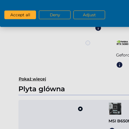
Accept all
Deny
Adjust
Geforce RTX 507
Gefor
Pokaż więcej
Plyta glówna
MSI B650