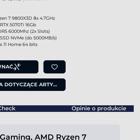
en 7 9800X3D 8x 4.7GHz
 RTX 5070Ti 16Gb
R5 6000Mhz (2x Slots)
SSD NVMe (do 5000MB/s)
 11 Home 64 bits
WNAĆ
IA DOTYCZĄCE ARTYKUŁU
Check
Opinie o produkcie
 Gaming, AMD Ryzen 7