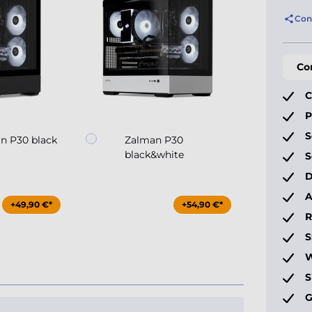
Con
Co
C
P
S
n P30 black
Zalman P30
Coo
black&white
Ma
S
D
A
+49,90 €*
+54,90 €*
S
W
S
G