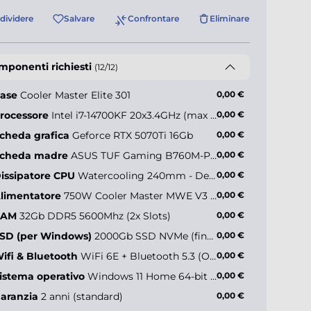
dividere
Salvare
Confrontare
Eliminare
mponenti richiesti
(12/12)
ase
Cooler Master Elite 301
0,00 €
rocessore
Intel i7-14700KF 20x3.4GHz (max 5.6GHz)
0,00 €
cheda grafica
Geforce RTX 5070Ti 16Gb
0,00 €
ler Master
sterBox 600
cheda madre
ASUS TUF Gaming B760M-Plus WiFi II
0,00 €
issipatore CPU
Watercooling 240mm - Deepcool LE240 V2 ARGB
0,00 €
limentatore
750W Cooler Master MWE V3 (80+ Gold)
0,00 €
+44,90 €*
RAM
32Gb DDR5 5600Mhz (2x Slots)
0,00 €
SD (per Windows)
2000Gb SSD NVMe (fino a 5000MB/s)
0,00 €
ifi & Bluetooth
WiFi 6E + Bluetooth 5.3 (Onboard)
0,00 €
istema operativo
Windows 11 Home 64-bit IT
0,00 €
aranzia
2 anni (standard)
0,00 €