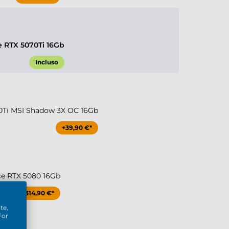
e RTX 5070Ti 16Gb
Incluso
0Ti MSI Shadow 3X OC 16Gb
+39,90 €*
ce RTX 5080 16Gb
+314,90 €*
te,
For