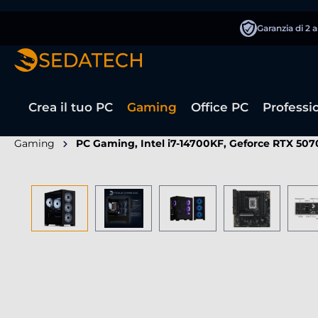
 ricerca
Passa alla navigazione principale
Garanzia di 2 
Crea il tuo PC
Gaming
Office PC
Professi
Gaming
PC Gaming, Intel i7-14700KF, Geforce RTX 507
Salta la galleria di immagini