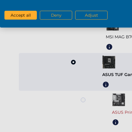
Scheda madre
Accept all
Deny
Adjust
MSI MAG B7
ASUS TUF Gam
ASUS Pri