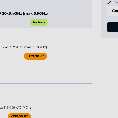
S
Co
KF 20x3.4GHz (max 5.6GHz)
Incluso
KF 24x3.2GHz (max 5.8GHz)
+129,90 €*
ce RTX 5070 12Gb
-375,00 €*