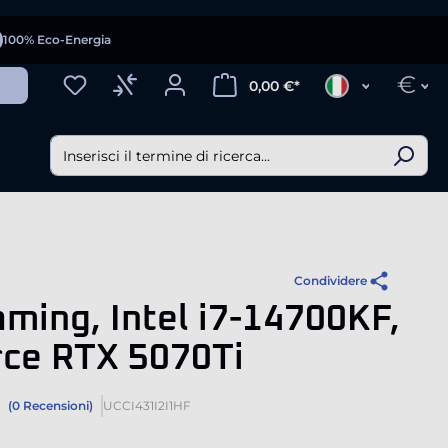
100% Eco-Energia
€
0,00 €*
Condividere
ming, Intel i7-14700KF,
rce RTX 5070Ti
(0 Recensioni)
UCCI431I2I1HF