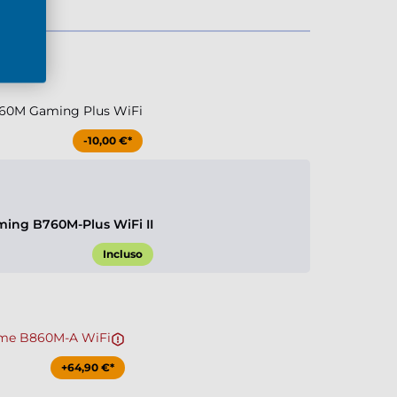
60M Gaming Plus WiFi
-10,00 €*
ing B760M-Plus WiFi II
Incluso
me B860M-A WiFi
+64,90 €*