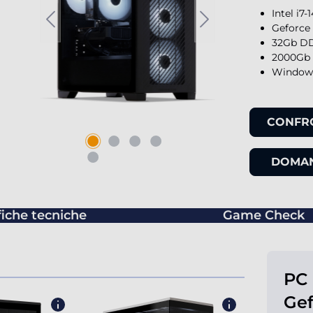
Intel i7
Geforce
32Gb DD
2000Gb 
Windows
CONFR
DOMAN
fiche tecniche
Game Check
PC 
Gef