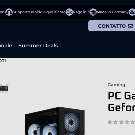
anni
Supporto rapido e qualificato
Paga in 3
Made in Germany
CONTATTO
onale
Summer Deals
0Ti
Gaming
PC Ga
Gefo