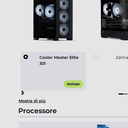
Cooler Master Elite
Zalma
301
Incluso
Item
Mostra di più
1
of
Processore
4