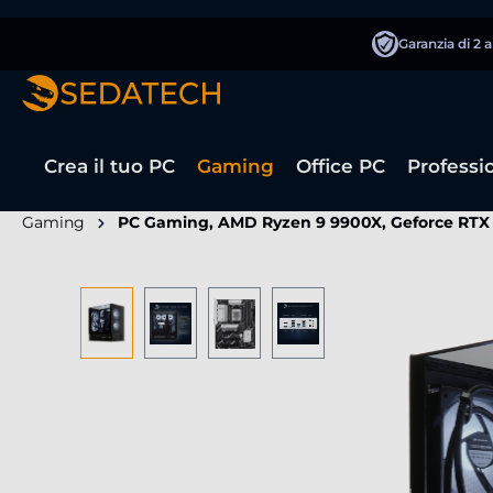
 ricerca
Passa alla navigazione principale
Garanzia di 2 
Crea il tuo PC
Gaming
Office PC
Professi
Gaming
PC Gaming, AMD Ryzen 9 9900X, Geforce RTX
Salta la galleria di immagini