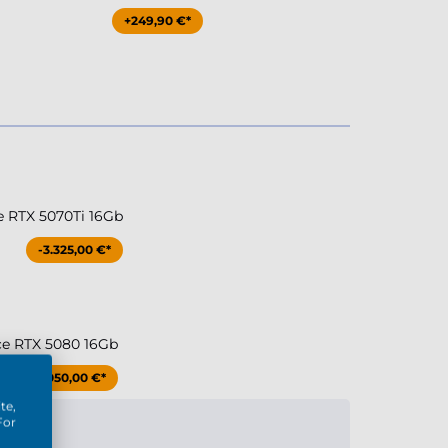
+249,90 €*
e RTX 5070Ti 16Gb
-3.325,00 €*
ce RTX 5080 16Gb
-3.050,00 €*
te,
For