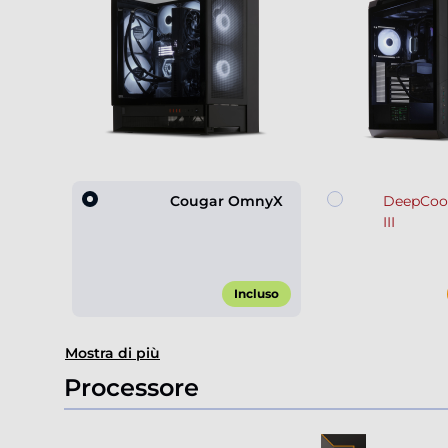
Cougar OmnyX
DeepCoo
III
Incluso
Item
Mostra di più
1
of
Processore
3