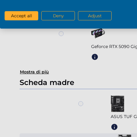
Geforc
Accept all
Deny
Adjust
Geforce RTX 5090 G
Mostra di più
Scheda madre
ASUS TUF G