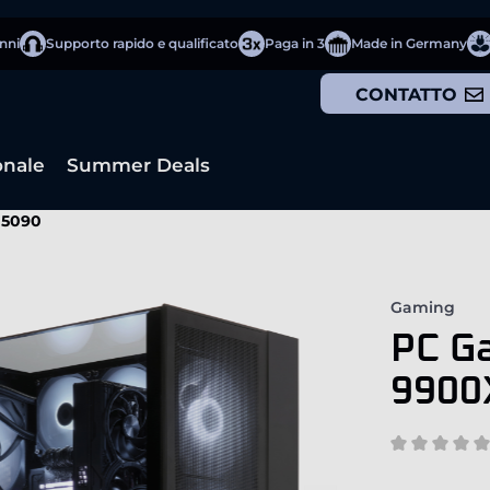
anni
Supporto rapido e qualificato
Paga in 3
Made in Germany
CONTATTO
onale
Summer Deals
 5090
Gaming
PC G
9900