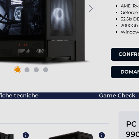
AMD Ryz
Geforce
32Gb DD
2000Gb 
Windows
CONFR
DOMAN
fiche tecniche
Game Check
PC
990