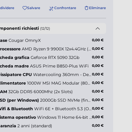
dividere
Salvare
Confrontare
Eliminare
mponenti richiesti
(12/12)
ase
Cougar OmnyX
0,00 €
rocessore
AMD Ryzen 9 9900X 12x4.4GHz (max 5.6GHz)
0,00 €
cheda grafica
Geforce RTX 5090 32Gb
0,00 €
cheda madre
ASUS Prime B850-Plus WiFi
0,00 €
issipatore CPU
Watercooling 360mm - Deepcool LE360 V2 ARGB
0,00 €
limentatore
1000W MSI MAG Modular (80+ Gold)
0,00 €
RAM
32Gb DDR5 6000Mhz (2x Slots)
0,00 €
SD (per Windows)
2000Gb SSD NVMe (fino a 5000MB/s)
0,00 €
ifi & Bluetooth
WiFi 6E + Bluetooth 5.3 (Onboard)
0,00 €
istema operativo
Windows 11 Home 64-bit IT
0,00 €
aranzia
2 anni (standard)
0,00 €