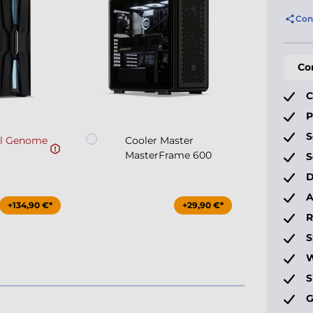
Con
Co
C
P
S
l Genome
Cooler Master
MasterFrame 600
S
D
A
+134,90 €*
+29,90 €*
S
W
S
G