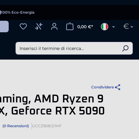
100% Eco-Energia
€
0,00 €*
Condividere
aming, AMD Ryzen 9
X, Geforce RTX 5090
(0 Recensioni)
UCCZ908I2I1HF