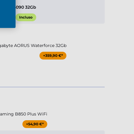
e RTX 5090 32Gb
Incluso
igabyte AORUS Waterforce 32Gb
+359,90 €*
aming B850 Plus WiFi
+54,90 €*