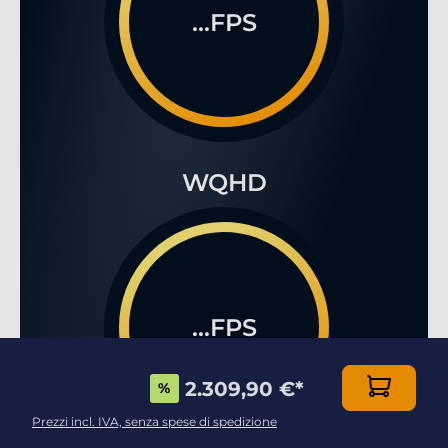
...FPS
WQHD
...FPS
2.309,90 €
*
%
Prezzi incl. IVA, senza spese di spedizione