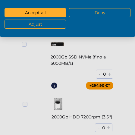
5000MB/s)
Accept all
Deny
-
+
0
Adjust
+169,90 €*
2000Gb SSD NVMe (fino a
5000MB/s)
-
+
0
+294,90 €*
2000Gb HDD 7200rpm (3.5'')
-
+
0