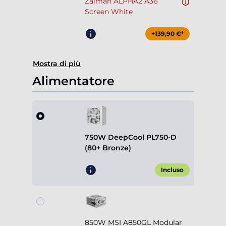
Zalman ALPHA2 A36
Screen White
+139,90 €*
Mostra di più
Alimentatore
750W DeepCool PL750-D
(80+ Bronze)
Incluso
850W MSI A850GL Modular