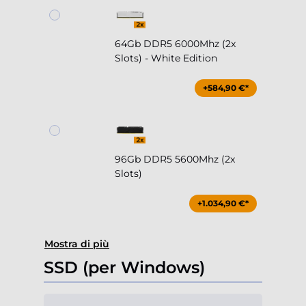
64Gb DDR5 6000Mhz (2x
Slots) - White Edition
+584,90 €*
96Gb DDR5 5600Mhz (2x
Slots)
+1.034,90 €*
Mostra di più
SSD (per Windows)