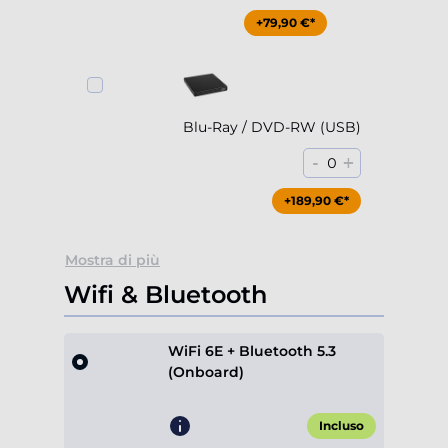
+79,90 €*
Blu-Ray / DVD-RW (USB)
-
+
0
+189,90 €*
Mostra di più
Wifi & Bluetooth
WiFi 6E + Bluetooth 5.3
(Onboard)
Incluso