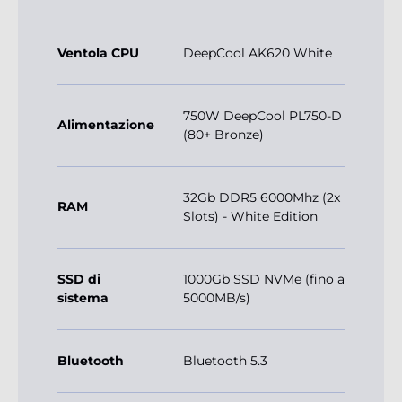
Ventola CPU
DeepCool AK620 White
750W DeepCool PL750-D
Alimentazione
(80+ Bronze)
32Gb DDR5 6000Mhz (2x
RAM
Slots) - White Edition
SSD di
1000Gb SSD NVMe (fino a
sistema
5000MB/s)
Bluetooth
Bluetooth 5.3