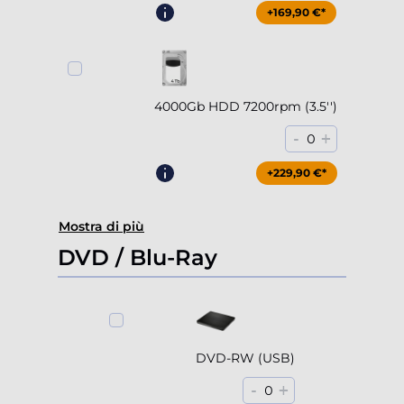
+169,90 €*
4000Gb HDD 7200rpm (3.5'')
-
+
0
+229,90 €*
Mostra di più
DVD / Blu-Ray
DVD-RW (USB)
-
+
0