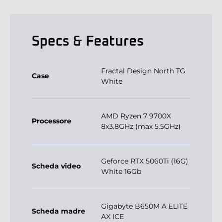
Specs & Features
Fractal Design North TG
Case
White
AMD Ryzen 7 9700X
Processore
8x3.8GHz (max 5.5GHz)
Geforce RTX 5060Ti (16G)
Scheda video
White 16Gb
Gigabyte B650M A ELITE
Scheda madre
AX ICE