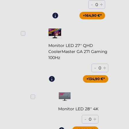
-
+
0
+164,90 €*
Monitor LED 27'' QHD
CoolerMaster GA 271 Gaming
100Hz
-
+
0
+204,90 €*
+134,90 €*
Monitor LED 28'' 4K
-
+
0