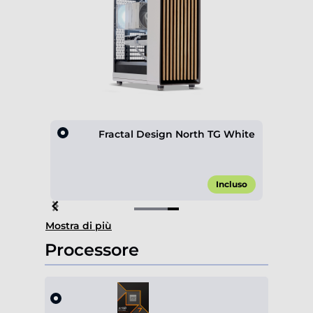
hite
Fractal Design North TG White
,00 €*
Incluso
Item
Mostra di più
4
of
Processore
4