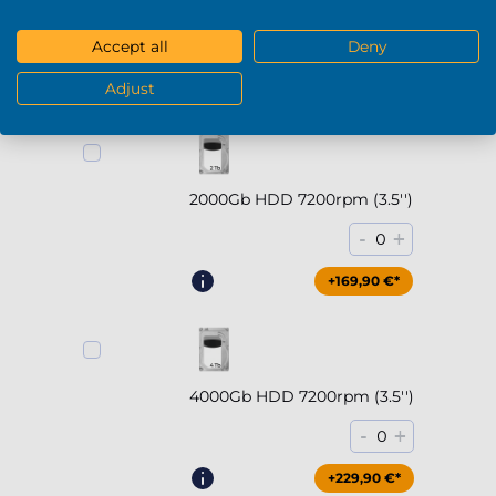
5000MB/s)
-
+
0
Accept all
Deny
+294,90 €*
Adjust
2000Gb HDD 7200rpm (3.5'')
-
+
0
+169,90 €*
4000Gb HDD 7200rpm (3.5'')
-
+
0
+229,90 €*