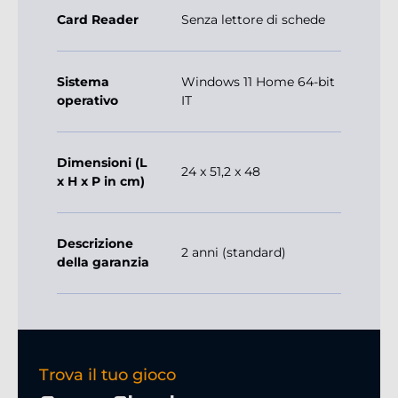
Card Reader
Senza lettore di schede
Sistema
Windows 11 Home 64-bit
operativo
IT
Dimensioni (L
24 x 51,2 x 48
x H x P in cm)
Descrizione
2 anni (standard)
della garanzia
Trova il tuo gioco