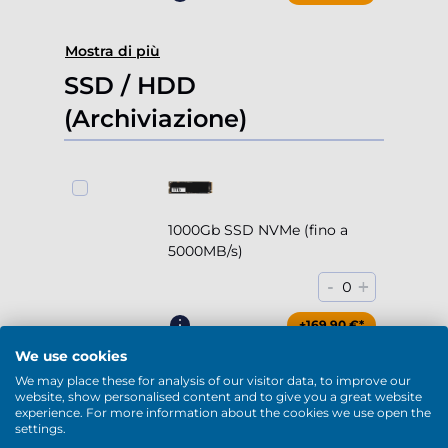
Mostra di più
SSD / HDD
(Archiviazione)
1000Gb SSD NVMe (fino a
5000MB/s)
-
+
0
+169,90 €*
We use cookies
We may place these for analysis of our visitor data, to improve our
website, show personalised content and to give you a great website
experience. For more information about the cookies we use open the
2000Gb SSD NVMe (fino a
settings.