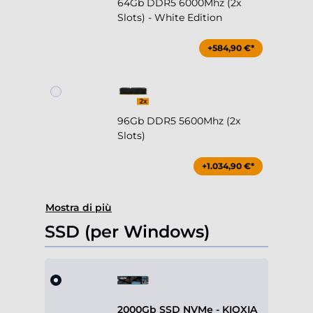
64Gb DDR5 6000Mhz (2x
Slots) - White Edition
+584,90 €*
96Gb DDR5 5600Mhz (2x
Slots)
+1.034,90 €*
Mostra di più
SSD (per Windows)
2000Gb SSD NVMe - KIOXIA