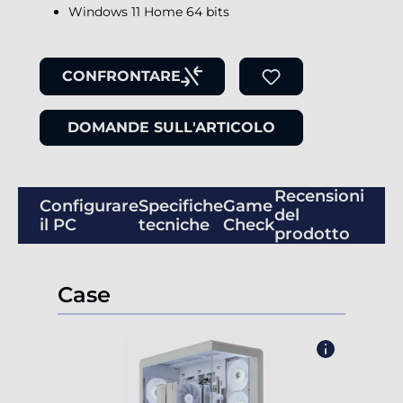
Windows 11 Home 64 bits
CONFRONTARE
DOMANDE SULL'ARTICOLO
Recensioni
Configurare
Specifiche
Game
del
il PC
tecniche
Check
prodotto
Case