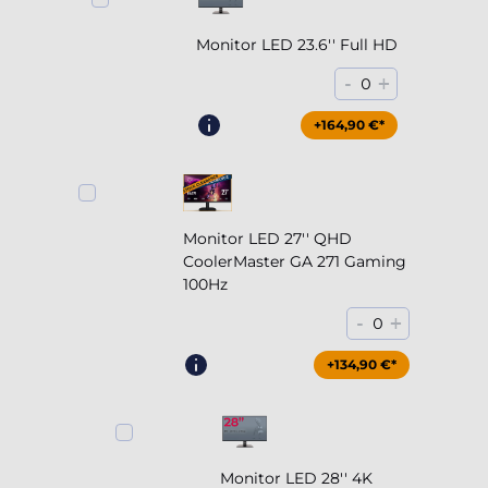
Monitor LED 23.6'' Full HD
-
+
0
+164,90 €*
Monitor LED 27'' QHD
CoolerMaster GA 271 Gaming
100Hz
-
+
0
+204,90 €*
+134,90 €*
Monitor LED 28'' 4K