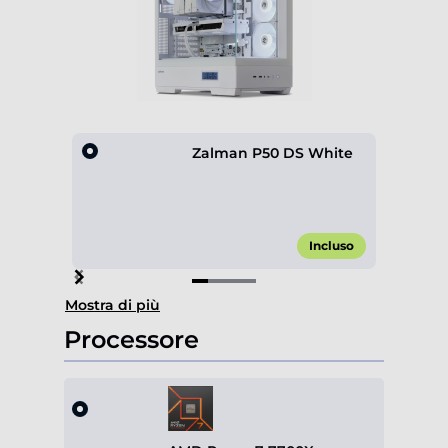
Zalman P50 DS White
Incluso
Item
Mostra di più
1
of
Processore
4