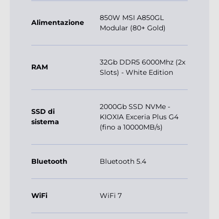
850W MSI A850GL
Alimentazione
Modular (80+ Gold)
32Gb DDR5 6000Mhz (2x
RAM
Slots) - White Edition
2000Gb SSD NVMe -
SSD di
KIOXIA Exceria Plus G4
sistema
(fino a 10000MB/s)
Bluetooth
Bluetooth 5.4
WiFi
WiFi 7