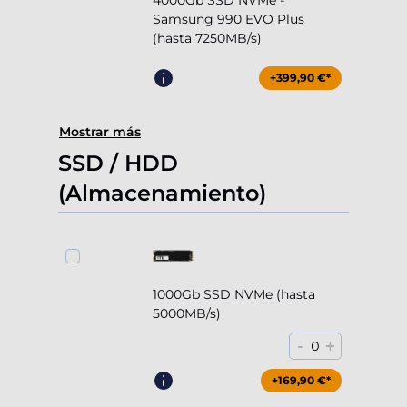
4000Gb SSD NVMe -
Samsung 990 EVO Plus
(hasta 7250MB/s)
+399,90 €*
Mostrar más
SSD / HDD
(Almacenamiento)
1000Gb SSD NVMe (hasta
5000MB/s)
-
+
0
+169,90 €*