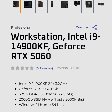
Profesional
Compartir
Workstation, Intel i9-
14900KF, Geforce
RTX 5060
(0 Reseñas)
UCC2364I2I1HF
Intel i9-14900KF 24x 3.2GHz
Geforce RTX 5060 8Gb
32Gb DDR5 5600Mhz (2x Slots)
2000Gb SSD NVMe (hasta 5000MB/s)
Windows 11 Home 64 bits