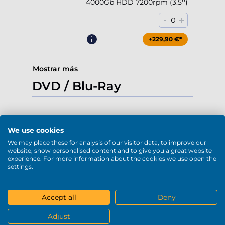
4000Gb HDD 7200rpm (3.5'')
-
+
0
+229,90 €*
Mostrar más
DVD / Blu-Ray
We use cookies
DVD-RW (USB)
We may place these for analysis of our visitor data, to improve our
website, show personalised content and to give you a great website
experience. For more information about the cookies we use open the
-
+
0
settings.
+79,90 €*
Accept all
Deny
Adjust