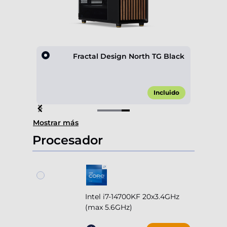
ox 600
Fractal Design North TG Black
,00 €*
Incluido
Item
Mostrar más
4
of
Procesador
4
Intel i7-14700KF 20x3.4GHz
(max 5.6GHz)