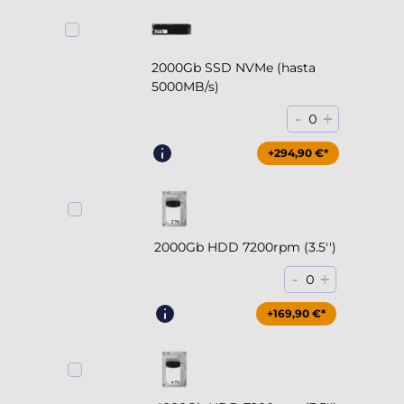
2000Gb SSD NVMe (hasta
5000MB/s)
-
+
0
+294,90 €*
2000Gb HDD 7200rpm (3.5'')
-
+
0
+169,90 €*