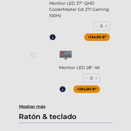
Monitor LED 27'' QHD
CoolerMaster GA 271 Gaming
100Hz
-
+
0
+204,90 €*
+134,90 €*
Monitor LED 28'' 4K
-
+
0
+294,90 €*
Mostrar más
Ratón & teclado