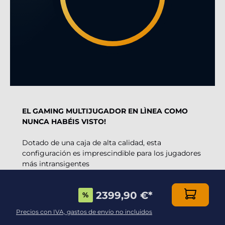
EL GAMING MULTIJUGADOR EN LÌNEA COMO
NUNCA HABÉIS VISTO!
Dotado de una caja de alta calidad, esta
configuración es imprescindible para los jugadores
más intransigentes
Gracias a la gran potencia 3D de la tarjeta gráfica
2399,90 €
*
%
Geforce RTX5070 12Gb
, uno de los modelos más
rápidos en el mercado, y del procesador
Intel i7-
Precios con IVA, gastos de envío no incluidos
14700KF 20x 3.4Ghz (max 5.6Ghz)
, podéis jugar a