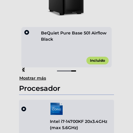
rflow
BeQuiet Pure Base 501 Airflow
Black
,00 €*
Incluido
Item
Mostrar más
4
of
Procesador
4
Intel i7-14700KF 20x3.4GHz
(max 5.6GHz)