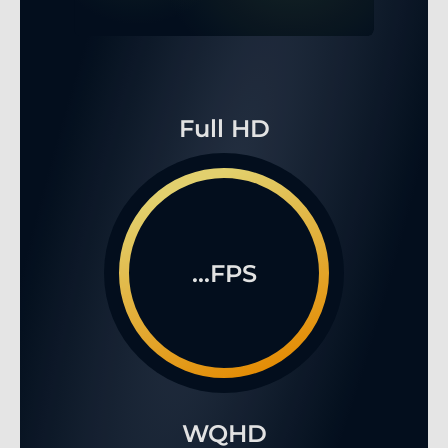
Full HD
...FPS
WQHD