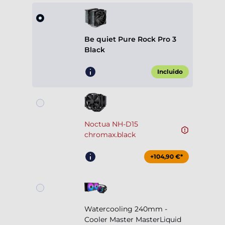
Be quiet Pure Rock Pro 3
Black
Incluido
Noctua NH-D15
chromax.black
+104,90 €*
Watercooling 240mm -
Cooler Master MasterLiquid