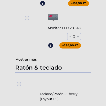
+204,90 €*
+134,90 €*
Monitor LED 28'' 4K
-
+
0
+294,90 €*
Mostrar más
Ratón & teclado
Teclado/Ratón - Cherry
(Layout ES)