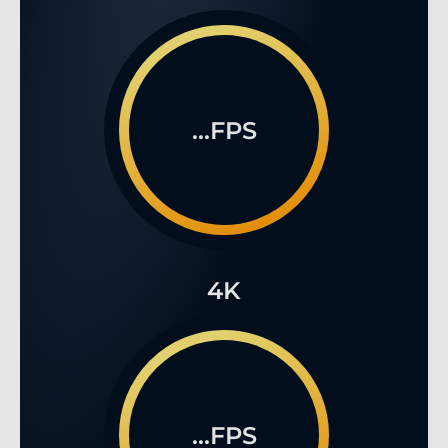
...FPS
4K
...FPS