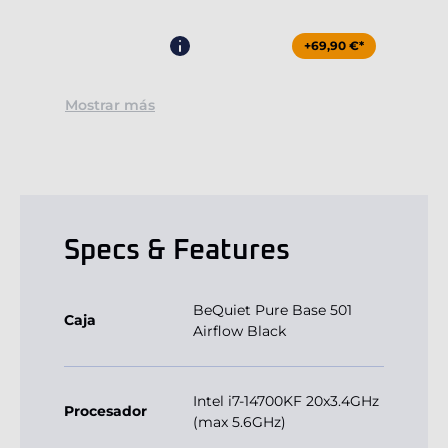
+69,90 €*
Mostrar más
Specs & Features
BeQuiet Pure Base 501
Caja
Airflow Black
Intel i7-14700KF 20x3.4GHz
Procesador
(max 5.6GHz)