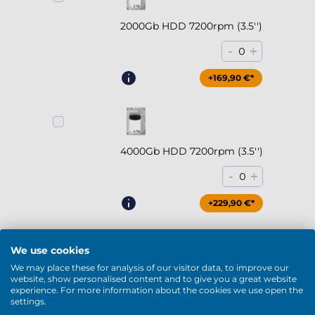
2000Gb HDD 7200rpm (3.5'')
-
+
0
+169,90 €*
4000Gb HDD 7200rpm (3.5'')
-
+
0
+229,90 €*
Mostrar más
We use cookies
DVD / Blu-Ray
We may place these for analysis of our visitor data, to improve our
website, show personalised content and to give you a great website
experience. For more information about the cookies we use open the
settings.