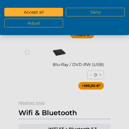
Accept all
Deny
DVD-RW (USB)
-
+
Adjust
0
+79,90 €*
Blu-Ray / DVD-RW (USB)
-
+
0
+189,90 €*
Mostrar más
Wifi & Bluetooth