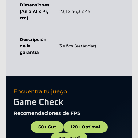
Dimensiones
(An x Al x Pr,
23,1 x 46,3 x 45
cm)
Descripción
de la
3 años (estándar)
garantía
Encuentra tu juego
Game Check
Recomendaciones de FPS
60+ Gut
120+ Optimal