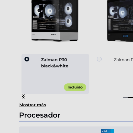
 black
Zalman P30
Zalman P
black&white
,00 €*
Incluido
Item
Mostrar más
2
of
Procesador
4