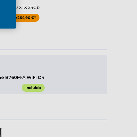
RX 7900 XTX 24Gb
+264,90 €*
me B760M-A WiFi D4
Incluido