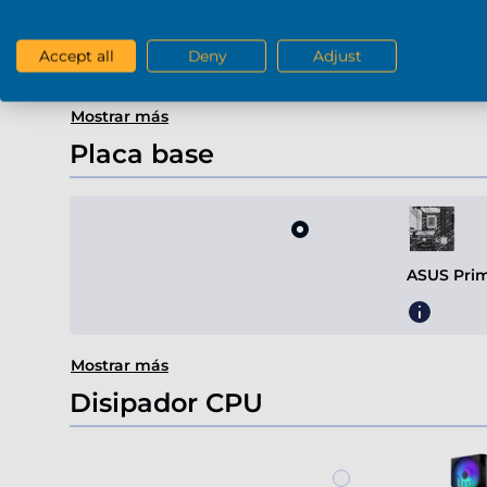
Radeon 
Accept all
Deny
Adjust
Mostrar más
Placa base
ASUS Pri
Mostrar más
Disipador CPU