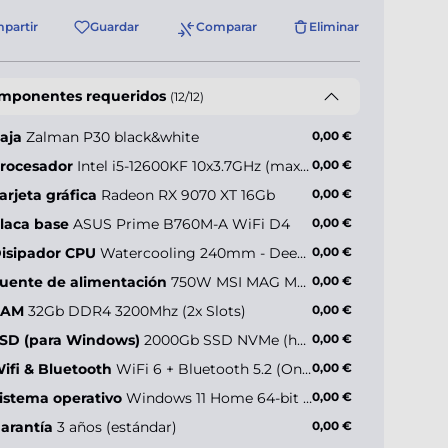
partir
Guardar
Comparar
Eliminar
mponentes requeridos
(12/12)
aja
Zalman P30 black&white
0,00 €
rocesador
Intel i5-12600KF 10x3.7GHz (max 4.9GHz)
0,00 €
arjeta gráfica
Radeon RX 9070 XT 16Gb
0,00 €
laca base
ASUS Prime B760M-A WiFi D4
0,00 €
isipador CPU
Watercooling 240mm - Deepcool LE240 V2 ARGB
0,00 €
uente de alimentación
750W MSI MAG Modular (80+ Gold)
0,00 €
RAM
32Gb DDR4 3200Mhz (2x Slots)
0,00 €
SD (para Windows)
2000Gb SSD NVMe (hasta 5000MB/s)
0,00 €
ifi & Bluetooth
WiFi 6 + Bluetooth 5.2 (Onboard)
0,00 €
istema operativo
Windows 11 Home 64-bit ES
0,00 €
arantía
3 años (estándar)
0,00 €