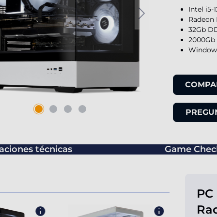
Intel i5
Radeon 
32Gb DD
2000Gb 
Windows
COMPA
PREGUN
caciones técnicas
Game Chec
PC 
Ra