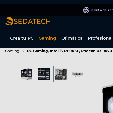
 búsqueda
Saltar a la navegación principal
Garantía de 3 a
Crea tu PC
Gaming
Ofimática
Profesional
Gaming
PC Gaming, Intel i5-12600KF, Radeon RX 9070
Omitir galería de imágenes