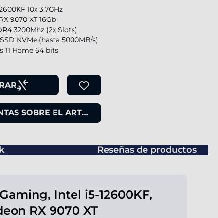
-12600KF 10x 3.7GHz
RX 9070 XT 16Gb
R4 3200Mhz (2x Slots)
SSD NVMe (hasta 5000MB/s)
 11 Home 64 bits
RAR
TAS SOBRE EL ARTÍCULO
k
Reseñas de productos
Gaming, Intel i5-12600KF,
deon RX 9070 XT