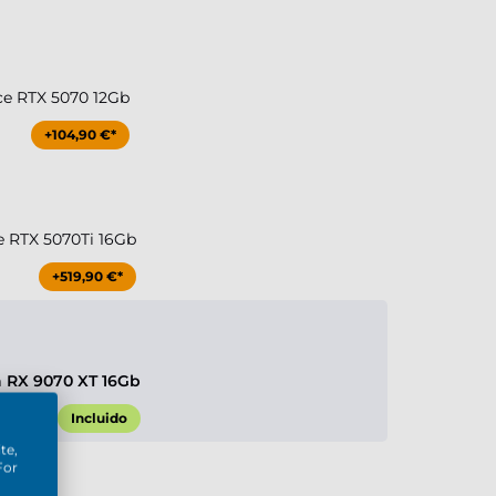
ce RTX 5070 12Gb
+104,90 €*
e RTX 5070Ti 16Gb
+519,90 €*
 RX 9070 XT 16Gb
Incluido
te,
For