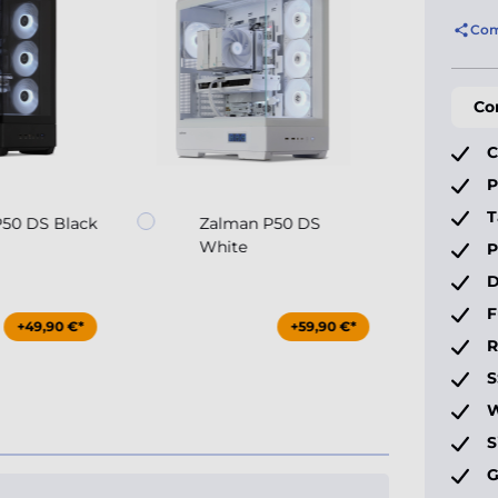
Com
Co
C
P
T
50 DS Black
Zalman P50 DS
White
P
D
F
+49,90 €*
+59,90 €*
S
W
S
G