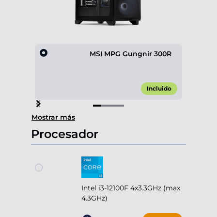
MSI MPG Gungnir 300R
Incluido
Item
Mostrar más
1
of
Procesador
4
Intel i3-12100F 4x3.3GHz (max
4.3GHz)