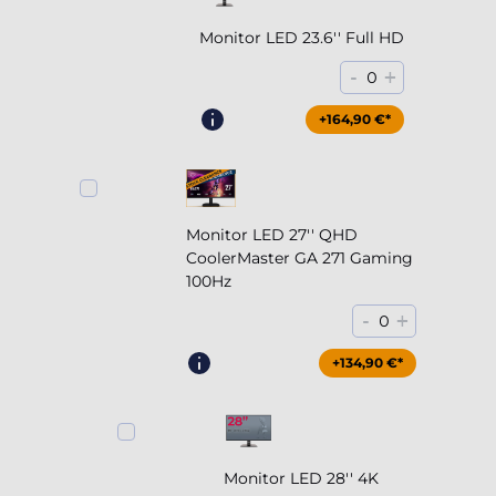
Monitor LED 23.6'' Full HD
-
+
0
+164,90 €*
Monitor LED 27'' QHD
CoolerMaster GA 271 Gaming
100Hz
-
+
0
+204,90 €*
+134,90 €*
Monitor LED 28'' 4K