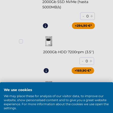
2000Gb SSD NVMe (hasta
5000MB/s)
-
+
0
+294,90 €*
2000Gb HDD 7200rpm (3.5'')
-
+
0
+169,90 €*
We use cookies
We may place these for analysis of our visitor data, to improve our
4000Gb HDD 7200rpm (3.5'')
website, show personalised content and to give you a great website
experience. For more information about the cookies we use open the
-
+
0
settings.