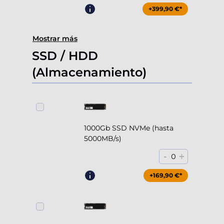
+399,90 €*
Mostrar más
SSD / HDD
(Almacenamiento)
1000Gb SSD NVMe (hasta
5000MB/s)
-
+
0
+169,90 €*