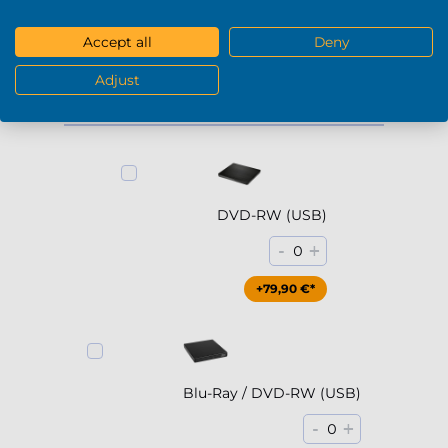
+229,90 €*
Accept all
Deny
Mostrar más
Adjust
DVD / Blu-Ray
DVD-RW (USB)
-
+
0
+79,90 €*
Blu-Ray / DVD-RW (USB)
-
+
0