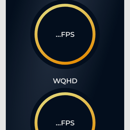
...FPS
WQHD
...FPS