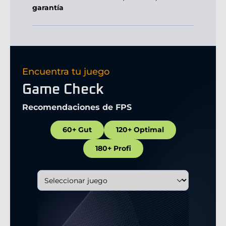
garantía
Encuentra tu juego
Game Check
Recomendaciones de FPS
60+ Gut
120+ Optimal
180+ Profi