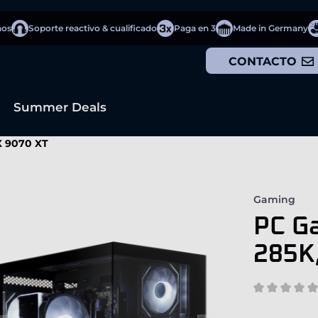
ños
Soporte reactivo & cualificado
Paga en 3
Made in Germany
CONTACTO
Summer Deals
X 9070 XT
Gaming
PC Ga
285K