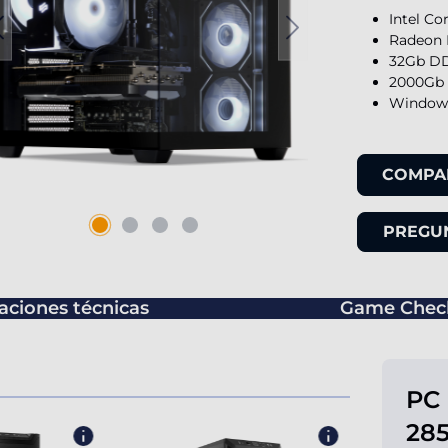
Intel Co
Radeon 
32Gb DD
2000Gb 
Windows
COMPA
PREGUN
caciones técnicas
Game Chec
PC 
285