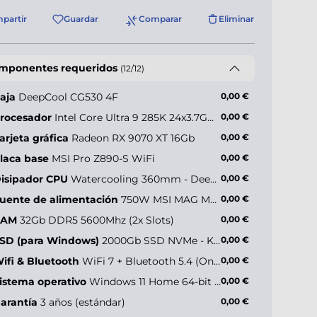
partir
Guardar
Comparar
Eliminar
mponentes requeridos
(12/12)
aja
DeepCool CG530 4F
0,00 €
rocesador
Intel Core Ultra 9 285K 24x3.7GHz (max 5.7GHz)
0,00 €
arjeta gráfica
Radeon RX 9070 XT 16Gb
0,00 €
laca base
MSI Pro Z890-S WiFi
0,00 €
isipador CPU
Watercooling 360mm - Deepcool LE360 V2 ARGB
0,00 €
uente de alimentación
750W MSI MAG Modular (80+ Gold)
0,00 €
RAM
32Gb DDR5 5600Mhz (2x Slots)
0,00 €
SD (para Windows)
2000Gb SSD NVMe - KIOXIA Exceria Plus G4 (hasta 10000MB/s)
0,00 €
ifi & Bluetooth
WiFi 7 + Bluetooth 5.4 (Onboard)
0,00 €
istema operativo
Windows 11 Home 64-bit ES
0,00 €
arantía
3 años (estándar)
0,00 €