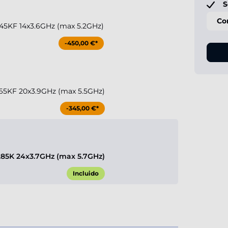
S
Co
 245KF 14x3.6GHz (max 5.2GHz)
-450,00 €*
 265KF 20x3.9GHz (max 5.5GHz)
-345,00 €*
 285K 24x3.7GHz (max 5.7GHz)
Incluido