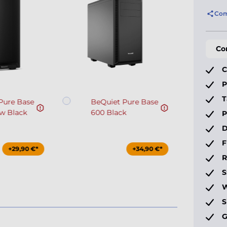
Com
Co
C
P
T
Pure Base
BeQuiet Pure Base
ow Black
600 Black
P
D
F
+29,90 €*
+34,90 €*
S
W
S
G