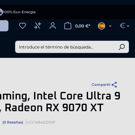
100% Eco-Energía
€
0,00 €*
Compartir
ming, Intel Core Ultra 9
, Radeon RX 9070 XT
(0 Reseñas)
UCCN842I2I1HF