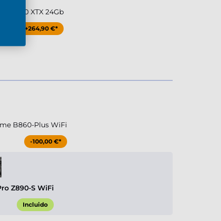
RX 7900 XTX 24Gb
+264,90 €*
me B860-Plus WiFi
-100,00 €*
Pro Z890-S WiFi
Incluido