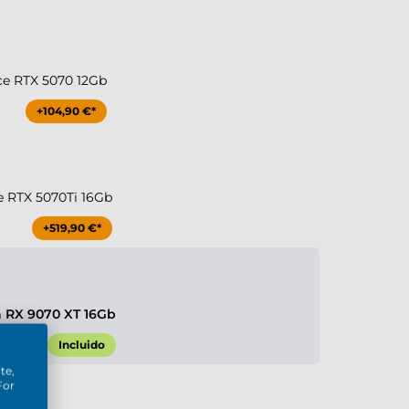
ce RTX 5070 12Gb
+104,90 €*
e RTX 5070Ti 16Gb
+519,90 €*
 RX 9070 XT 16Gb
Incluido
te,
For