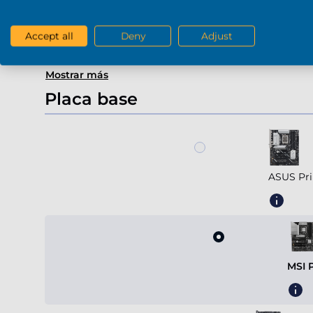
Radeon 
Accept all
Deny
Adjust
Mostrar más
Placa base
ASUS Pri
MSI 