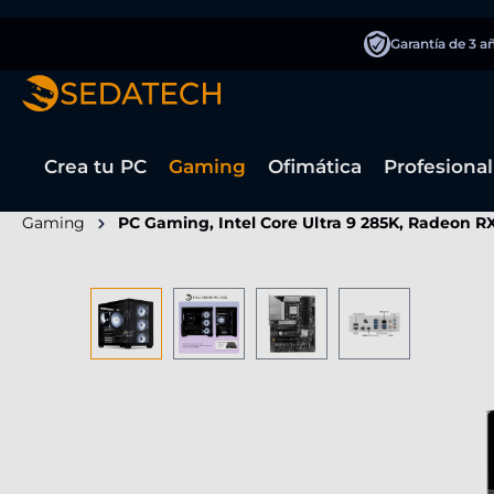
 búsqueda
Saltar a la navegación principal
Garantía de 3 a
Crea tu PC
Gaming
Ofimática
Profesional
Gaming
PC Gaming, Intel Core Ultra 9 285K, Radeon R
Omitir galería de imágenes