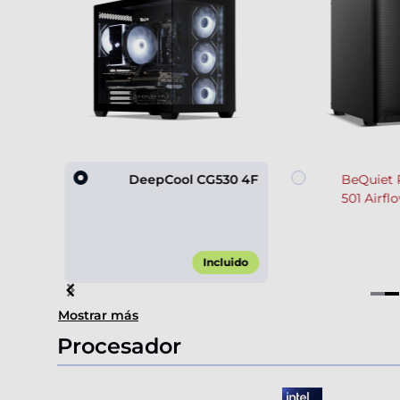
60
DeepCool CG530 4F
BeQuiet 
501 Airfl
,90 €*
Incluido
Item
Mostrar más
2
of
Procesador
4