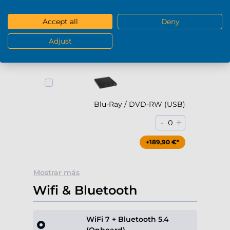
DVD-RW (USB)
Accept all
Deny
-
+
0
Adjust
+79,90 €*
Blu-Ray / DVD-RW (USB)
-
+
0
+189,90 €*
Mostrar más
Wifi & Bluetooth
WiFi 7 + Bluetooth 5.4