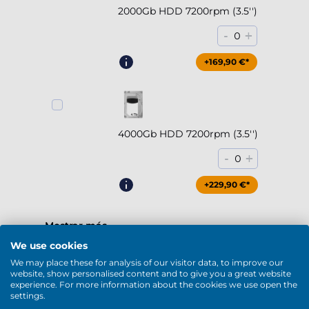
2000Gb HDD 7200rpm (3.5'')
-
+
0
+169,90 €*
4000Gb HDD 7200rpm (3.5'')
-
+
0
+229,90 €*
Mostrar más
DVD / Blu-Ray
We use cookies
We may place these for analysis of our visitor data, to improve our
website, show personalised content and to give you a great website
experience. For more information about the cookies we use open the
settings.