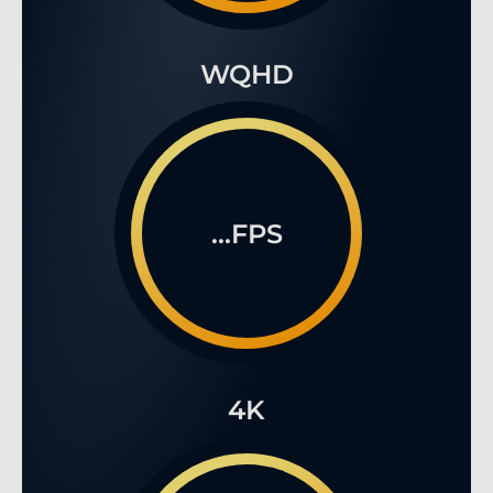
WQHD
...FPS
4K