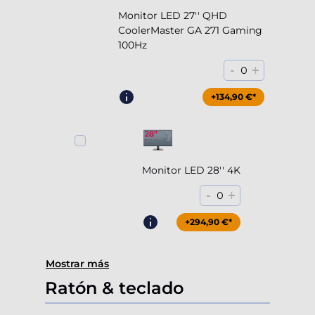
Monitor LED 27'' QHD
CoolerMaster GA 271 Gaming
100Hz
-
+
0
+204,90 €*
+134,90 €*
Monitor LED 28'' 4K
-
+
0
+294,90 €*
Mostrar más
Ratón & teclado