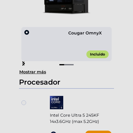
Cougar OmnyX
Incluido
Item
Mostrar más
1
of
Procesador
3
Intel Core Ultra 5 245KF
14x3.6GHz (max 5.2GHz)