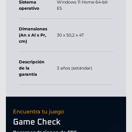
Sistema
Windows 11 Home 64-bit
operativo
ES
Dimensiones
(An x Al x Pr,
30 x 50,2 x 47
cm)
Descripción
de la
3 años (estándar)
garantía
Encuentra tu juego
Game Check