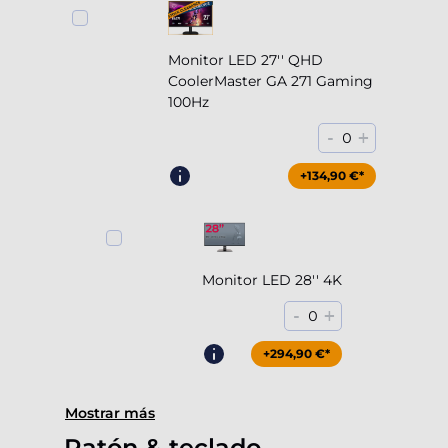
Monitor LED 27'' QHD
CoolerMaster GA 271 Gaming
100Hz
-
+
0
+204,90 €*
+134,90 €*
Monitor LED 28'' 4K
-
+
0
+294,90 €*
Mostrar más
Ratón & teclado