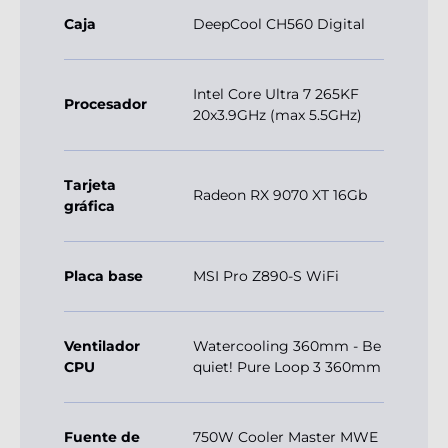
Caja
DeepCool CH560 Digital
Intel Core Ultra 7 265KF
Procesador
20x3.9GHz (max 5.5GHz)
Tarjeta
Radeon RX 9070 XT 16Gb
gráfica
Placa base
MSI Pro Z890-S WiFi
Ventilador
Watercooling 360mm - Be
CPU
quiet! Pure Loop 3 360mm
Fuente de
750W Cooler Master MWE