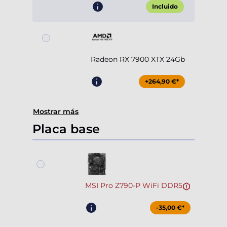
Incluido
Radeon RX 7900 XTX 24Gb
+264,90 €*
Mostrar más
Placa base
MSI Pro Z790-P WiFi DDR5
-35,00 €*