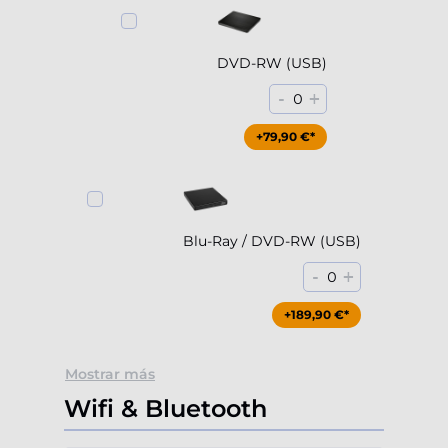
DVD-RW (USB)
-
+
0
+79,90 €*
Blu-Ray / DVD-RW (USB)
-
+
0
+189,90 €*
Mostrar más
Wifi & Bluetooth