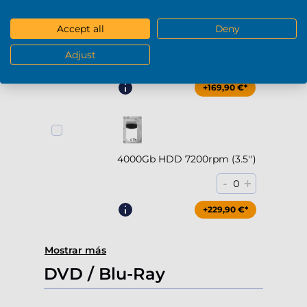
Accept all
Deny
2000Gb HDD 7200rpm (3.5'')
Adjust
-
+
0
+169,90 €*
4000Gb HDD 7200rpm (3.5'')
-
+
0
+229,90 €*
Mostrar más
DVD / Blu-Ray