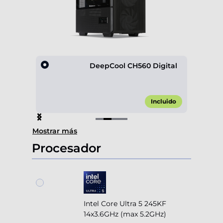
esh
DeepCool CH560 Digital
,00 €*
Incluido
Item
Mostrar más
2
of
Procesador
4
Intel Core Ultra 5 245KF
14x3.6GHz (max 5.2GHz)