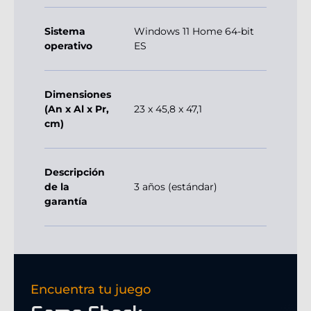
Sistema
Windows 11 Home 64-bit
operativo
ES
Dimensiones
(An x Al x Pr,
23 x 45,8 x 47,1
cm)
Descripción
de la
3 años (estándar)
garantía
Encuentra tu juego