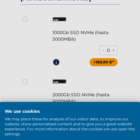
1000Gb SSD NVMe (hasta
5000MB/s)
-
+
0
+169,90 €*
2000Gb SSD NVMe (hasta
5000MB/s)
We use cookies
-
+
0
We may place these for analysis of our visitor data, to improve our
website, show personalised content and to give you a great website
+294,90 €*
experience. For more information about the cookies we use open the
settings.